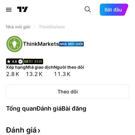
Bắt đầu
/
Nhà môi giới
ThinkMarkets
ThinkMarkets
NHÀ MÔI GIỚI
4.6
BEST 2025
Xếp hạng
Nhà giao dịch
Người theo dõi
2.8 K
13.2 K
11.3 K
Theo dõi
Tổng quan
Đánh giá
Bài đăng
Đánh
giá