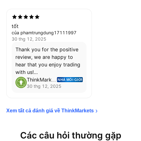
tốt
của phamtrungdung17111997
30 thg 12, 2025
Thank you for the positive
review, we are happy to
hear that you enjoy trading
with us!
- The ThinkMarkets Team
ThinkMarkets
NHÀ MÔI GIỚI
30 thg 12, 2025
Xem tất cả đánh giá về 
ThinkMarkets
Các câu hỏi thường gặp