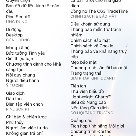
Quyền chọn
Lá bài Tarot cho nhà giao
Bản đồ dữ liệu kinh tế toàn
dịch
cầu
Đồng hồ The C63 TradeTime
Pine Script®
CHÍNH SÁCH & BẢO MẬT
ỨNG DỤNG
Điều khoản sử dụng
Di động
Thông báo miễn trừ trách
Desktop
nhiệm
CỘNG ĐỒNG
Chính sách Bảo mật
Chích sách về Cookie
Mạng xã hội
Thông báo về khả năng truy
Bức tường Tình yêu
cập
Giới thiệu bạn
Mẹo bảo mật
Chương trình dành cho Nhà
Chương trình săn lỗi bảo mật
sáng tạo
Trang trạng thái
Nội quy chung
GIẢI PHÁP KINH DOANH
Người điều hành
Ý TƯỞNG
Tiện ích
Thư viện biểu đồ
Giao dịch
Lightweight Charts™
Đào tạo
Biểu đồ Nâng cao
Biên tập viên chọn
Nền tảng Giao dịch
PINE SCRIPT
CƠ HỘI TĂNG TRƯỞNG
Chỉ báo & chiến lược
Quảng cáo
Phù thủy
Tích hợp tính năng Môi giới
Người làm việc tự do
Chương trình Đối tác
Không gian trả phí