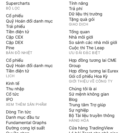
Supercharts
Tính năng
BỘ LỌC
Trả phí
Dữ liệu thị trường
Cổ phiếu
Tặng quà gói
Quỹ Hoán đổi danh mục
GIAO DỊCH
Trái phiếu
Tiền điện tử
Tổng quan
Cặp CEX
Nhà môi giới
Cặp DEX
So sánh các nhà môi giới
Pine
Cuộc thi The Leap
BẢN ĐỒ NHIỆT
ƯU ĐÃI ĐẶC BIỆT
Cổ phiếu
Hợp đồng tương lai CME
Quỹ Hoán đổi danh mục
Group
Tiền điện tử
Hợp đồng tương lai Eurex
LỊCH
Gói cổ phiếu Hoa Kỳ
GIỚI THIỆU VỀ CÔNG TY
Kinh tế
Thu nhập
Chúng tôi là ai
Cổ tức
Sứ mệnh không gian
IPO
Blog
XEM THÊM SẢN PHẨM
Trung tâm Trợ giúp
Sự nghiệp
Dòng Tin tức
Bộ Tài liệu truyền thông
Danh mục đầu tư
HÀNG HÓA
Fundamental Graphs
Đường cong lợi suất
Cửa hàng TradingView