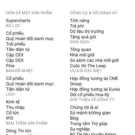
HƠN CẢ MỘT SẢN PHẨM
CÔNG CỤ & GÓI ĐĂNG KÝ
Supercharts
Tính năng
BỘ LỌC
Trả phí
Dữ liệu thị trường
Cổ phiếu
Tặng quà gói
Quỹ Hoán đổi danh mục
GIAO DỊCH
Trái phiếu
Tiền điện tử
Tổng quan
Cặp CEX
Nhà môi giới
Cặp DEX
So sánh các nhà môi giới
Pine
Cuộc thi The Leap
BẢN ĐỒ NHIỆT
ƯU ĐÃI ĐẶC BIỆT
Cổ phiếu
Hợp đồng tương lai CME
Quỹ Hoán đổi danh mục
Group
Tiền điện tử
Hợp đồng tương lai Eurex
LỊCH
Gói cổ phiếu Hoa Kỳ
GIỚI THIỆU VỀ CÔNG TY
Kinh tế
Thu nhập
Chúng tôi là ai
Cổ tức
Sứ mệnh không gian
IPO
Blog
XEM THÊM SẢN PHẨM
Trung tâm Trợ giúp
Sự nghiệp
Dòng Tin tức
Bộ Tài liệu truyền thông