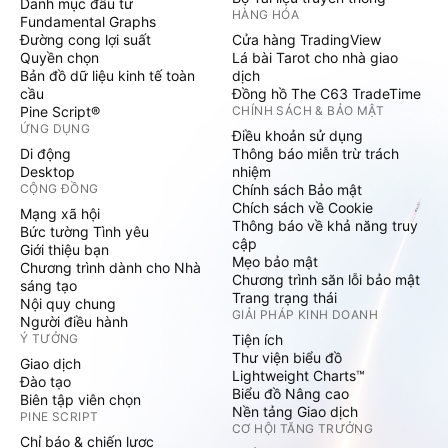
Danh mục đầu tư
HÀNG HÓA
Fundamental Graphs
Đường cong lợi suất
Cửa hàng TradingView
Quyền chọn
Lá bài Tarot cho nhà giao
Bản đồ dữ liệu kinh tế toàn
dịch
cầu
Đồng hồ The C63 TradeTime
Pine Script®
CHÍNH SÁCH & BẢO MẬT
ỨNG DỤNG
Điều khoản sử dụng
Di động
Thông báo miễn trừ trách
Desktop
nhiệm
CỘNG ĐỒNG
Chính sách Bảo mật
Chích sách về Cookie
Mạng xã hội
Thông báo về khả năng truy
Bức tường Tình yêu
cập
Giới thiệu bạn
Mẹo bảo mật
Chương trình dành cho Nhà
Chương trình săn lỗi bảo mật
sáng tạo
Trang trạng thái
Nội quy chung
GIẢI PHÁP KINH DOANH
Người điều hành
Ý TƯỞNG
Tiện ích
Thư viện biểu đồ
Giao dịch
Lightweight Charts™
Đào tạo
Biểu đồ Nâng cao
Biên tập viên chọn
Nền tảng Giao dịch
PINE SCRIPT
CƠ HỘI TĂNG TRƯỞNG
Chỉ báo & chiến lược