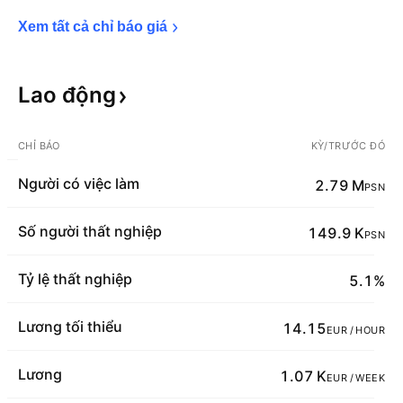
Xem tất cả chỉ báo 
giá
Lao
động
CHỈ BÁO
KỲ/TRƯỚC ĐÓ
Người có việc làm
2.79 M
PSN
Số người thất nghiệp
149.9 K
PSN
Tỷ lệ thất nghiệp
5.1%
Lương tối thiểu
14.15
EUR / HOUR
Lương
1.07 K
EUR / WEEK