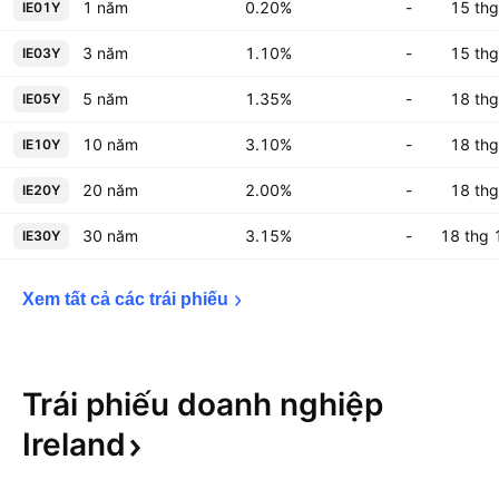
1 năm
0.20%
-
15 thg
IE01Y
3 năm
1.10%
-
15 thg
IE03Y
5 năm
1.35%
-
18 thg
IE05Y
10 năm
3.10%
-
18 thg
IE10Y
20 năm
2.00%
-
18 thg
IE20Y
30 năm
3.15%
-
18 thg 
IE30Y
Xem tất cả các trái 
phiếu
Trái phiếu doanh nghiệp
Ireland