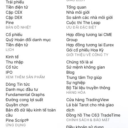
Trái phiếu
Tiền điện tử
Tổng quan
Cặp CEX
Nhà môi giới
Cặp DEX
So sánh các nhà môi giới
Pine
Cuộc thi The Leap
BẢN ĐỒ NHIỆT
ƯU ĐÃI ĐẶC BIỆT
Cổ phiếu
Hợp đồng tương lai CME
Quỹ Hoán đổi danh mục
Group
Tiền điện tử
Hợp đồng tương lai Eurex
LỊCH
Gói cổ phiếu Hoa Kỳ
GIỚI THIỆU VỀ CÔNG TY
Kinh tế
Thu nhập
Chúng tôi là ai
Cổ tức
Sứ mệnh không gian
IPO
Blog
XEM THÊM SẢN PHẨM
Trung tâm Trợ giúp
Sự nghiệp
Dòng Tin tức
Bộ Tài liệu truyền thông
Danh mục đầu tư
HÀNG HÓA
Fundamental Graphs
Đường cong lợi suất
Cửa hàng TradingView
Quyền chọn
Lá bài Tarot cho nhà giao
Bản đồ dữ liệu kinh tế toàn
dịch
cầu
Đồng hồ The C63 TradeTime
Pine Script®
CHÍNH SÁCH & BẢO MẬT
ỨNG DỤNG
Điều khoản sử dụng