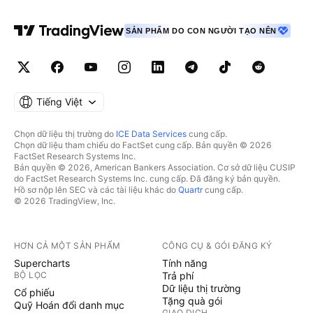
SẢN PHẨM DO CON NGƯỜI TẠO NÊN
Tiếng Việt
Chọn dữ liệu thị trường do
ICE Data Services
cung cấp.
Chọn dữ liệu tham chiếu do FactSet cung cấp. Bản quyền © 2026
FactSet Research Systems Inc.
Bản quyền © 2026, American Bankers Association. Cơ sở dữ liệu CUSIP
do FactSet Research Systems Inc. cung cấp. Đã đăng ký bản quyền.
Hồ sơ nộp lên SEC và các tài liệu khác do
Quartr
cung cấp.
© 2026 TradingView, Inc.
HƠN CẢ MỘT SẢN PHẨM
CÔNG CỤ & GÓI ĐĂNG KÝ
Supercharts
Tính năng
BỘ LỌC
Trả phí
Dữ liệu thị trường
Cổ phiếu
Tặng quà gói
Quỹ Hoán đổi danh mục
GIAO DỊCH