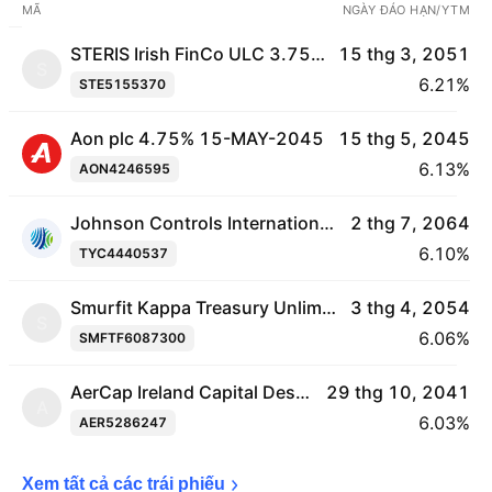
MÃ
NGÀY ĐÁO HẠN/YTM
STERIS Irish FinCo ULC 3.75% 15-MAR-2051
15 thg 3, 2051
S
6.21%
STE5155370
Aon plc 4.75% 15-MAY-2045
15 thg 5, 2045
6.13%
AON4246595
Johnson Controls International plc 4.95% 02-JUL-2064
2 thg 7, 2064
6.10%
TYC4440537
Smurfit Kappa Treasury Unlimited Company 5.777% 03-APR-2054
3 thg 4, 2054
S
6.06%
SMFTF6087300
AerCap Ireland Capital Designated Activity Company 3.85% 29-OCT-2041
29 thg 10, 2041
A
6.03%
AER5286247
Xem tất cả các trái 
phiếu