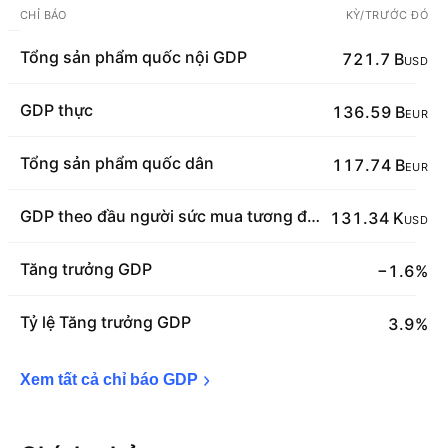
CHỈ BÁO
KỲ/TRƯỚC ĐÓ
Tổng sản phẩm quốc nội GDP
721.7 B
USD
GDP thực
136.59 B
EUR
Tổng sản phẩm quốc dân
117.74 B
EUR
GDP theo đầu người sức mua tương đương PPP
131.34 K
USD
Tăng trưởng GDP
−1.6%
Tỷ lệ Tăng trưởng GDP
3.9%
Xem tất cả chỉ báo 
GDP