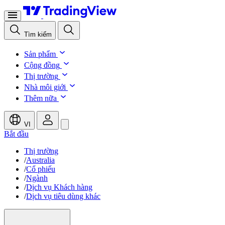
Tìm kiếm
Sản phẩm
Cộng đồng
Thị trường
Nhà môi giới
Thêm nữa
VI
Bắt đầu
Thị trường
/
Australia
/
Cổ phiếu
/
Ngành
/
Dịch vụ Khách hàng
/
Dịch vụ tiêu dùng khác