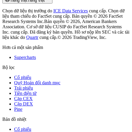
Tiếng Việt
Tiếng Việt
Chọn dữ liệu thị trường do
ICE Data Services
cung cấp.
Chọn dữ
liệu tham chiếu do FactSet cung cấp. Bản quyền © 2026 FactSet
Research Systems Inc.
Bản quyền © 2026, American Bankers
Association. Cơ sở dữ liệu CUSIP do FactSet Research Systems
Inc. cung cấp. Đã đăng ký bản quyền.
Hồ sơ nộp lên SEC và các tài
liệu khác do
Quartr
cung cấp.
© 2026 TradingView, Inc.
Hơn cả một sản phẩm
Supercharts
Bộ lọc
Cổ phiếu
Quỹ Hoán đổi danh mục
Trái phiếu
Tiền điện tử
Cặp CEX
Cặp DEX
Pine
Bản đồ nhiệt
Cổ phiếu