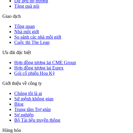
Dữ liệu thị trường
Tặng quà gói
Giao dịch
Tổng quan
Nhà môi giới
So sánh các nhà môi giới
Cuộc thi The Leap
Ưu đãi đặc biệt
Hợp đồng tương lai CME Group
Hợp đồng tương lai Eurex
Gói cổ phiếu Hoa Kỳ
Giới thiệu về công ty
Chúng tôi là ai
Sứ mệnh không gian
Blog
Trung tâm Trợ giúp
Sự nghiệp
Bộ Tài liệu truyền thông
Hàng hóa