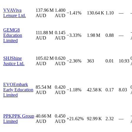
VVA
Viva
137.96 M
1.400
−1.41%
130.64 K
1.10
—
Leisure Ltd.
AUD
AUD
GEM
G8
111.88 M
0.145
Education
−3.33%
1.98 M
0.88
—
AUD
AUD
Limited
SHJ
Shine
105.02 M
0.620
−2.36%
363
0.01
10.93
Justice Ltd.
AUD
AUD
EVO
Embark
85.54 M
0.420
Early Education
−1.18%
42.58 K
0.17
8.03
AUD
AUD
Limited
PPK
PPK Group
40.66 M
0.450
+21.62%
92.99 K
2.32
—
Limited
AUD
AUD