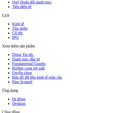
Quỹ Hoán đổi danh mục
Tiền điện tử
Lịch
Kinh tế
Thu nhập
Cổ tức
IPO
Xem thêm sản phẩm
Dòng Tin tức
Danh mục đầu tư
Fundamental Graphs
Đường cong lợi suất
Quyền chọn
Bản đồ dữ liệu kinh tế toàn cầu
Pine Script®
Ứng dụng
Di động
Desktop
Cộng đồng