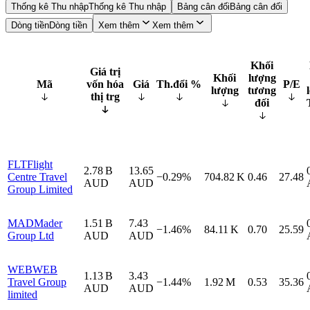
Thống kê Thu nhập
Thống kê Thu nhập
Bảng cân đối
Bảng cân đối
Dòng tiền
Dòng tiền
Xem thêm
Xem thêm
Khối
Giá trị
Khối
lượng
Mã
vốn hóa
Giá
Th.đổi %
P/E
lượng
tương
thị trg
đối
FLT
Flight
2.78 B
13.65
Centre Travel
−0.29%
704.82 K
0.46
27.48
AUD
AUD
Group Limited
MAD
Mader
1.51 B
7.43
−1.46%
84.11 K
0.70
25.59
Group Ltd
AUD
AUD
WEB
WEB
1.13 B
3.43
Travel Group
−1.44%
1.92 M
0.53
35.36
AUD
AUD
limited