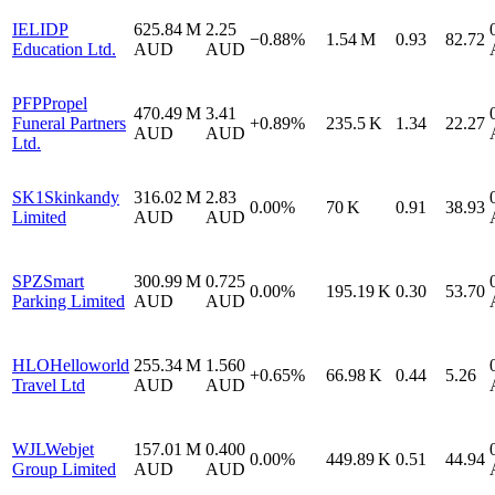
IEL
IDP
625.84 M
2.25
−0.88%
1.54 M
0.93
82.72
Education Ltd.
AUD
AUD
PFP
Propel
470.49 M
3.41
Funeral Partners
+0.89%
235.5 K
1.34
22.27
AUD
AUD
Ltd.
SK1
Skinkandy
316.02 M
2.83
0.00%
70 K
0.91
38.93
Limited
AUD
AUD
SPZ
Smart
300.99 M
0.725
0.00%
195.19 K
0.30
53.70
Parking Limited
AUD
AUD
HLO
Helloworld
255.34 M
1.560
+0.65%
66.98 K
0.44
5.26
Travel Ltd
AUD
AUD
WJL
Webjet
157.01 M
0.400
0.00%
449.89 K
0.51
44.94
Group Limited
AUD
AUD