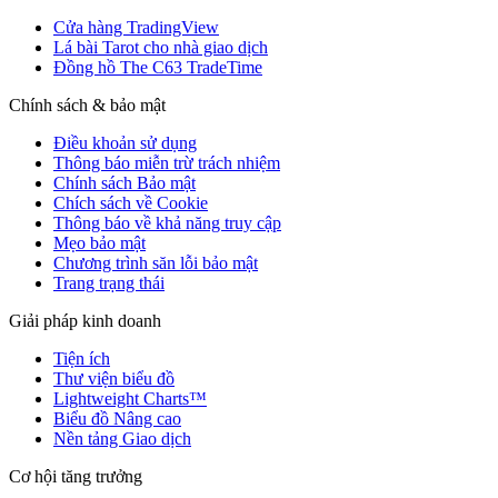
Cửa hàng TradingView
Lá bài Tarot cho nhà giao dịch
Đồng hồ The C63 TradeTime
Chính sách & bảo mật
Điều khoản sử dụng
Thông báo miễn trừ trách nhiệm
Chính sách Bảo mật
Chích sách về Cookie
Thông báo về khả năng truy cập
Mẹo bảo mật
Chương trình săn lỗi bảo mật
Trang trạng thái
Giải pháp kinh doanh
Tiện ích
Thư viện biểu đồ
Lightweight Charts™
Biểu đồ Nâng cao
Nền tảng Giao dịch
Cơ hội tăng trưởng