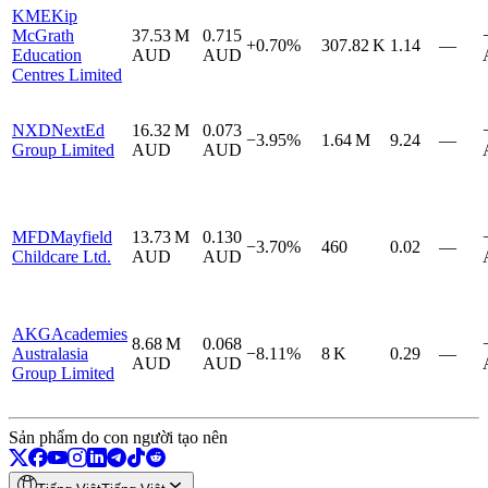
KME
Kip
McGrath
37.53 M
0.715
+0.70%
307.82 K
1.14
—
Education
AUD
AUD
Centres Limited
NXD
NextEd
16.32 M
0.073
−3.95%
1.64 M
9.24
—
Group Limited
AUD
AUD
MFD
Mayfield
13.73 M
0.130
−3.70%
460
0.02
—
Childcare Ltd.
AUD
AUD
AKG
Academies
8.68 M
0.068
Australasia
−8.11%
8 K
0.29
—
AUD
AUD
Group Limited
Sản phẩm do con người tạo nên