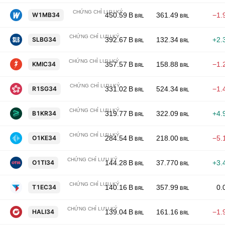
CHỨNG CHỈ LƯU KÝ
Williams Companies, Inc. Shs Unsponsored Braz
W1MB34
450.59 B
361.49
−1.
BRL
BRL
CHỨNG CHỈ LƯU KÝ
SLB Limited Shs Unsponsored Brazilian Deposita
SLBG34
392.67 B
132.34
+2.
BRL
BRL
CHỨNG CHỈ LƯU KÝ
Kinder Morgan Inc Shs Unsponsored Brazilian De
KMIC34
357.57 B
158.88
−1.
BRL
BRL
CHỨNG CHỈ LƯU KÝ
Republic Services, Inc. Shs Unsponsored Brazil
R1SG34
331.02 B
524.34
−1.
BRL
BRL
CHỨNG CHỈ LƯU KÝ
Baker Hughes Company Class A Unsponsored Bra
B1KR34
319.77 B
322.09
+4.
BRL
BRL
CHỨNG CHỈ LƯU KÝ
ONEOK, Inc. Shs Unsponsored Brazilian Deposit
O1KE34
284.54 B
218.00
−5.
BRL
BRL
CHỨNG CHỈ LƯU KÝ
Otis Worldwide Corporation Shs Unsponsored Bra
O1TI34
144.28 B
37.770
+3.
BRL
BRL
CHỨNG CHỈ LƯU KÝ
TechnipFMC PLC Shs Unsponsored Brazilian Dep
T1EC34
140.16 B
357.99
0.
BRL
BRL
CHỨNG CHỈ LƯU KÝ
Halliburton Company Shs
HALI34
139.04 B
161.16
−1.
BRL
BRL