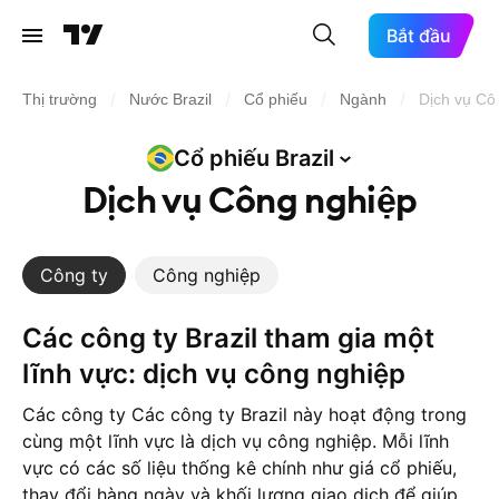
Bắt đầu
/
/
/
/
Thị trường
Nước Brazil
Cổ phiếu
Ngành
Dịch vụ Cô
Cổ phiếu
Brazil
Dịch vụ Công nghiệp
Công ty
Công nghiệp
Các công ty Brazil tham gia một
lĩnh vực: dịch vụ công nghiệp
Các công ty Các công ty Brazil này hoạt động trong
cùng một lĩnh vực là dịch vụ công nghiệp. Mỗi lĩnh
vực có các số liệu thống kê chính như giá cổ phiếu,
thay đổi hàng ngày và khối lượng giao dịch để giúp