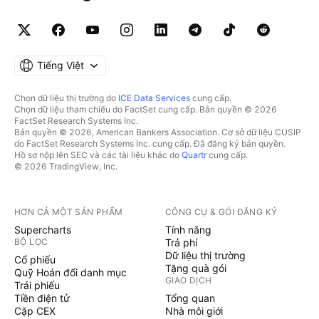
Tiếng Việt
Chọn dữ liệu thị trường do
ICE Data Services
cung cấp.
Chọn dữ liệu tham chiếu do FactSet cung cấp. Bản quyền © 2026
FactSet Research Systems Inc.
Bản quyền © 2026, American Bankers Association. Cơ sở dữ liệu CUSIP
do FactSet Research Systems Inc. cung cấp. Đã đăng ký bản quyền.
Hồ sơ nộp lên SEC và các tài liệu khác do
Quartr
cung cấp.
© 2026 TradingView, Inc.
HƠN CẢ MỘT SẢN PHẨM
CÔNG CỤ & GÓI ĐĂNG KÝ
Supercharts
Tính năng
BỘ LỌC
Trả phí
Dữ liệu thị trường
Cổ phiếu
Tặng quà gói
Quỹ Hoán đổi danh mục
GIAO DỊCH
Trái phiếu
Tiền điện tử
Tổng quan
Cặp CEX
Nhà môi giới