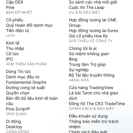
Cặp DEX
So sánh các nhà môi giới
Pine
Cuộc thi The Leap
BẢN ĐỒ NHIỆT
ƯU ĐÃI ĐẶC BIỆT
Cổ phiếu
Hợp đồng tương lai CME
Quỹ Hoán đổi danh mục
Group
Tiền điện tử
Hợp đồng tương lai Eurex
LỊCH
Gói cổ phiếu Hoa Kỳ
GIỚI THIỆU VỀ CÔNG TY
Kinh tế
Thu nhập
Chúng tôi là ai
Cổ tức
Sứ mệnh không gian
IPO
Blog
XEM THÊM SẢN PHẨM
Trung tâm Trợ giúp
Sự nghiệp
Dòng Tin tức
Bộ Tài liệu truyền thông
Danh mục đầu tư
HÀNG HÓA
Fundamental Graphs
Đường cong lợi suất
Cửa hàng TradingView
Quyền chọn
Lá bài Tarot cho nhà giao
Bản đồ dữ liệu kinh tế toàn
dịch
cầu
Đồng hồ The C63 TradeTime
Pine Script®
CHÍNH SÁCH & BẢO MẬT
ỨNG DỤNG
Điều khoản sử dụng
Di động
Thông báo miễn trừ trách
Desktop
nhiệm
CỘNG ĐỒNG
Chính sách Bảo mật