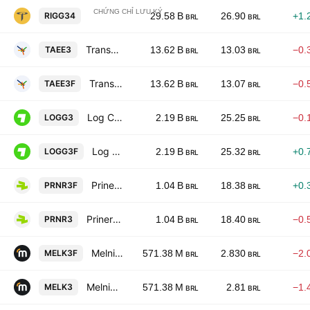
CHỨNG CHỈ LƯU KÝ
Transocean Ltd. Shs Unsponsored Brazilian Depo
RIGG34
29.58 B
26.90
+1.
BRL
BRL
Transmissora Alianca De Energia Eletrica S.A.
TAEE3
13.62 B
13.03
−0.
BRL
BRL
Transmissora Alianca De Energia Eletrica S.A.
TAEE3F
13.62 B
13.07
−0.
BRL
BRL
Log Commercial Properties e Participacoes SA
LOGG3
2.19 B
25.25
−0.
BRL
BRL
Log Commercial Properties e Participacoes SA
LOGG3F
2.19 B
25.32
+0.
BRL
BRL
Priner Servicos Industriais SA
PRNR3F
1.04 B
18.38
+0.
BRL
BRL
Priner Servicos Industriais SA
PRNR3
1.04 B
18.40
−0.
BRL
BRL
Melnick Desenvolvimento Imobiliario SA
MELK3F
571.38 M
2.830
−2.
BRL
BRL
Melnick Desenvolvimento Imobiliario SA
MELK3
571.38 M
2.81
−1.
BRL
BRL