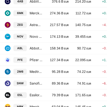
AbbVie, Inc.
4AB
376.6 B
214.20
+0
EUR
EUR
Merck & Co., Inc.
6MK
274.36 B
112.72
+0
EUR
EUR
AstraZeneca PLC
ZEG
217.57 B
140.75
−4
EUR
EUR
Novo Nordisk A/S Class B
NOV
174.13 B
39.455
+0
EUR
EUR
Abbott Laboratories
ABL
158.34 B
90.72
−0
EUR
EUR
Pfizer Inc.
PFE
127.34 B
22.095
+1
EUR
EUR
Medtronic Plc
2M6
95.28 B
74.22
−0
EUR
EUR
Sanofi SA
SNW
89.36 B
74.91
−6
EUR
EUR
EssilorLuxottica SA
ESL
79.39 B
171.65
−0
EUR
EUR
Merck KGaA
MRK
63.04 B
145.45
+0