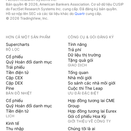
Bản quyền © 2026, American Bankers Association. Cơ sở dữ liệu CUSIP
do FactSet Research Systems Inc. cung cấp. Đã đăng ký bản quyền.
Hồ sơ nộp lên SEC và các tài liệu khác do
Quartr
cung cấp.
© 2026 TradingView, Inc.
HƠN CẢ MỘT SẢN PHẨM
CÔNG CỤ & GÓI ĐĂNG KÝ
Supercharts
Tính năng
BỘ LỌC
Trả phí
Dữ liệu thị trường
Cổ phiếu
Tặng quà gói
Quỹ Hoán đổi danh mục
GIAO DỊCH
Trái phiếu
Tiền điện tử
Tổng quan
Cặp CEX
Nhà môi giới
Cặp DEX
So sánh các nhà môi giới
Pine
Cuộc thi The Leap
BẢN ĐỒ NHIỆT
ƯU ĐÃI ĐẶC BIỆT
Cổ phiếu
Hợp đồng tương lai CME
Quỹ Hoán đổi danh mục
Group
Tiền điện tử
Hợp đồng tương lai Eurex
LỊCH
Gói cổ phiếu Hoa Kỳ
GIỚI THIỆU VỀ CÔNG TY
Kinh tế
Thu nhập
Chúng tôi là ai