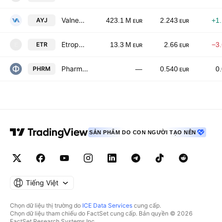
Valneva SE
AYJ
423.1 M
2.243
+1
EUR
EUR
Etropal AD
ETR
13.3 M
2.66
−3
E
EUR
EUR
Pharmhold AD
PHRM
—
0.540
0
EUR
SẢN PHẨM DO CON NGƯỜI TẠO NÊN
Tiếng Việt
Chọn dữ liệu thị trường do
ICE Data Services
cung cấp.
Chọn dữ liệu tham chiếu do FactSet cung cấp. Bản quyền © 2026
FactSet Research Systems Inc.