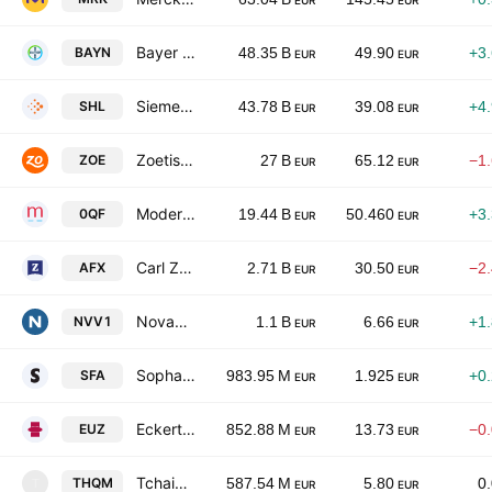
EUR
EUR
Bayer AG
BAYN
48.35 B
49.90
+3
EUR
EUR
Siemens Healthineers AG
SHL
43.78 B
39.08
+4
EUR
EUR
Zoetis, Inc. Class A
ZOE
27 B
65.12
−1
EUR
EUR
Moderna, Inc.
0QF
19.44 B
50.460
+3
EUR
EUR
Carl Zeiss Meditec AG
AFX
2.71 B
30.50
−2
EUR
EUR
Novavax, Inc.
NVV1
1.1 B
6.66
+1
EUR
EUR
Sopharma AD
SFA
983.95 M
1.925
+0
EUR
EUR
Eckert & Ziegler SE
EUZ
852.88 M
13.73
−0
EUR
EUR
Tchaikapharma High Quality Medicines, Inc.
THQM
587.54 M
5.80
0
T
EUR
EUR