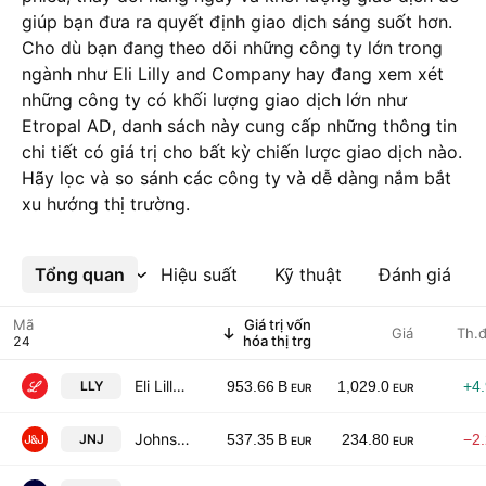
giúp bạn đưa ra quyết định giao dịch sáng suốt hơn.
Cho dù bạn đang theo dõi những công ty lớn trong
ngành như Eli Lilly and Company hay đang xem xét
những công ty có khối lượng giao dịch lớn như
Etropal AD, danh sách này cung cấp những thông tin
chi tiết có giá trị cho bất kỳ chiến lược giao dịch nào.
Hãy lọc và so sánh các công ty và dễ dàng nắm bắt
xu hướng thị trường.
Tổng quan
Xem thêm
Hiệu suất
Kỹ thuật
Đánh giá
Mã
Giá trị vốn
Giá
Th.đ
hóa thị trg
Eli Lilly and Company
LLY
953.66 B
1,029.0
+4
EUR
EUR
Johnson & Johnson
JNJ
537.35 B
234.80
−2
EUR
EUR