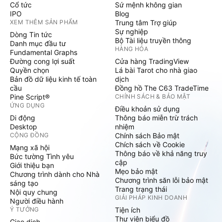
Cổ tức
Sứ mệnh không gian
IPO
Blog
XEM THÊM SẢN PHẨM
Trung tâm Trợ giúp
Sự nghiệp
Dòng Tin tức
Bộ Tài liệu truyền thông
Danh mục đầu tư
HÀNG HÓA
Fundamental Graphs
Đường cong lợi suất
Cửa hàng TradingView
Quyền chọn
Lá bài Tarot cho nhà giao
Bản đồ dữ liệu kinh tế toàn
dịch
cầu
Đồng hồ The C63 TradeTime
Pine Script®
CHÍNH SÁCH & BẢO MẬT
ỨNG DỤNG
Điều khoản sử dụng
Di động
Thông báo miễn trừ trách
Desktop
nhiệm
CỘNG ĐỒNG
Chính sách Bảo mật
Chích sách về Cookie
Mạng xã hội
Thông báo về khả năng truy
Bức tường Tình yêu
cập
Giới thiệu bạn
Mẹo bảo mật
Chương trình dành cho Nhà
Chương trình săn lỗi bảo mật
sáng tạo
Trang trạng thái
Nội quy chung
GIẢI PHÁP KINH DOANH
Người điều hành
Ý TƯỞNG
Tiện ích
Thư viện biểu đồ
Giao dịch