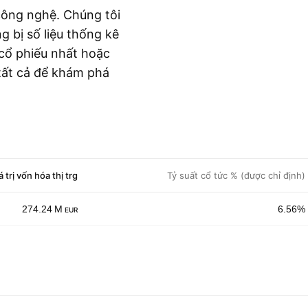
công nghệ. Chúng tôi
 bị số liệu thống kê
 cổ phiếu nhất hoặc
tất cả để khám phá
á trị vốn hóa thị trg
Tỷ suất cổ tức % (được chỉ định)
274.24 M
6.56%
EUR