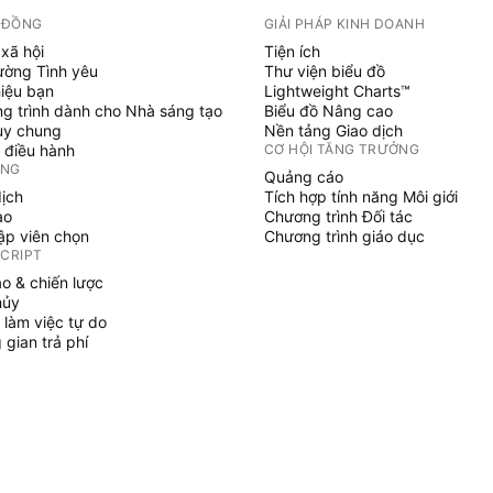
 ĐỒNG
GIẢI PHÁP KINH DOANH
xã hội
Tiện ích
ường Tình yêu
Thư viện biểu đồ
hiệu bạn
Lightweight Charts™
g trình dành cho Nhà sáng tạo
Biểu đồ Nâng cao
uy chung
Nền tảng Giao dịch
 điều hành
CƠ HỘI TĂNG TRƯỞNG
ỞNG
Quảng cáo
dịch
Tích hợp tính năng Môi giới
ạo
Chương trình Đối tác
tập viên chọn
Chương trình giáo dục
SCRIPT
áo & chiến lược
hủy
 làm việc tự do
gian trả phí