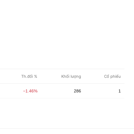
Th.đổi %
Khối lượng
Cổ phiếu
−1.46%
286
1