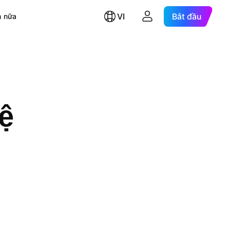
VI
Bắt đầu
 nữa
ệ