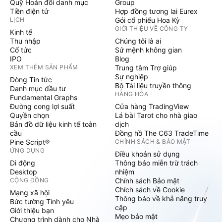
Quỹ Hoán đổi danh mục
Group
Tiền điện tử
Hợp đồng tương lai Eurex
LỊCH
Gói cổ phiếu Hoa Kỳ
GIỚI THIỆU VỀ CÔNG TY
Kinh tế
Thu nhập
Chúng tôi là ai
Cổ tức
Sứ mệnh không gian
IPO
Blog
XEM THÊM SẢN PHẨM
Trung tâm Trợ giúp
Sự nghiệp
Dòng Tin tức
Bộ Tài liệu truyền thông
Danh mục đầu tư
HÀNG HÓA
Fundamental Graphs
Đường cong lợi suất
Cửa hàng TradingView
Quyền chọn
Lá bài Tarot cho nhà giao
Bản đồ dữ liệu kinh tế toàn
dịch
cầu
Đồng hồ The C63 TradeTime
Pine Script®
CHÍNH SÁCH & BẢO MẬT
ỨNG DỤNG
Điều khoản sử dụng
Di động
Thông báo miễn trừ trách
Desktop
nhiệm
CỘNG ĐỒNG
Chính sách Bảo mật
Chích sách về Cookie
Mạng xã hội
Thông báo về khả năng truy
Bức tường Tình yêu
cập
Giới thiệu bạn
Mẹo bảo mật
Chương trình dành cho Nhà