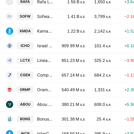
Rafa Laboratories Ltd.
RAFA
1.56 B
1,650
+3.6
R
ILS
ILA
Sofwave Medical Ltd.
SOFW
1.41 B
3,799
−2.1
ILS
ILA
Kamada Ltd
KMDA
1.22 B
2,142
+1.5
ILS
ILA
Israel Canada Hotels Ltd
ICHO
909.99 M
101.4
+0.1
ILS
ILA
Lineage Cell Therapeutics, Inc.
LCTX
851.23 M
325.2
−3.9
ILS
ILA
Compugen Ltd.
CGEN
657.14 M
684.2
−1.1
ILS
ILA
Oramed Pharmaceuticals Incorporated
ORMP
540.49 M
1,331
+2.3
ILS
ILA
Abou Family Residence Ltd
ABOU
380.21 M
608.0
+5.9
ILS
ILA
Bonus Biogroup Ltd.
BONS
301.38 M
25.4
−1.5
ILS
ILA
InterCure Ltd.
INCR
168.56 M
295.9
+3.9