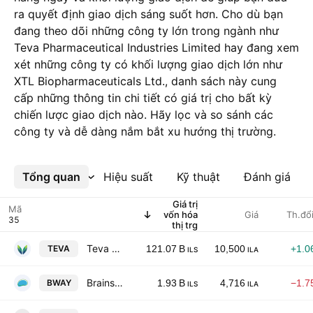
ra quyết định giao dịch sáng suốt hơn. Cho dù bạn
đang theo dõi những công ty lớn trong ngành như
Teva Pharmaceutical Industries Limited hay đang xem
xét những công ty có khối lượng giao dịch lớn như
XTL Biopharmaceuticals Ltd., danh sách này cung
cấp những thông tin chi tiết có giá trị cho bất kỳ
chiến lược giao dịch nào. Hãy lọc và so sánh các
công ty và dễ dàng nắm bắt xu hướng thị trường.
Tổng quan
Xem thêm
Hiệu suất
Kỹ thuật
Đánh giá
Giá trị
Mã
vốn hóa
Giá
Th.đổ
thị trg
Teva Pharmaceutical Industries Limited
TEVA
121.07 B
10,500
+1.0
ILS
ILA
Brainsway Ltd
BWAY
1.93 B
4,716
−1.7
ILS
ILA