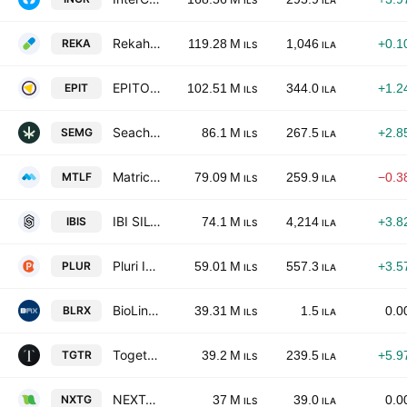
ILS
ILA
Rekah Pharmaceutical Industry Ltd.
REKA
119.28 M
1,046
+0.1
ILS
ILA
EPITOMEE MEDICAL LTD
EPIT
102.51 M
344.0
+1.2
ILS
ILA
Seach Medical Group Ltd.
SEMG
86.1 M
267.5
+2.8
ILS
ILA
Matricelf Ltd.
MTLF
79.09 M
259.9
−0.3
ILS
ILA
IBI SILVER CASTLE LTD
IBIS
74.1 M
4,214
+3.8
ILS
ILA
Pluri Inc.
PLUR
59.01 M
557.3
+3.5
ILS
ILA
BioLineRX Ltd.
BLRX
39.31 M
1.5
0.0
ILS
ILA
Together Pharma Ltd.
TGTR
39.2 M
239.5
+5.9
ILS
ILA
NEXTAGE Therapeutics Ltd.
NXTG
37 M
39.0
0.0
ILS
ILA