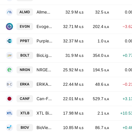
Allmed Solutions Ltd.
ALMD
32.9 M
32.5
0.0
ILS
ILA
Evogene Ltd
EVGN
32.71 M
202.4
−3.6
ILS
ILA
Purple Biotech Ltd.
PPBT
32.37 M
1.0
0.0
ILS
ILA
BioLight Life Sciences Ltd.
BOLT
31.9 M
354.0
+0.7
ILS
ILA
NRGENE TECHNOLOGIES LTD
NRGN
25.92 M
194.5
0.0
ILS
ILA
ERIKA CARMEL-TECH LTD
ERKA
22.44 M
48.6
−0.2
ILS
ILA
Can-Fite BioPharma Ltd.
CANF
22.01 M
529.7
+3.1
ILS
ILA
XTL Biopharmaceuticals Ltd.
XTLB
17.98 M
2.1
+10.5
ILS
ILA
BioView Ltd.
BIOV
10.85 M
86.7
+0.4
ILS
ILA