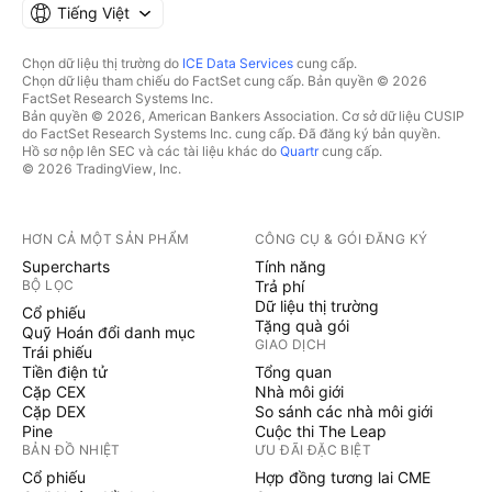
Tiếng Việt
Chọn dữ liệu thị trường do
ICE Data Services
cung cấp.
Chọn dữ liệu tham chiếu do FactSet cung cấp. Bản quyền © 2026
FactSet Research Systems Inc.
Bản quyền © 2026, American Bankers Association. Cơ sở dữ liệu CUSIP
do FactSet Research Systems Inc. cung cấp. Đã đăng ký bản quyền.
Hồ sơ nộp lên SEC và các tài liệu khác do
Quartr
cung cấp.
© 2026 TradingView, Inc.
HƠN CẢ MỘT SẢN PHẨM
CÔNG CỤ & GÓI ĐĂNG KÝ
Supercharts
Tính năng
BỘ LỌC
Trả phí
Dữ liệu thị trường
Cổ phiếu
Tặng quà gói
Quỹ Hoán đổi danh mục
GIAO DỊCH
Trái phiếu
Tiền điện tử
Tổng quan
Cặp CEX
Nhà môi giới
Cặp DEX
So sánh các nhà môi giới
Pine
Cuộc thi The Leap
BẢN ĐỒ NHIỆT
ƯU ĐÃI ĐẶC BIỆT
Cổ phiếu
Hợp đồng tương lai CME