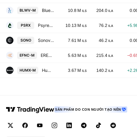
Blue Wave Water Capital Ltd
BLWV-M
10.8 M
204.0
0.0
ILS
ILA
Psyrex CNS Bio-Tech Ltd.
PSRX
10.13 M
76.2
+5.9
ILS
ILA
Sonovia Ltd.
SONO
7.61 M
46.2
0.0
ILS
ILA
ERECH FINANCE CAHALACHA LTD
EFNC-M
5.63 M
215.4
−0.6
ILS
ILA
Human Xtensions Ltd.
HUMX-M
3.67 M
140.2
+2.2
ILS
ILA
SẢN PHẨM DO CON NGƯỜI TẠO NÊN