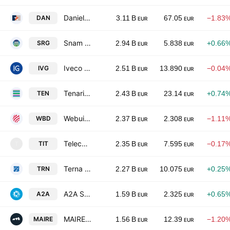
Danieli & C. Officine Meccaniche S.p.A.
DAN
3.11 B
67.05
−1.83
EUR
EUR
Snam S.p.A.
SRG
2.94 B
5.838
+0.66
EUR
EUR
Iveco Group NV
IVG
2.51 B
13.890
−0.04
EUR
EUR
Tenaris S.A.
TEN
2.43 B
23.14
+0.74
EUR
EUR
Webuild SpA
WBD
2.37 B
2.308
−1.11
EUR
EUR
Telecom Italia S.p.A.
TIT
2.35 B
7.595
−0.17
T
EUR
EUR
Terna S.p.A.
TRN
2.27 B
10.075
+0.25
EUR
EUR
A2A S.p.A.
A2A
1.59 B
2.325
+0.65
EUR
EUR
MAIRE S.p.A.
MAIRE
1.56 B
12.39
−1.20
EUR
EUR