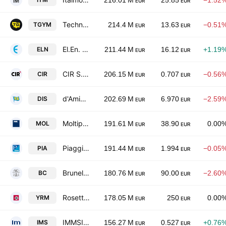
216.01 M
25.85
−1.52
EUR
EUR
Technogym S.p.A
TGYM
214.4 M
13.63
−0.51
EUR
EUR
El.En. S.p.A.
ELN
211.44 M
16.12
+1.19
EUR
EUR
CIR S.p.A. - Compagnie Industriali Riunite
CIR
206.15 M
0.707
−0.56
EUR
EUR
d'Amico International Shipping S.A.
DIS
202.69 M
6.970
−2.59
EUR
EUR
Moltiply Group S.p.A.
MOL
191.61 M
38.90
0.00
EUR
EUR
Piaggio & C. S.p.a.
PIA
191.44 M
1.994
−0.05
EUR
EUR
Brunello Cucinelli S.p.A.
BC
180.76 M
90.00
−2.60
EUR
EUR
Rosetti Marino S.p.A.
YRM
178.05 M
250
0.00
EUR
EUR
IMMSI Societa per Azioni
IMS
156.27 M
0.527
+0.76
EUR
EUR