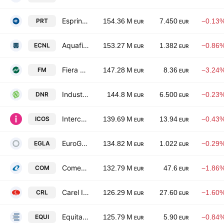
Esprinet S.p.A.
PRT
154.36 M
7.450
−0.13
EUR
EUR
Aquafil SpA
ECNL
153.27 M
1.382
−0.86
EUR
EUR
Fiera Milano SpA
FM
147.28 M
8.36
−3.24
EUR
EUR
Industrie De Nora SpA
DNR
144.8 M
6.500
−0.23
EUR
EUR
Intercos S.p.A.
ICOS
139.69 M
13.94
−0.43
EUR
EUR
EuroGroup Laminations S.p.A
EGLA
134.82 M
1.022
−0.29
EUR
EUR
Comer Industries SpA
COM
132.79 M
47.6
−1.86
EUR
EUR
Carel Industries SpA
CRL
126.29 M
27.60
−1.60
EUR
EUR
Equita Group SpA
EQUI
125.79 M
5.90
−0.84
EUR
EUR