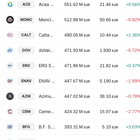
Acea S.p.A.
ACE
551.62 M
21.46
+0.56
EUR
EUR
Moncler SpA
MONC
512.88 M
50.66
−0.82
EUR
EUR
Caltagirone S.p.A.
CALT
490.05 M
10.44
+1.36
EUR
EUR
doValue S.p.A.
DOV
471.93 M
1.830
−5.72
EUR
EUR
ERG S.p.A.
ERG
471.86 M
21.82
+0.37
EUR
EUR
ENAV S.p.A.
ENAV
447.67 M
5.190
−1.89
EUR
EUR
Azimut Holding Spa
AZM
447.02 M
38.10
−0.78
EUR
EUR
Cementir Holding N.V.
CEM
424.32 M
15.07
−2.77
EUR
EUR
B.F. S.p.A.
BFG
393.31 M
5.10
+3.03
EUR
EUR