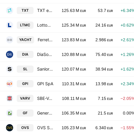
TXT e-solutions S.p.A.
TXT
125.63 M
53.7
+6.34
EUR
EUR
Lottomatica Group S.P.A.
LTMC
125.34 M
24.16
+0.62
EUR
EUR
Ferretti S.p.A.
YACHT
123.83 M
2.986
+2.61
EUR
EUR
DiaSorin S.p.A.
DIA
120.88 M
75.40
+1.26
EUR
EUR
Sanlorenzo S.p.A.
SL
120.07 M
38.94
+1.62
EUR
EUR
GPI SpA
GPI
110.31 M
13.98
+2.34
EUR
EUR
SBE-Varvit S.p.A. Class A
VARV
108.11 M
7.15
−2.05
EUR
EUR
Generalfinance S.p.A.
GF
106.35 M
21.5
0.00
EUR
EUR
OVS S.p.A.
OVS
105.23 M
6.340
−1.55
EUR
EUR