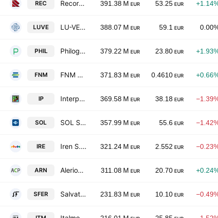
Recordati S.p.A.
REC
391.38 M
53.25
+1.14
EUR
EUR
LU-VE S.p.A.
LUVE
388.07 M
59.1
0.00
EUR
EUR
Philogen SpA
PHIL
379.22 M
23.80
+1.93
EUR
EUR
FNM S.p.A.
FNM
371.83 M
0.4610
+0.66
EUR
EUR
Interpump Group S.p.A.
IP
369.58 M
38.18
−1.39
EUR
EUR
SOL S.p.A.
SOL
357.99 M
55.6
−1.42
EUR
EUR
Iren S.p.A.
IRE
321.24 M
2.552
−0.23
EUR
EUR
Alerion Clean Power S.p.A.
ARN
311.08 M
20.70
+0.24
EUR
EUR
Salvatore Ferragamo S.p.A.
SFER
231.83 M
10.10
−0.49
EUR
EUR
Italmobiliare S.p.A.
ITM