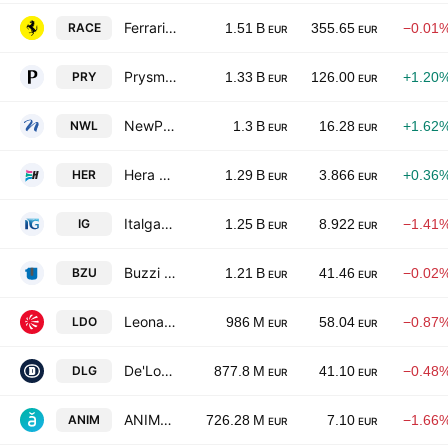
Ferrari NV
RACE
1.51 B
355.65
−0.01
EUR
EUR
Prysmian S.p.A.
PRY
1.33 B
126.00
+1.20
EUR
EUR
NewPrinces S.p.A.
NWL
1.3 B
16.28
+1.62
EUR
EUR
Hera S.p.A.
HER
1.29 B
3.866
+0.36
EUR
EUR
Italgas SpA
IG
1.25 B
8.922
−1.41
EUR
EUR
Buzzi Spa
BZU
1.21 B
41.46
−0.02
EUR
EUR
Leonardo SpA
LDO
986 M
58.04
−0.87
EUR
EUR
De'Longhi S.p.A.
DLG
877.8 M
41.10
−0.48
EUR
EUR
ANIMA Holding S.p.A.
ANIM
726.28 M
7.10
−1.66
EUR
EUR