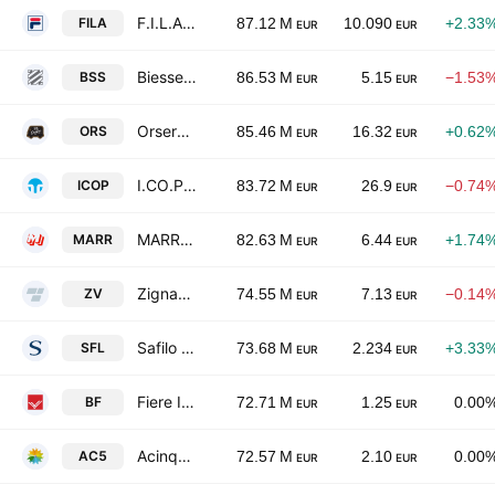
F.I.L.A. - Fabbrica Italiana Lapis ed Affini S.p.A.
FILA
87.12 M
10.090
+2.33
EUR
EUR
Biesse S.p.A.
BSS
86.53 M
5.15
−1.53
EUR
EUR
Orsero SpA
ORS
85.46 M
16.32
+0.62
EUR
EUR
I.CO.P. S.p.A.
ICOP
83.72 M
26.9
−0.74
EUR
EUR
MARR SpA
MARR
82.63 M
6.44
+1.74
EUR
EUR
Zignago Vetro SpA
ZV
74.55 M
7.13
−0.14
EUR
EUR
Safilo Group S.p.A.
SFL
73.68 M
2.234
+3.33
EUR
EUR
Fiere Internazionali Di Bologna S.P.A.
BF
72.71 M
1.25
0.00
EUR
EUR
Acinque S.p.A.
AC5
72.57 M
2.10
0.00
EUR
EUR