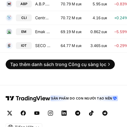
A.B.P. Nocivelli S.p.A.
ABP
70.79 M
5.95
−0.83
EUR
EUR
Centrale del Latte d'Italia S.p.A.
CLI
70.72 M
4.16
+0.24
EUR
EUR
Emak S.p.A.
EM
69.19 M
0.862
−5.59
EUR
EUR
SECO S.p.A.
IOT
64.77 M
3.465
−0.29
EUR
EUR
Tạo thêm danh sách trong Công cụ sàng lọc
SẢN PHẨM DO CON NGƯỜI TẠO NÊN