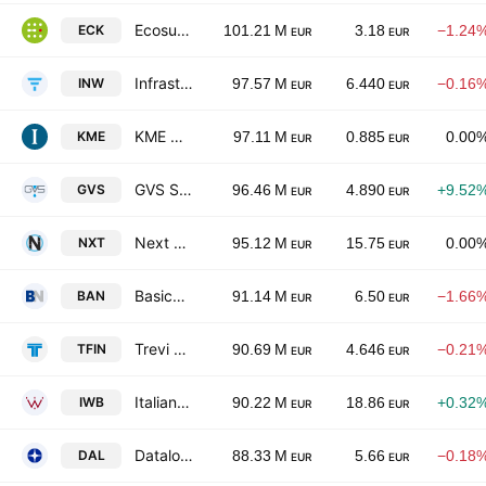
Ecosuntek S.p.A.
ECK
101.21 M
3.18
−1.24
EUR
EUR
Infrastrutture Wireless Italiane S.p.A.
INW
97.57 M
6.440
−0.16
EUR
EUR
KME Group S.p.A.
KME
97.11 M
0.885
0.00
EUR
EUR
GVS S.p.A
GVS
96.46 M
4.890
+9.52
EUR
EUR
Next Geosolutions Europe SpA
NXT
95.12 M
15.75
0.00
EUR
EUR
BasicNet S.p.A.
BAN
91.14 M
6.50
−1.66
EUR
EUR
Trevi Finanziaria Industriale S.p.A.
TFIN
90.69 M
4.646
−0.21
EUR
EUR
Italian Wine Brands S.p.A.
IWB
90.22 M
18.86
+0.32
EUR
EUR
Datalogic S.p.A.
DAL
88.33 M
5.66
−0.18
EUR
EUR