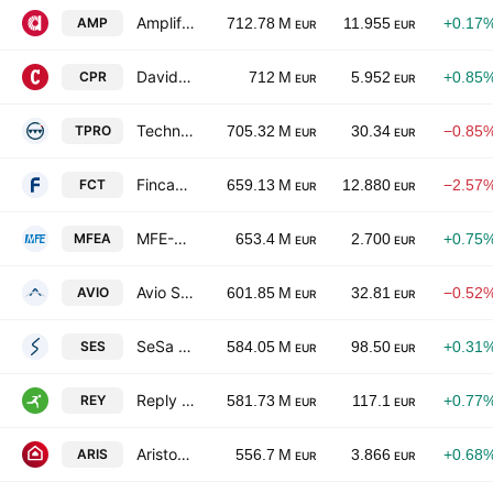
Amplifon SpA
AMP
712.78 M
11.955
+0.17
EUR
EUR
Davide Campari-Milano N.V.
CPR
712 M
5.952
+0.85
EUR
EUR
Technoprobe SpA
TPRO
705.32 M
30.34
−0.85
EUR
EUR
Fincantieri S.p.A.
FCT
659.13 M
12.880
−2.57
EUR
EUR
MFE-MediaForEurope NV Class A
MFEA
653.4 M
2.700
+0.75
EUR
EUR
Avio SpA
AVIO
601.85 M
32.81
−0.52
EUR
EUR
SeSa S.p.A.
SES
584.05 M
98.50
+0.31
EUR
EUR
Reply S.p.A.
REY
581.73 M
117.1
+0.77
EUR
EUR
Ariston Holding NV
ARIS
556.7 M
3.866
+0.68
EUR
EUR