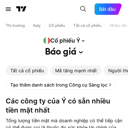
Bắt đầu
/
/
/
/
Thị trường
Italy
Cổ phiếu
Tất cả cổ phiếu
Nhiều tiề
Cổ phiếu
Ý
Báo
giá
Tất cả cổ phiếu
Mã tăng mạnh nhất
Người th
Tạo thêm danh sách trong Công cụ Sàng lọc
Các công ty của Ý có sẵn nhiều
tiền mặt nhất
Tổng lượng tiền mặt mà doanh nghiệp có thể tiếp cận
có thể được coi là thước đo sức khỏe tài chính của