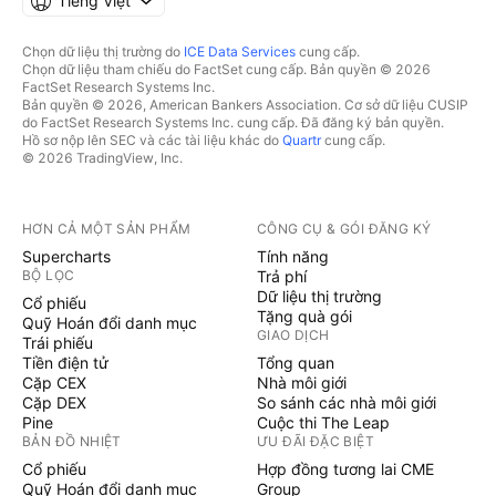
Tiếng Việt
Chọn dữ liệu thị trường do
ICE Data Services
cung cấp.
Chọn dữ liệu tham chiếu do FactSet cung cấp. Bản quyền © 2026
FactSet Research Systems Inc.
Bản quyền © 2026, American Bankers Association. Cơ sở dữ liệu CUSIP
do FactSet Research Systems Inc. cung cấp. Đã đăng ký bản quyền.
Hồ sơ nộp lên SEC và các tài liệu khác do
Quartr
cung cấp.
© 2026 TradingView, Inc.
HƠN CẢ MỘT SẢN PHẨM
CÔNG CỤ & GÓI ĐĂNG KÝ
Supercharts
Tính năng
BỘ LỌC
Trả phí
Dữ liệu thị trường
Cổ phiếu
Tặng quà gói
Quỹ Hoán đổi danh mục
GIAO DỊCH
Trái phiếu
Tiền điện tử
Tổng quan
Cặp CEX
Nhà môi giới
Cặp DEX
So sánh các nhà môi giới
Pine
Cuộc thi The Leap
BẢN ĐỒ NHIỆT
ƯU ĐÃI ĐẶC BIỆT
Cổ phiếu
Hợp đồng tương lai CME
Quỹ Hoán đổi danh mục
Group