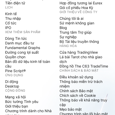
Tiền điện tử
Hợp đồng tương lai Eurex
LỊCH
Gói cổ phiếu Hoa Kỳ
GIỚI THIỆU VỀ CÔNG TY
Kinh tế
Thu nhập
Chúng tôi là ai
Cổ tức
Sứ mệnh không gian
IPO
Blog
XEM THÊM SẢN PHẨM
Trung tâm Trợ giúp
Sự nghiệp
Dòng Tin tức
Bộ Tài liệu truyền thông
Danh mục đầu tư
HÀNG HÓA
Fundamental Graphs
Đường cong lợi suất
Cửa hàng TradingView
Quyền chọn
Lá bài Tarot cho nhà giao
Bản đồ dữ liệu kinh tế toàn
dịch
cầu
Đồng hồ The C63 TradeTime
Pine Script®
CHÍNH SÁCH & BẢO MẬT
ỨNG DỤNG
Điều khoản sử dụng
Di động
Thông báo miễn trừ trách
Desktop
nhiệm
CỘNG ĐỒNG
Chính sách Bảo mật
Chích sách về Cookie
Mạng xã hội
Thông báo về khả năng truy
Bức tường Tình yêu
cập
Giới thiệu bạn
Mẹo bảo mật
Chương trình dành cho Nhà
Chương trình săn lỗi bảo mật