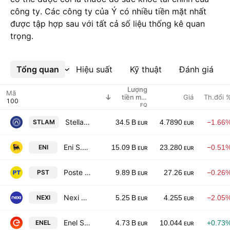
công ty. Các công ty của Ý có nhiều tiền mặt nhất
được tập hợp sau với tất cả số liệu thống kê quan
trọng.
Tổng quan
Xem thêm
Hiệu suất
Kỹ thuật
Đánh giá
Lượng
Mã
Giá
Th.đổi 
tiền mặt
nắm giữ
FQ
Stellantis N.V.
STLAM
34.5 B
4.7890
−1.66
EUR
EUR
Eni S.p.A.
ENI
15.09 B
23.280
−0.51
EUR
EUR
Poste Italiane SpA
PST
9.89 B
27.26
−0.26
EUR
EUR
Nexi S.p.A.
NEXI
5.25 B
4.255
−2.05
EUR
EUR
Enel SpA
ENEL
4.73 B
10.044
+0.73
EUR
EUR