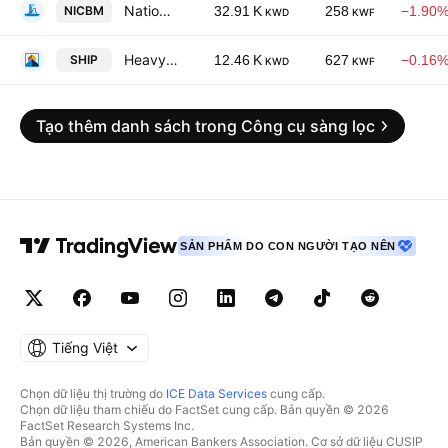
National Industries Company for Building Materials
NICBM
32.91 K
258
−1.90
KWD
KWF
Heavy Engineering Industries & Shipbuilding Co. (KSC)
SHIP
12.46 K
627
−0.16
KWD
KWF
Tạo thêm danh sách trong Công cụ sàng lọc
SẢN PHẨM DO CON NGƯỜI TẠO NÊN
Tiếng Việt
Chọn dữ liệu thị trường do
ICE Data Services
cung cấp.
Chọn dữ liệu tham chiếu do FactSet cung cấp. Bản quyền © 2026
FactSet Research Systems Inc.
Bản quyền © 2026, American Bankers Association. Cơ sở dữ liệu CUSIP