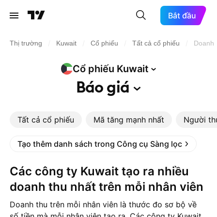
Bắt đầu
/
/
/
/
Thị trường
Kuwait
Cổ phiếu
Tất cả cổ phiếu
Doanh t
Cổ phiếu
Kuwait
Báo
giá
Tất cả cổ phiếu
Mã tăng mạnh nhất
Người th
Tạo thêm danh sách trong Công cụ Sàng lọc
Các công ty Kuwait tạo ra nhiều
doanh thu nhất trên mỗi nhân viên
Doanh thu trên mỗi nhân viên là thước đo sơ bộ về
số tiền mà mỗi nhân viên tạo ra. Các công ty Kuwait