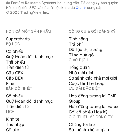
do FactSet Research Systems Inc. cung cấp. Đã đăng ký bản quyền.
Hồ sơ nộp lên SEC và các tài liệu khác do
Quartr
cung cấp.
© 2026 TradingView, Inc.
HƠN CẢ MỘT SẢN PHẨM
CÔNG CỤ & GÓI ĐĂNG KÝ
Supercharts
Tính năng
BỘ LỌC
Trả phí
Dữ liệu thị trường
Cổ phiếu
Tặng quà gói
Quỹ Hoán đổi danh mục
GIAO DỊCH
Trái phiếu
Tiền điện tử
Tổng quan
Cặp CEX
Nhà môi giới
Cặp DEX
So sánh các nhà môi giới
Pine
Cuộc thi The Leap
BẢN ĐỒ NHIỆT
ƯU ĐÃI ĐẶC BIỆT
Cổ phiếu
Hợp đồng tương lai CME
Quỹ Hoán đổi danh mục
Group
Tiền điện tử
Hợp đồng tương lai Eurex
LỊCH
Gói cổ phiếu Hoa Kỳ
GIỚI THIỆU VỀ CÔNG TY
Kinh tế
Thu nhập
Chúng tôi là ai
Cổ tức
Sứ mệnh không gian