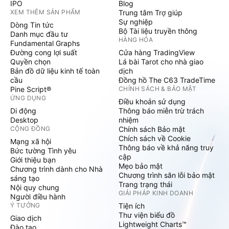
IPO
Blog
XEM THÊM SẢN PHẨM
Trung tâm Trợ giúp
Sự nghiệp
Dòng Tin tức
Bộ Tài liệu truyền thông
Danh mục đầu tư
HÀNG HÓA
Fundamental Graphs
Đường cong lợi suất
Cửa hàng TradingView
Quyền chọn
Lá bài Tarot cho nhà giao
Bản đồ dữ liệu kinh tế toàn
dịch
cầu
Đồng hồ The C63 TradeTime
Pine Script®
CHÍNH SÁCH & BẢO MẬT
ỨNG DỤNG
Điều khoản sử dụng
Di động
Thông báo miễn trừ trách
Desktop
nhiệm
CỘNG ĐỒNG
Chính sách Bảo mật
Chích sách về Cookie
Mạng xã hội
Thông báo về khả năng truy
Bức tường Tình yêu
cập
Giới thiệu bạn
Mẹo bảo mật
Chương trình dành cho Nhà
Chương trình săn lỗi bảo mật
sáng tạo
Trang trạng thái
Nội quy chung
GIẢI PHÁP KINH DOANH
Người điều hành
Ý TƯỞNG
Tiện ích
Thư viện biểu đồ
Giao dịch
Lightweight Charts™
Đào tạo