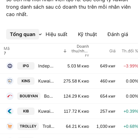
trong danh sách sau có doanh thu trên mỗi nhân viên
cao nhất.
Tổng quan
Xem thêm
Hiệu suất
Kỹ thuật
Đánh giá
Doanh
Mã
Giá
Th.đổi 
thu/nhân
viên
FY
Independent Petroleum Group SAK
IPG
5.03 M
649
−3.99
KWD
KWF
Kuwait Insurance Company S.A.K.
KINS
275.58 K
460
0.00
KWD
KWF
Boubyan Bank K.S.C.
BOUBYAN
124.29 K
654
0.00
KWD
KWF
Kuwait International Bank KSC
KIB
117.72 K
257
+0.39
KWD
KWF
Trolley General Trading Company K.S.C.C.
TROLLEY
64.21 K
1,030
+0.68
KWD
KWF