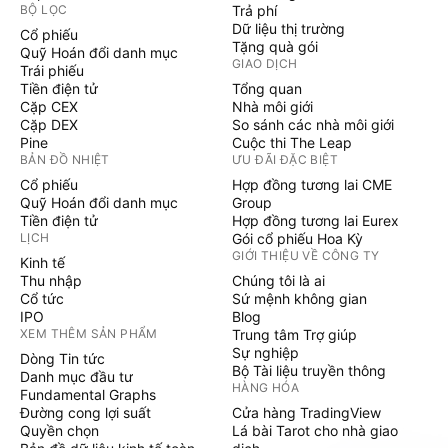
BỘ LỌC
Trả phí
Dữ liệu thị trường
Cổ phiếu
Tặng quà gói
Quỹ Hoán đổi danh mục
GIAO DỊCH
Trái phiếu
Tiền điện tử
Tổng quan
Cặp CEX
Nhà môi giới
Cặp DEX
So sánh các nhà môi giới
Pine
Cuộc thi The Leap
BẢN ĐỒ NHIỆT
ƯU ĐÃI ĐẶC BIỆT
Cổ phiếu
Hợp đồng tương lai CME
Quỹ Hoán đổi danh mục
Group
Tiền điện tử
Hợp đồng tương lai Eurex
LỊCH
Gói cổ phiếu Hoa Kỳ
GIỚI THIỆU VỀ CÔNG TY
Kinh tế
Thu nhập
Chúng tôi là ai
Cổ tức
Sứ mệnh không gian
IPO
Blog
XEM THÊM SẢN PHẨM
Trung tâm Trợ giúp
Sự nghiệp
Dòng Tin tức
Bộ Tài liệu truyền thông
Danh mục đầu tư
HÀNG HÓA
Fundamental Graphs
Đường cong lợi suất
Cửa hàng TradingView
Quyền chọn
Lá bài Tarot cho nhà giao