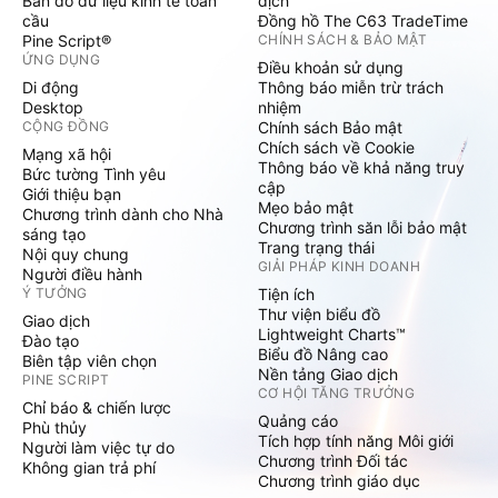
Bản đồ dữ liệu kinh tế toàn
dịch
cầu
Đồng hồ The C63 TradeTime
Pine Script®
CHÍNH SÁCH & BẢO MẬT
ỨNG DỤNG
Điều khoản sử dụng
Di động
Thông báo miễn trừ trách
Desktop
nhiệm
CỘNG ĐỒNG
Chính sách Bảo mật
Chích sách về Cookie
Mạng xã hội
Thông báo về khả năng truy
Bức tường Tình yêu
cập
Giới thiệu bạn
Mẹo bảo mật
Chương trình dành cho Nhà
Chương trình săn lỗi bảo mật
sáng tạo
Trang trạng thái
Nội quy chung
GIẢI PHÁP KINH DOANH
Người điều hành
Ý TƯỞNG
Tiện ích
Thư viện biểu đồ
Giao dịch
Lightweight Charts™
Đào tạo
Biểu đồ Nâng cao
Biên tập viên chọn
Nền tảng Giao dịch
PINE SCRIPT
CƠ HỘI TĂNG TRƯỞNG
Chỉ báo & chiến lược
Quảng cáo
Phù thủy
Tích hợp tính năng Môi giới
Người làm việc tự do
Chương trình Đối tác
Không gian trả phí
Chương trình giáo dục