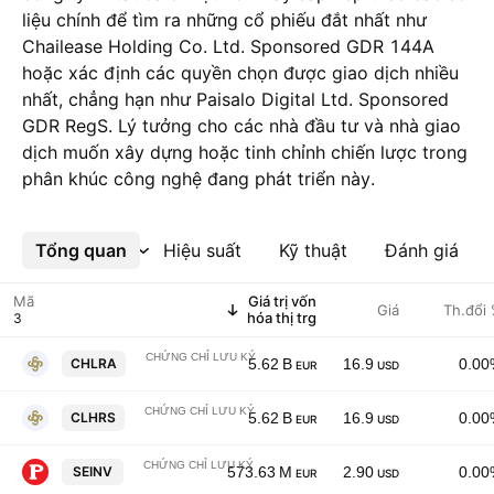
liệu chính để tìm ra những cổ phiếu đắt nhất như
Chailease Holding Co. Ltd. Sponsored GDR 144A
hoặc xác định các quyền chọn được giao dịch nhiều
nhất, chẳng hạn như Paisalo Digital Ltd. Sponsored
GDR RegS. Lý tưởng cho các nhà đầu tư và nhà giao
dịch muốn xây dựng hoặc tinh chỉnh chiến lược trong
phân khúc công nghệ đang phát triển này.
Tổng quan
Xem thêm
Hiệu suất
Kỹ thuật
Đánh giá
Mã
Giá trị vốn
Giá
Th.đổi
hóa thị trg
CHỨNG CHỈ LƯU KÝ
Chailease Holding Co. Ltd. Sponsored GDR 144A
CHLRA
5.62 B
16.9
0.00
EUR
USD
CHỨNG CHỈ LƯU KÝ
Chailease Holding Co. Ltd. Sponsored GDR
CLHRS
5.62 B
16.9
0.00
EUR
USD
CHỨNG CHỈ LƯU KÝ
Paisalo Digital Ltd. Sponsored GDR RegS
SEINV
573.63 M
2.90
0.00
EUR
USD