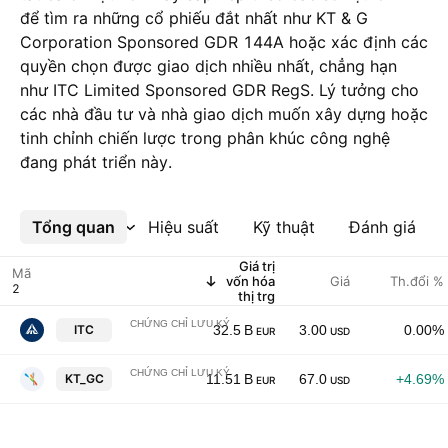
để tìm ra những cổ phiếu đắt nhất như KT & G
Corporation Sponsored GDR 144A hoặc xác định các
quyền chọn được giao dịch nhiều nhất, chẳng hạn
như ITC Limited Sponsored GDR RegS. Lý tưởng cho
các nhà đầu tư và nhà giao dịch muốn xây dựng hoặc
tinh chỉnh chiến lược trong phân khúc công nghệ
đang phát triển này.
Tổng quan
Xem thêm
Hiệu suất
Kỹ thuật
Đánh giá
Giá trị
Mã
vốn hóa
Giá
Th.đổi %
thị trg
CHỨNG CHỈ LƯU KÝ
ITC Limited Sponsored GDR RegS
ITC
32.5 B
3.00
0.00%
EUR
USD
CHỨNG CHỈ LƯU KÝ
KT & G Corporation Sponsored GDR 144A
KT_GC
11.51 B
67.0
+4.69%
EUR
USD