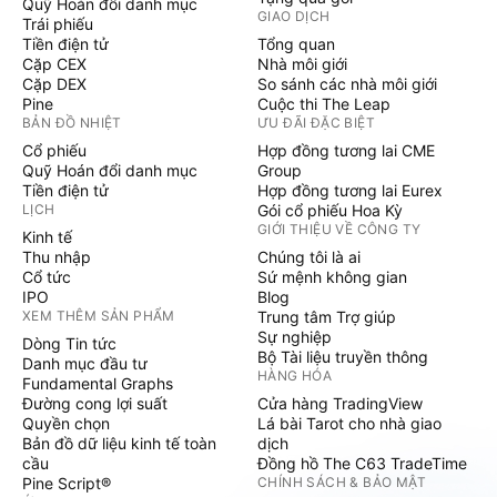
Quỹ Hoán đổi danh mục
GIAO DỊCH
Trái phiếu
Tiền điện tử
Tổng quan
Cặp CEX
Nhà môi giới
Cặp DEX
So sánh các nhà môi giới
Pine
Cuộc thi The Leap
BẢN ĐỒ NHIỆT
ƯU ĐÃI ĐẶC BIỆT
Cổ phiếu
Hợp đồng tương lai CME
Quỹ Hoán đổi danh mục
Group
Tiền điện tử
Hợp đồng tương lai Eurex
LỊCH
Gói cổ phiếu Hoa Kỳ
GIỚI THIỆU VỀ CÔNG TY
Kinh tế
Thu nhập
Chúng tôi là ai
Cổ tức
Sứ mệnh không gian
IPO
Blog
XEM THÊM SẢN PHẨM
Trung tâm Trợ giúp
Sự nghiệp
Dòng Tin tức
Bộ Tài liệu truyền thông
Danh mục đầu tư
HÀNG HÓA
Fundamental Graphs
Đường cong lợi suất
Cửa hàng TradingView
Quyền chọn
Lá bài Tarot cho nhà giao
Bản đồ dữ liệu kinh tế toàn
dịch
cầu
Đồng hồ The C63 TradeTime
Pine Script®
CHÍNH SÁCH & BẢO MẬT