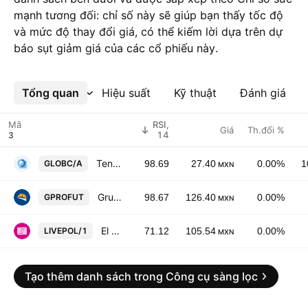
mạnh tương đối: chỉ số này sẽ giúp bạn thấy tốc độ
và mức độ thay đổi giá, có thể kiếm lời dựa trên dự
báo sụt giảm giá của các cổ phiếu này.
Tổng quan
Xem thêm
Hiệu suất
Kỹ thuật
Đánh giá
Mã
RSI,
Giá
Th.đổi %
14
Tenedora de Acciones CM, S.A.P.I.B. De C.V
GLOBC/A
98.69
27.40
0.00%
1
MXN
Grupo Profuturo SAB de CV
GPROFUT
98.67
126.40
0.00%
MXN
El Puerto de Liverpool SAB de CV
LIVEPOL/1
71.12
105.54
0.00%
MXN
Tạo thêm danh sách trong Công cụ sàng lọc