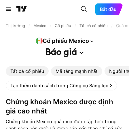
Bắt đầu
/
/
/
/
Thị trường
Mexico
Cổ phiếu
Tất cả cổ phiếu
Quá m
Cổ phiếu
Mexico
Báo
giá
Tất cả cổ phiếu
Mã tăng mạnh nhất
Người th
Tạo thêm danh sách trong Công cụ Sàng lọc
Chứng khoán Mexico được định
giá cao nhất
Chứng khoán Mexico quá mua được tập hợp trong
danh sách bên dưới và được sắp xếp theo Chỉ số sức