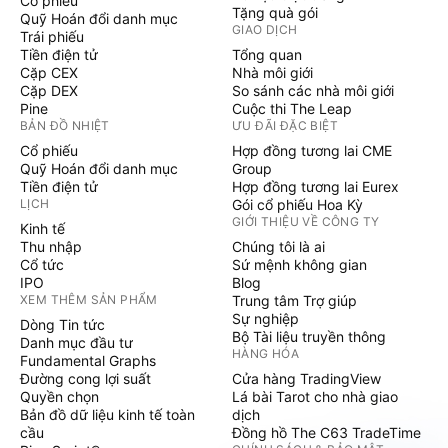
Cổ phiếu
Tặng quà gói
Quỹ Hoán đổi danh mục
GIAO DỊCH
Trái phiếu
Tiền điện tử
Tổng quan
Cặp CEX
Nhà môi giới
Cặp DEX
So sánh các nhà môi giới
Pine
Cuộc thi The Leap
BẢN ĐỒ NHIỆT
ƯU ĐÃI ĐẶC BIỆT
Cổ phiếu
Hợp đồng tương lai CME
Quỹ Hoán đổi danh mục
Group
Tiền điện tử
Hợp đồng tương lai Eurex
LỊCH
Gói cổ phiếu Hoa Kỳ
GIỚI THIỆU VỀ CÔNG TY
Kinh tế
Thu nhập
Chúng tôi là ai
Cổ tức
Sứ mệnh không gian
IPO
Blog
XEM THÊM SẢN PHẨM
Trung tâm Trợ giúp
Sự nghiệp
Dòng Tin tức
Bộ Tài liệu truyền thông
Danh mục đầu tư
HÀNG HÓA
Fundamental Graphs
Đường cong lợi suất
Cửa hàng TradingView
Quyền chọn
Lá bài Tarot cho nhà giao
Bản đồ dữ liệu kinh tế toàn
dịch
cầu
Đồng hồ The C63 TradeTime