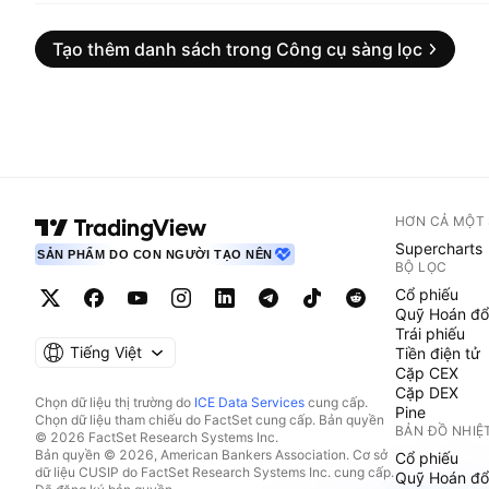
Tạo thêm danh sách trong Công cụ sàng lọc
HƠN CẢ MỘT
Supercharts
SẢN PHẨM DO CON NGƯỜI TẠO NÊN
BỘ LỌC
Cổ phiếu
Quỹ Hoán đổ
Trái phiếu
Tiếng Việt
Tiền điện tử
Cặp CEX
Cặp DEX
Chọn dữ liệu thị trường do
ICE Data Services
cung cấp.
Pine
Chọn dữ liệu tham chiếu do FactSet cung cấp. Bản quyền
BẢN ĐỒ NHIỆ
© 2026 FactSet Research Systems Inc.
Bản quyền © 2026, American Bankers Association. Cơ sở
Cổ phiếu
dữ liệu CUSIP do FactSet Research Systems Inc. cung cấp.
Quỹ Hoán đổ