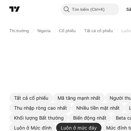
S
Tìm kiếm
/
/
/
/
Thị trường
Nigeria
Cổ phiếu
Tất cả cổ phiếu
Luôn
Tất cả cổ phiếu
Mã tăng mạnh nhất
Người thu
Thu nhập ròng cao nhất
Nhiều tiền mặt nhất
Khối lượng Bất thường
Biến động nhất
Beta c
Luôn ở Mức đỉnh
Luôn ở mức đáy
Mức đỉnh t