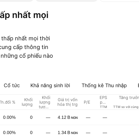
thấp nhất mọi thời
 cung cấp thông tin
h những cổ phiếu nào
Cổ tức
Khả năng sinh lời
Thống kê Thu nhập
Khối
EPS
Tăng trưở
Khối
Giá trị vốn
Th.đổi %
lượng
P/E
pha
lượng
hóa thị trg
tương
loãng
TTM
TTM so với cùng
đối
0.00%
0
—
4.12 B
—
—
NGN
0.00%
0
—
1.34 B
—
—
NGN