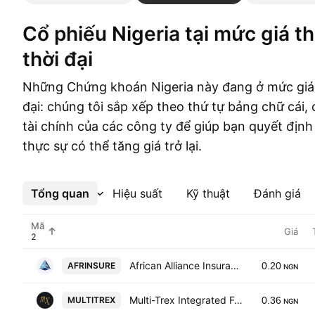
Cổ phiếu Nigeria tại mức giá thấp nhất mọi
thời đại
Những Chứng khoán Nigeria này đang ở mức giá 
đại: chúng tôi sắp xếp theo thứ tự bảng chữ cái,
tài chính của các công ty để giúp bạn quyết địn
thực sự có thể tăng giá trở lại.
Tổng quan
Xem thêm
Hiệu suất
Kỹ thuật
Đánh giá
Mã
Giá
African Alliance Insurance PLC
AFRINSURE
0.20
NGN
Multi-Trex Integrated Foods Plc
MULTITREX
0.36
NGN