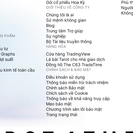
Gói cổ phiếu Hoa Kỳ
Phù t
GIỚI THIỆU VỀ CÔNG TY
Người
Không 
Chúng tôi là ai
Sứ mệnh không gian
Blog
Trung tâm Trợ giúp
ẢN PHẨM
Sự nghiệp
Bộ Tài liệu truyền thông
HÀNG HÓA
u tư
 Graphs
Cửa hàng TradingView
ợi suất
Lá bài Tarot cho nhà giao dịch
Đồng hồ The C63 TradeTime
u kinh tế toàn cầu
CHÍNH SÁCH & BẢO MẬT
Điều khoản sử dụng
Thông báo miễn trừ trách nhiệm
Chính sách Bảo mật
Chích sách về Cookie
Thông báo về khả năng truy cập
Mẹo bảo mật
Chương trình săn lỗi bảo mật
Trang trạng thái