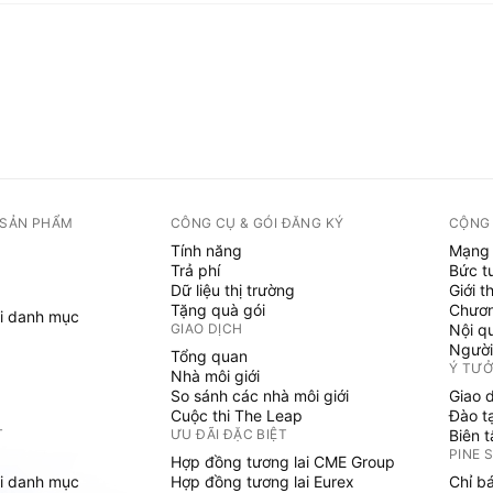
 SẢN PHẨM
CÔNG CỤ & GÓI ĐĂNG KÝ
CỘNG
Tính năng
Mạng 
Trả phí
Bức t
Dữ liệu thị trường
Giới t
Tặng quà gói
Chươn
i danh mục
GIAO DỊCH
Nội q
Người
Tổng quan
Ý TƯ
Nhà môi giới
So sánh các nhà môi giới
Giao 
Cuộc thi The Leap
Đào t
T
ƯU ĐÃI ĐẶC BIỆT
Biên 
PINE 
Hợp đồng tương lai CME Group
i danh mục
Hợp đồng tương lai Eurex
Chỉ b