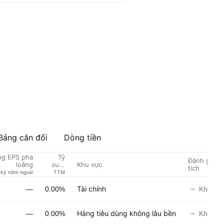
Bảng cân đối
Dòng tiền
ng EPS pha
Tỷ
Đánh giá c
Khu vực
loãng
suất
tích
cổ
 kỳ năm ngoái
TTM
tức %
Tài chính
—
0.00%
Không 
Hàng tiêu dùng không lâu bền
—
0.00%
Không 