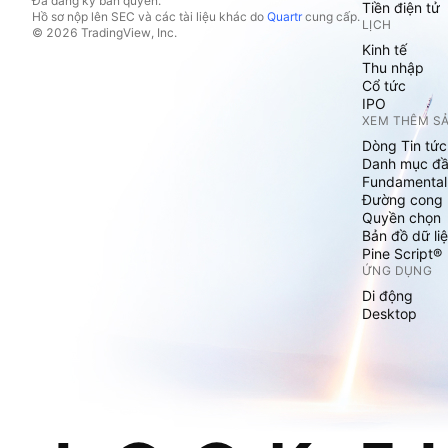
Đã đăng ký bản quyền.
Tiền điện tử
Hồ sơ nộp lên SEC và các tài liệu khác do
Quartr
cung cấp.
LỊCH
© 2026 TradingView, Inc.
Kinh tế
Thu nhập
Cổ tức
IPO
XEM THÊM S
Dòng Tin tức
Danh mục đầ
Fundamental
Đường cong l
Quyền chọn
Bản đồ dữ liệ
Pine Script®
ỨNG DỤNG
Di động
Desktop