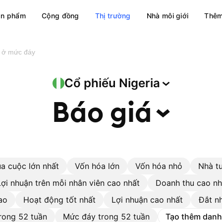
ản phẩm
Cộng đồng
Thị trường
Nhà môi giới
Thêm
 ở mức đáy
Cổ phiếu
Nigeria
Báo
giá
a cuộc lớn nhất
Vốn hóa lớn
Vốn hóa nhỏ
Nhà t
Lợi nhuận trên mỗi nhân viên cao nhất
Doanh thu cao nh
ao
Hoạt động tốt nhất
Lợi nhuận cao nhất
Đắt n
rong 52 tuần
Mức đáy trong 52 tuần
Tạo thêm danh