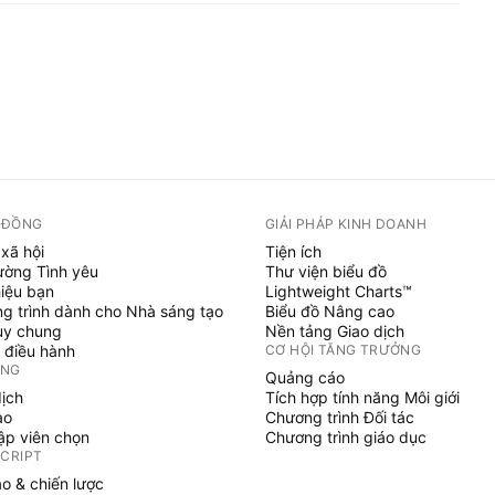
 ĐỒNG
GIẢI PHÁP KINH DOANH
xã hội
Tiện ích
ường Tình yêu
Thư viện biểu đồ
hiệu bạn
Lightweight Charts™
g trình dành cho Nhà sáng tạo
Biểu đồ Nâng cao
uy chung
Nền tảng Giao dịch
 điều hành
CƠ HỘI TĂNG TRƯỞNG
ỞNG
Quảng cáo
dịch
Tích hợp tính năng Môi giới
ạo
Chương trình Đối tác
tập viên chọn
Chương trình giáo dục
SCRIPT
áo & chiến lược