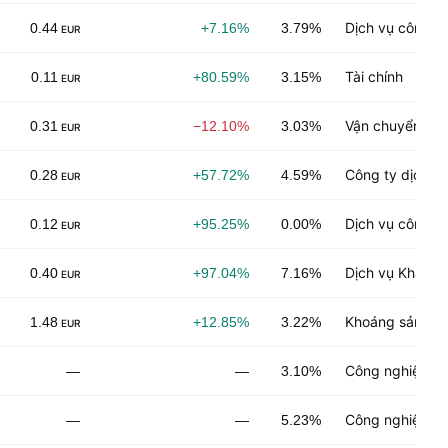
Dịch vụ công n
0.44
+7.16%
3.79%
EUR
Tài chính
0.11
+80.59%
3.15%
EUR
Vận chuyển
0.31
−12.10%
3.03%
EUR
Công ty dịch v
0.28
+57.72%
4.59%
EUR
Dịch vụ công n
0.12
+95.25%
0.00%
EUR
Dịch vụ Khách 
0.40
+97.04%
7.16%
EUR
Khoáng sản nă
1.48
+12.85%
3.22%
EUR
Công nghiệp ch
—
—
3.10%
Công nghiệp ch
—
—
5.23%