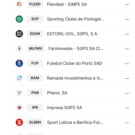
Flexdeal - SIMFE SA
FLEXD
—
Sporting Clube de Portugal Futebol SAD
SCP
—
ESTORIL-SOL, SGPS, S.A.
ESON
—
Farminveste - SGPS SA Class B
MLFMV
—
Futebol Clube do Porto SAD
FCP
—
Ramada Investimentos e Industria,S.A.
RAM
—
Pharol, SA
PHR
—
Impresa SGPS SA
IPR
—
Sport Lisboa e Benfica-Futebol SA
SLBEN
—