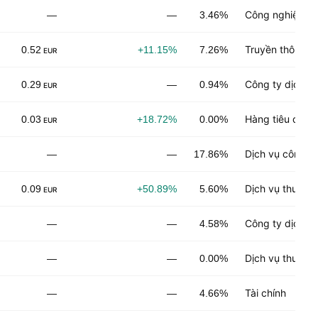
Công nghiệp ch
—
—
3.46%
Truyền thông
0.52
+11.15%
7.26%
EUR
Công ty dịch v
0.29
—
0.94%
EUR
Hàng tiêu dùng
0.03
+18.72%
0.00%
EUR
Dịch vụ công n
—
—
17.86%
Dịch vụ thương
0.09
+50.89%
5.60%
EUR
Công ty dịch v
—
—
4.58%
Dịch vụ thương
—
—
0.00%
Tài chính
—
—
4.66%