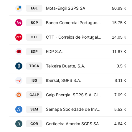
Mota-Engil SGPS SA
EGL
50.99 K
Banco Comercial Portugues S.A.
BCP
15.75 K
CTT - Correios de Portugal SA
CTT
14.05 K
EDP S.A.
EDP
11.87 K
Teixeira Duarte, S.A.
TDSA
9.5 K
Ibersol, SGPS S.A.
IBS
8.11 K
Galp Energia, SGPS S.A. Class B
GALP
7.09 K
Semapa Sociedade de Investimento e Gestao SGPS SA
SEM
5.52 K
Corticeira Amorim SGPS SA
COR
4.64 K