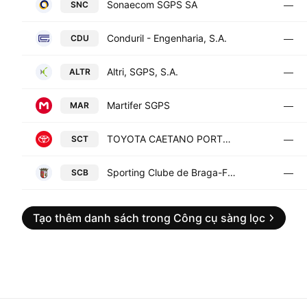
Sonaecom SGPS SA
SNC
—
Conduril - Engenharia, S.A.
CDU
—
Altri, SGPS, S.A.
ALTR
—
Martifer SGPS
MAR
—
TOYOTA CAETANO PORTUGAL
SCT
—
Sporting Clube de Braga-Futebol Sad
SCB
—
Tạo thêm danh sách trong Công cụ sàng lọc