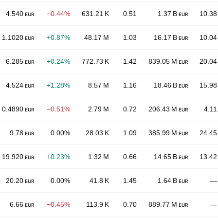
4.540
−0.44%
631.21 K
0.51
1.37 B
10.38
EUR
EUR
1.1020
+0.87%
48.17 M
1.03
16.17 B
10.04
EUR
EUR
6.285
+0.24%
772.73 K
1.42
839.05 M
20.04
EUR
EUR
4.524
+1.28%
8.57 M
1.16
18.46 B
15.98
EUR
EUR
0.4890
−0.51%
2.79 M
0.72
206.43 M
4.11
EUR
EUR
9.78
0.00%
28.03 K
1.09
385.99 M
24.45
EUR
EUR
19.920
+0.23%
1.32 M
0.66
14.65 B
13.42
EUR
EUR
20.20
0.00%
41.8 K
1.45
1.64 B
—
EUR
EUR
6.66
−0.45%
113.9 K
0.70
889.77 M
—
EUR
EUR