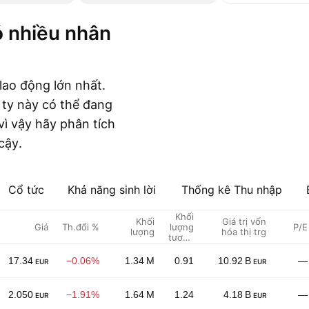
lao động lớn nhất.
 ty này có thể đang
 vì vậy hãy phân tích
cậy.
Cổ tức
Khả năng sinh lời
Thống kê Thu nhập
Khối
Khối
Giá trị vốn
Giá
Th.đổi %
lượng
P/E
lượng
hóa thị trg
tương
đối
17.34
−0.06%
1.34 M
0.91
10.92 B
—
EUR
EUR
2.050
−1.91%
1.64 M
1.24
4.18 B
—
EUR
EUR