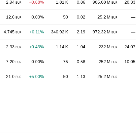
2.94
−0.68%
1.81 K
0.86
905.08 M
20.33
EUR
EUR
12.6
0.00%
50
0.02
25.2 M
—
EUR
EUR
4.745
+0.11%
340.92 K
2.19
972.32 M
—
EUR
EUR
2.33
+0.43%
1.14 K
1.04
232 M
24.07
EUR
EUR
7.20
0.00%
75
0.56
252 M
10.05
EUR
EUR
21.0
+5.00%
50
1.13
25.2 M
—
EUR
EUR