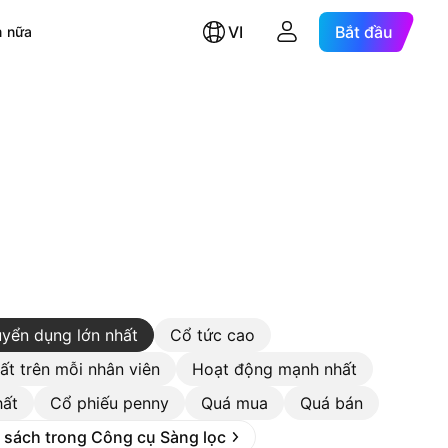
VI
Bắt đầu
 nữa
uyển dụng lớn nhất
Cổ tức cao
ất trên mỗi nhân viên
Hoạt động mạnh nhất
hất
Cổ phiếu penny
Quá mua
Quá bán
 sách trong Công cụ Sàng lọc