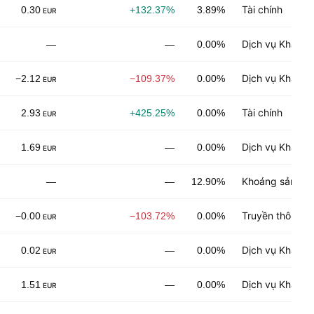
Tài chính
0.30
+132.37%
3.89%
EUR
Dịch vụ Khách 
—
—
0.00%
Dịch vụ Khách 
−2.12
−109.37%
0.00%
EUR
Tài chính
2.93
+425.25%
0.00%
EUR
Dịch vụ Khách 
1.69
—
0.00%
EUR
Khoáng sản phi
—
—
12.90%
Truyền thông
−0.00
−103.72%
0.00%
EUR
Dịch vụ Khách 
0.02
—
0.00%
EUR
Dịch vụ Khách 
1.51
—
0.00%
EUR