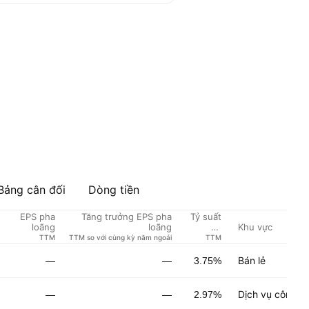
Bảng cân đối
Dòng tiền
EPS pha
Tăng trưởng EPS pha
Tỷ suất
Khu vực
loãng
loãng
cổ
tức %
TTM
TTM so với cùng kỳ năm ngoái
TTM
Bán lẻ
—
—
3.75%
Dịch vụ công n
—
—
2.97%