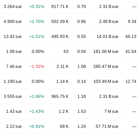
3.264
+0.31%
817.71 K
0.70
2.31 B
—
EUR
EUR
4.900
+1.70%
502.49 K
0.86
2.48 B
9.34
EUR
EUR
13.42
+1.51%
495.93 K
0.55
14.01 B
46.13
EUR
EUR
1.08
0.00%
63
0.04
181.06 M
41.54
EUR
EUR
7.46
−1.32%
2.11 K
1.08
285.47 M
—
EUR
EUR
1.190
0.00%
1.14 K
0.14
103.49 M
12.74
EUR
EUR
3.555
+1.86%
965.75 K
1.18
2.31 B
—
EUR
EUR
1.42
+1.43%
1.2 K
1.53
7 M
—
EUR
EUR
2.22
+0.91%
68 K
1.24
57.71 M
—
EUR
EUR