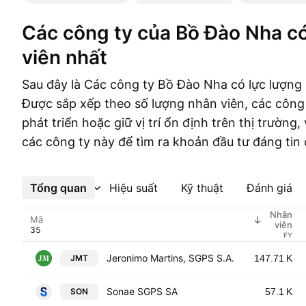
Các công ty của Bồ Đào Nha có nhiều nhân
viên nhất
Sau đây là Các công ty Bồ Đào Nha có lực lượng 
Được sắp xếp theo số lượng nhân viên, các công
phát triển hoặc giữ vị trí ổn định trên thị trường,
các công ty này để tìm ra khoản đầu tư đáng tin 
Tổng quan
Xem thêm
Hiệu suất
Kỹ thuật
Đánh giá
Nhân
Mã
viên
FY
Jeronimo Martins, SGPS S.A.
JMT
147.71 K
Sonae SGPS SA
SON
57.1 K