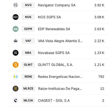
Navigator Company SA
NVG
3.92 K
NOS SGPS SA
NOS
3.08 K
EDP Renewables SA
EDPR
2.63 K
VAA Vista Alegre Atlantis SGPS SA
VAF
2.22 K
Novabase SGPS SA
NBA
1.23 K
GLINTT GLOBAL, S.A.
GLINT
1.21 K
Redes Energeticas Nacionais SA
RENE
792
Raize-Instituicao De Pagamentos SA
MLRZE
12
CIAGEST - SIGI, S.A
MLCIA
2