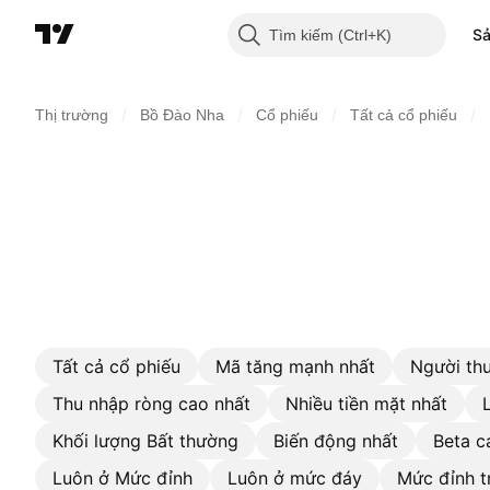
S
Tìm kiếm
/
/
/
/
Thị trường
Bồ Đào Nha
Cổ phiếu
Tất cả cổ phiếu
Tất cả cổ phiếu
Mã tăng mạnh nhất
Người thu
Thu nhập ròng cao nhất
Nhiều tiền mặt nhất
Khối lượng Bất thường
Biến động nhất
Beta c
Luôn ở Mức đỉnh
Luôn ở mức đáy
Mức đỉnh t