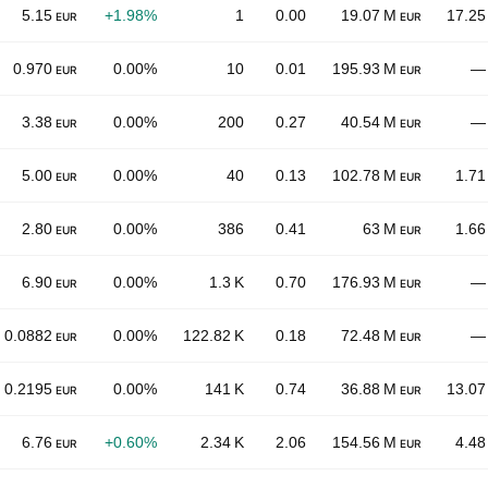
5.15
+1.98%
1
0.00
19.07 M
17.25
EUR
EUR
0.970
0.00%
10
0.01
195.93 M
—
EUR
EUR
3.38
0.00%
200
0.27
40.54 M
—
EUR
EUR
5.00
0.00%
40
0.13
102.78 M
1.71
EUR
EUR
2.80
0.00%
386
0.41
63 M
1.66
EUR
EUR
6.90
0.00%
1.3 K
0.70
176.93 M
—
EUR
EUR
0.0882
0.00%
122.82 K
0.18
72.48 M
—
EUR
EUR
0.2195
0.00%
141 K
0.74
36.88 M
13.07
EUR
EUR
6.76
+0.60%
2.34 K
2.06
154.56 M
4.48
EUR
EUR