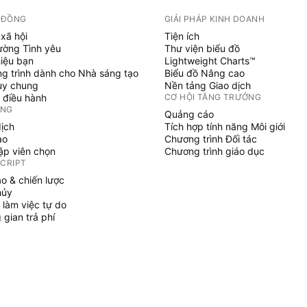
 ĐỒNG
GIẢI PHÁP KINH DOANH
xã hội
Tiện ích
ường Tình yêu
Thư viện biểu đồ
hiệu bạn
Lightweight Charts™
g trình dành cho Nhà sáng tạo
Biểu đồ Nâng cao
uy chung
Nền tảng Giao dịch
 điều hành
CƠ HỘI TĂNG TRƯỞNG
ỞNG
Quảng cáo
dịch
Tích hợp tính năng Môi giới
ạo
Chương trình Đối tác
tập viên chọn
Chương trình giáo dục
SCRIPT
áo & chiến lược
hủy
 làm việc tự do
gian trả phí