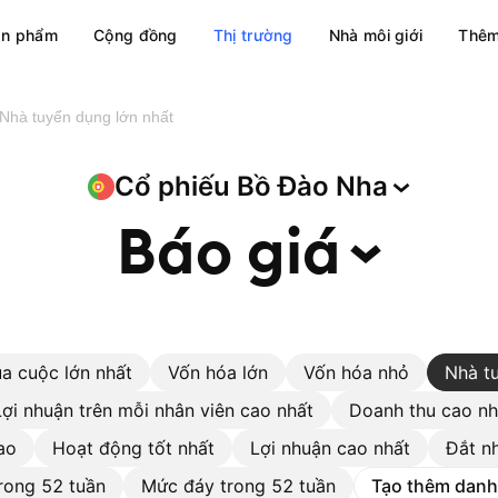
ản phẩm
Cộng đồng
Thị trường
Nhà môi giới
Thêm
Nhà tuyển dụng lớn nhất
Cổ phiếu Bồ Đào
Nha
Báo
giá
a cuộc lớn nhất
Vốn hóa lớn
Vốn hóa nhỏ
Nhà t
Lợi nhuận trên mỗi nhân viên cao nhất
Doanh thu cao nh
ao
Hoạt động tốt nhất
Lợi nhuận cao nhất
Đắt n
rong 52 tuần
Mức đáy trong 52 tuần
Tạo thêm danh