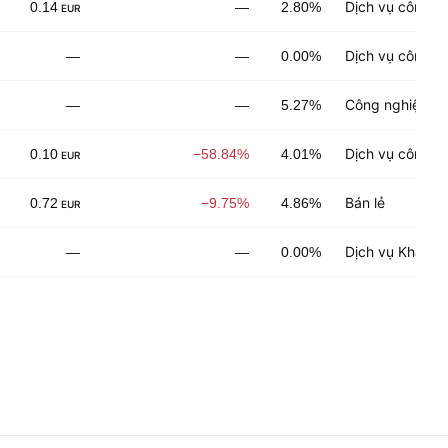
Dịch vụ công n
0.14
—
2.80%
EUR
Dịch vụ công n
—
—
0.00%
Công nghiệp ch
—
—
5.27%
Dịch vụ công n
0.10
−58.84%
4.01%
EUR
Bán lẻ
0.72
−9.75%
4.86%
EUR
Dịch vụ Khách 
—
—
0.00%