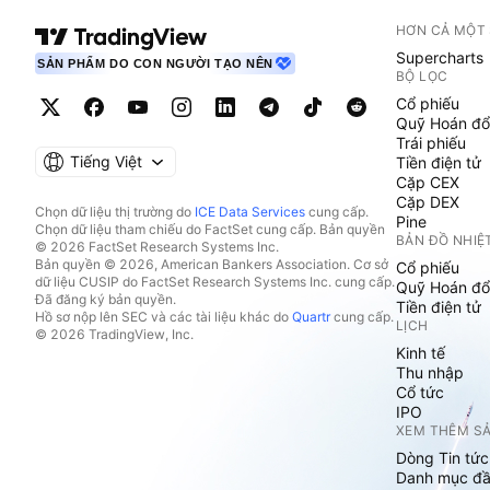
HƠN CẢ MỘT
Supercharts
SẢN PHẨM DO CON NGƯỜI TẠO NÊN
BỘ LỌC
Cổ phiếu
Quỹ Hoán đổ
Trái phiếu
Tiếng Việt
Tiền điện tử
Cặp CEX
Cặp DEX
Chọn dữ liệu thị trường do
ICE Data Services
cung cấp.
Pine
Chọn dữ liệu tham chiếu do FactSet cung cấp. Bản quyền
BẢN ĐỒ NHIỆ
© 2026 FactSet Research Systems Inc.
Bản quyền © 2026, American Bankers Association. Cơ sở
Cổ phiếu
dữ liệu CUSIP do FactSet Research Systems Inc. cung cấp.
Quỹ Hoán đổ
Đã đăng ký bản quyền.
Tiền điện tử
Hồ sơ nộp lên SEC và các tài liệu khác do
Quartr
cung cấp.
LỊCH
© 2026 TradingView, Inc.
Kinh tế
Thu nhập
Cổ tức
IPO
XEM THÊM S
Dòng Tin tức
Danh mục đầ