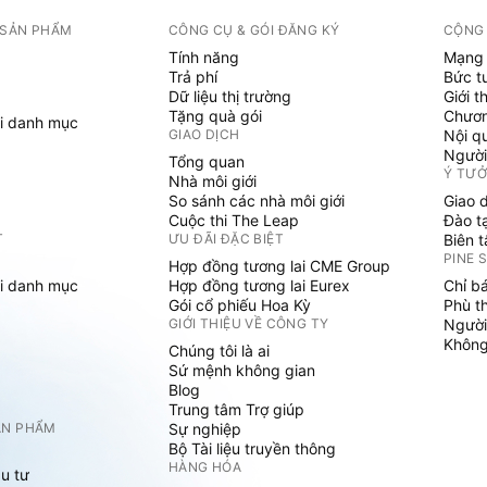
 SẢN PHẨM
CÔNG CỤ & GÓI ĐĂNG KÝ
CỘNG
Tính năng
Mạng 
Trả phí
Bức t
Dữ liệu thị trường
Giới t
Tặng quà gói
Chươn
i danh mục
GIAO DỊCH
Nội q
Người
Tổng quan
Ý TƯ
Nhà môi giới
So sánh các nhà môi giới
Giao 
Cuộc thi The Leap
Đào t
T
ƯU ĐÃI ĐẶC BIỆT
Biên 
PINE 
Hợp đồng tương lai CME Group
i danh mục
Hợp đồng tương lai Eurex
Chỉ b
Gói cổ phiếu Hoa Kỳ
Phù t
GIỚI THIỆU VỀ CÔNG TY
Người
Không 
Chúng tôi là ai
Sứ mệnh không gian
Blog
Trung tâm Trợ giúp
ẢN PHẨM
Sự nghiệp
Bộ Tài liệu truyền thông
HÀNG HÓA
u tư