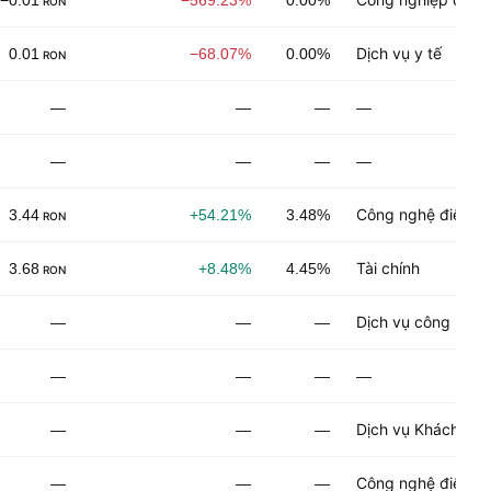
−0.01
−569.23%
0.00%
RON
Dịch vụ y tế
0.01
−68.07%
0.00%
RON
—
—
—
—
—
—
—
—
Công nghệ điện tử
3.44
+54.21%
3.48%
RON
Tài chính
3.68
+8.48%
4.45%
RON
Dịch vụ công nghệ
—
—
—
—
—
—
—
Dịch vụ Khách hà
—
—
—
Công nghệ điện tử
—
—
—