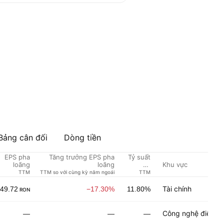
Bảng cân đối
Dòng tiền
EPS pha
Tăng trưởng EPS pha
Tỷ suất
Khu vực
loãng
loãng
cổ
tức %
TTM
TTM so với cùng kỳ năm ngoái
TTM
Tài chính
49.72
−17.30%
11.80%
RON
Công nghệ điện tử
—
—
—