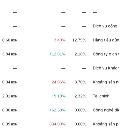
—
—
—
—
Dịch vụ công nghi
—
—
—
Hàng tiêu dùng kh
0.60
−3.40%
12.79%
RON
Công ty dịch vụ c
3.84
+12.01%
2.18%
RON
Dịch vụ Khách hà
—
—
—
Khoáng sản năng 
0.04
−24.06%
3.70%
RON
Tài chính
2.91
+9.19%
2.32%
RON
Công nghệ điện tử
0.00
+62.50%
0.00%
RON
Khoáng sản phi nă
−0.09
−834.00%
0.00%
RON