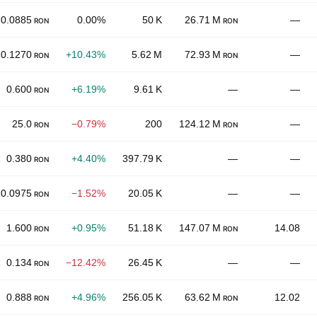
0.0885
0.00%
50 K
26.71 M
—
RON
RON
0.1270
+10.43%
5.62 M
72.93 M
—
RON
RON
0.600
+6.19%
9.61 K
—
—
RON
25.0
−0.79%
200
124.12 M
—
RON
RON
0.380
+4.40%
397.79 K
—
—
RON
0.0975
−1.52%
20.05 K
—
—
RON
1.600
+0.95%
51.18 K
147.07 M
14.08
RON
RON
0.134
−12.42%
26.45 K
—
—
RON
0.888
+4.96%
256.05 K
63.62 M
12.02
RON
RON