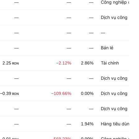
Công nghiệp chế b
—
—
—
Dịch vụ công nghi
—
—
—
—
—
—
—
Bán lẻ
—
—
—
Tài chính
2.25
−2.12%
2.86%
RON
Dịch vụ công nghệ
—
—
—
Dịch vụ công nghi
−0.39
−109.66%
0.00%
RON
Dịch vụ công nghệ
—
—
—
Hàng tiêu dùng kh
—
—
1.94%
Công nghiệp chế t