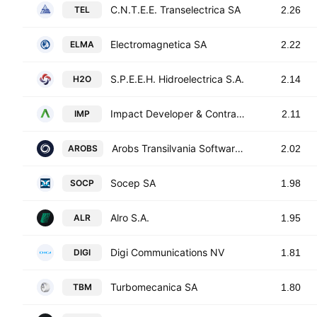
C.N.T.E.E. Transelectrica SA
TEL
2.26
Electromagnetica SA
ELMA
2.22
S.P.E.E.H. Hidroelectrica S.A.
H2O
2.14
Impact Developer & Contractor SA
IMP
2.11
Arobs Transilvania Software S.A.
AROBS
2.02
Socep SA
SOCP
1.98
Alro S.A.
ALR
1.95
Digi Communications NV
DIGI
1.81
Turbomecanica SA
TBM
1.80