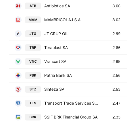
Antibiotice SA
ATB
3.06
MAMBRICOLAJ S.A.
MAM
3.02
JT GRUP OIL
JTG
2.99
Teraplast SA
TRP
2.86
Vrancart SA
VNC
2.65
Patria Bank SA
PBK
2.56
Sinteza SA
STZ
2.53
Transport Trade Services S.A.
TTS
2.47
SSIF BRK Financial Group SA
BRK
2.33