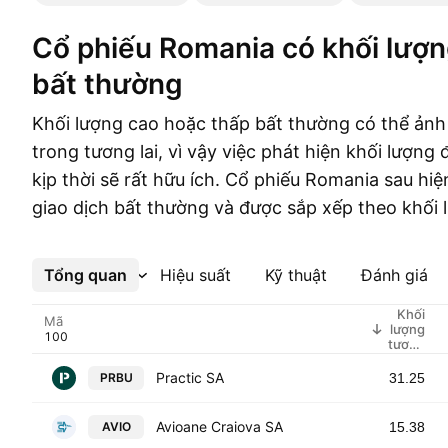
Cổ phiếu Romania có khối lượng giao dịch
bất thường
Khối lượng cao hoặc thấp bất thường có thể ảnh
trong tương lai, vì vậy việc phát hiện khối lượng
kịp thời sẽ rất hữu ích. Cổ phiếu Romania sau hiệ
giao dịch bất thường và được sắp xếp theo khối 
Tổng quan
Xem thêm
Hiệu suất
Kỹ thuật
Đánh giá
Khối
Mã
lượng
tương
đối
Practic SA
PRBU
31.25
Avioane Craiova SA
AVIO
15.38