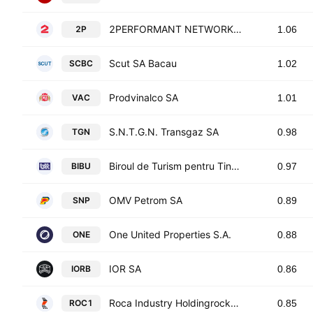
2PERFORMANT NETWORK S.A.
2P
1.06
Scut SA Bacau
SCBC
1.02
Prodvinalco SA
VAC
1.01
S.N.T.G.N. Transgaz SA
TGN
0.98
Biroul de Turism pentru Tineret SA
BIBU
0.97
OMV Petrom SA
SNP
0.89
One United Properties S.A.
ONE
0.88
IOR SA
IORB
0.86
Roca Industry Holdingrock1 SA
ROC1
0.85