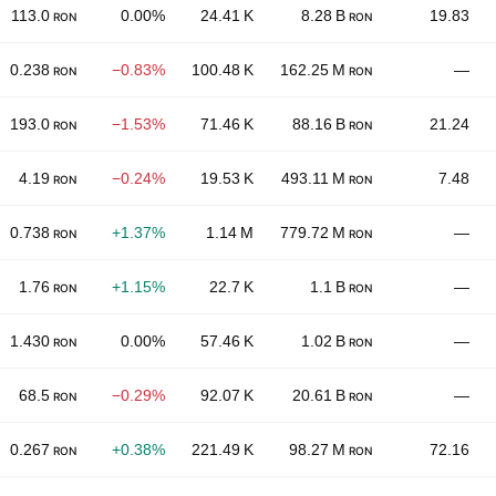
113.0
0.00%
24.41 K
8.28 B
19.83
RON
RON
0.238
−0.83%
100.48 K
162.25 M
—
RON
RON
193.0
−1.53%
71.46 K
88.16 B
21.24
RON
RON
4.19
−0.24%
19.53 K
493.11 M
7.48
RON
RON
0.738
+1.37%
1.14 M
779.72 M
—
RON
RON
1.76
+1.15%
22.7 K
1.1 B
—
RON
RON
1.430
0.00%
57.46 K
1.02 B
—
RON
RON
68.5
−0.29%
92.07 K
20.61 B
—
RON
RON
0.267
+0.38%
221.49 K
98.27 M
72.16
RON
RON