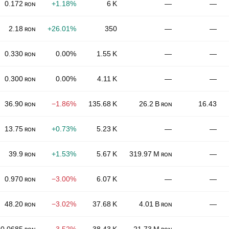
0.172
+1.18%
6 K
—
—
RON
2.18
+26.01%
350
—
—
RON
0.330
0.00%
1.55 K
—
—
RON
0.300
0.00%
4.11 K
—
—
RON
36.90
−1.86%
135.68 K
26.2 B
16.43
RON
RON
13.75
+0.73%
5.23 K
—
—
RON
39.9
+1.53%
5.67 K
319.97 M
—
RON
RON
0.970
−3.00%
6.07 K
—
—
RON
48.20
−3.02%
37.68 K
4.01 B
—
RON
RON