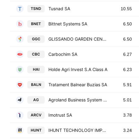
Tusnad SA
TSND
10.55
Bittnet Systems SA
BNET
6.50
GLISSANDO GARDEN CENTER
GGC
6.50
Carbochim SA
CBC
6.27
Holde Agri Invest S.A Class A
HAI
6.23
Tratament Balnear Buzias SA
BALN
5.91
Agroland Business System SA
AG
5.01
Imotrust SA
ARCV
3.78
IHUNT TECHNOLOGY IMPORT-EXPORT S.A.
HUNT
3.24