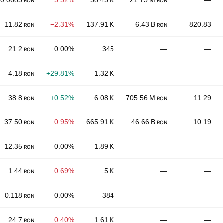
0.0685
−3.52%
38.43 K
21.73 M
—
RON
RON
11.82
−2.31%
137.91 K
6.43 B
820.83
RON
RON
21.2
0.00%
345
—
—
RON
4.18
+29.81%
1.32 K
—
—
RON
38.8
+0.52%
6.08 K
705.56 M
11.29
RON
RON
37.50
−0.95%
665.91 K
46.66 B
10.19
RON
RON
12.35
0.00%
1.89 K
—
—
RON
1.44
−0.69%
5 K
—
—
RON
0.118
0.00%
384
—
—
RON
24.7
−0.40%
1.61 K
—
—
RON