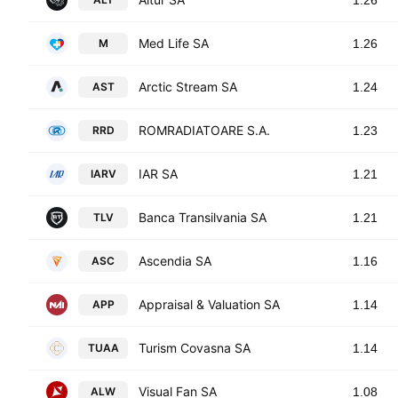
1.26
Med Life SA
M
1.26
Arctic Stream SA
AST
1.24
ROMRADIATOARE S.A.
RRD
1.23
IAR SA
IARV
1.21
Banca Transilvania SA
TLV
1.21
Ascendia SA
ASC
1.16
Appraisal & Valuation SA
APP
1.14
Turism Covasna SA
TUAA
1.14
Visual Fan SA
ALW
1.08