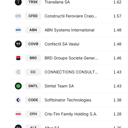
Transilana SA
TRSK
1.62
Constructii Feroviare Craiova SA Craiova
CFED
1.57
ABN Systems International
ABN
1.48
Confectii SA Vaslui
COVB
1.48
BRD Groupe Societe Generale SA (Romania)
BRD
1.46
CONNECTIONS CONSULT S.A.
CC
1.43
Simtel Team SA
SMTL
1.43
Softbinator Technologies
CODE
1.38
Cris-Tim Family Holding S.A.
CFH
1.28
Altur SA
ALT