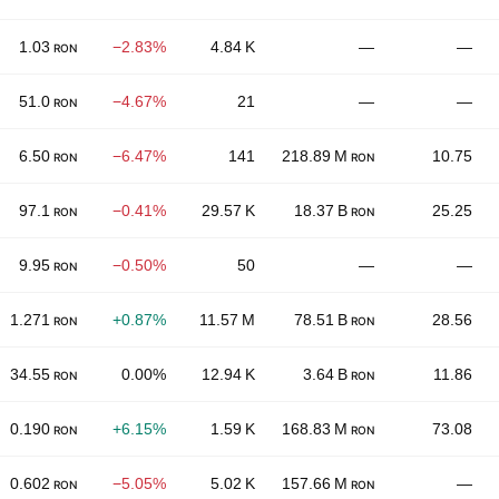
1.03
−2.83%
4.84 K
—
—
RON
51.0
−4.67%
21
—
—
RON
6.50
−6.47%
141
218.89 M
10.75
RON
RON
97.1
−0.41%
29.57 K
18.37 B
25.25
RON
RON
9.95
−0.50%
50
—
—
RON
1.271
+0.87%
11.57 M
78.51 B
28.56
RON
RON
34.55
0.00%
12.94 K
3.64 B
11.86
RON
RON
0.190
+6.15%
1.59 K
168.83 M
73.08
RON
RON
0.602
−5.05%
5.02 K
157.66 M
—
RON
RON