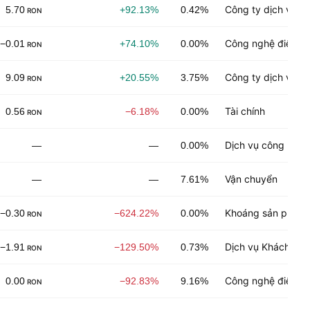
Công ty dịch vụ c
5.70
+92.13%
0.42%
RON
Công nghệ điện tử
−0.01
+74.10%
0.00%
RON
Công ty dịch vụ c
9.09
+20.55%
3.75%
RON
Tài chính
0.56
−6.18%
0.00%
RON
Dịch vụ công nghệ
—
—
0.00%
Vận chuyển
—
—
7.61%
Khoáng sản phi nă
−0.30
−624.22%
0.00%
RON
Dịch vụ Khách hà
−1.91
−129.50%
0.73%
RON
Công nghệ điện tử
0.00
−92.83%
9.16%
RON