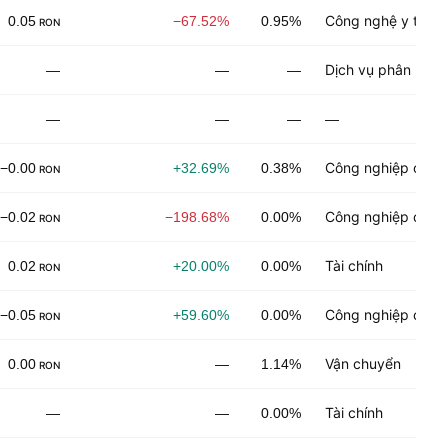
Công nghệ y tế
0.05
−67.52%
0.95%
RON
Dịch vụ phân phối
—
—
—
—
—
—
—
Công nghiệp chế t
−0.00
+32.69%
0.38%
RON
Công nghiệp chế b
−0.02
−198.68%
0.00%
RON
Tài chính
0.02
+20.00%
0.00%
RON
Công nghiệp chế b
−0.05
+59.60%
0.00%
RON
Vận chuyển
0.00
—
1.14%
RON
Tài chính
—
—
0.00%