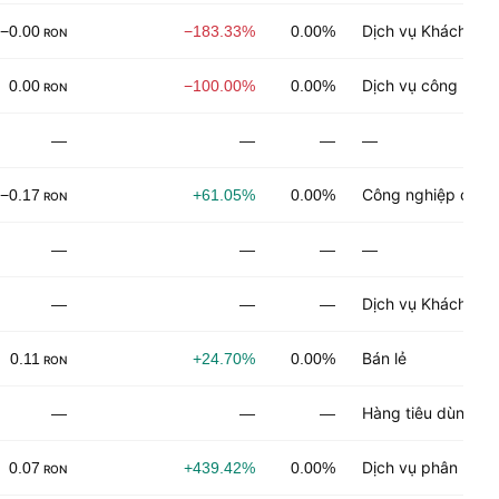
Dịch vụ Khách hà
−0.00
−183.33%
0.00%
RON
Dịch vụ công nghệ
0.00
−100.00%
0.00%
RON
—
—
—
—
Công nghiệp chế t
−0.17
+61.05%
0.00%
RON
—
—
—
—
Dịch vụ Khách hà
—
—
—
Bán lẻ
0.11
+24.70%
0.00%
RON
Hàng tiêu dùng lâ
—
—
—
Dịch vụ phân phối
0.07
+439.42%
0.00%
RON