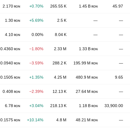
2.170
+0.70%
265.55 K
1.45 B
45.97
RON
RON
1.30
+5.69%
2.5 K
—
—
RON
4.10
0.00%
8.04 K
—
—
RON
0.4360
−1.80%
2.33 M
1.33 B
—
RON
RON
0.0940
−3.59%
288.2 K
195.99 M
—
RON
RON
0.1505
+1.35%
4.25 M
480.9 M
9.65
RON
RON
0.408
−2.39%
12.13 K
27.64 M
—
RON
RON
6.78
+3.04%
218.13 K
1.18 B
33,900.00
RON
RON
0.1575
+10.14%
4.8 M
48.21 M
—
RON
RON