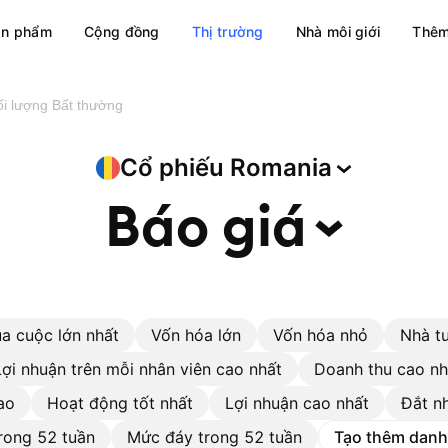
ản phẩm
Cộng đồng
Thị trường
Nhà môi giới
Thêm
i lượng Bất thường
Cổ phiếu
Romania
Báo
giá
a cuộc lớn nhất
Vốn hóa lớn
Vốn hóa nhỏ
Nhà t
Lợi nhuận trên mỗi nhân viên cao nhất
Doanh thu cao nh
ao
Hoạt động tốt nhất
Lợi nhuận cao nhất
Đắt n
rong 52 tuần
Mức đáy trong 52 tuần
Tạo thêm danh