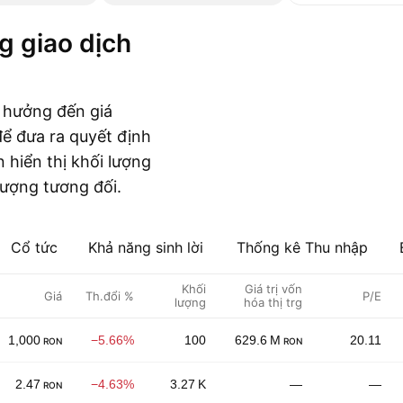
 hưởng đến giá
 để đưa ra quyết định
n hiển thị khối lượng
lượng tương đối.
Cổ tức
Khả năng sinh lời
Thống kê Thu nhập
Khối
Giá trị vốn
Giá
Th.đổi %
P/E
lượng
hóa thị trg
1,000
−5.66%
100
629.6 M
20.11
RON
RON
2.47
−4.63%
3.27 K
—
—
RON