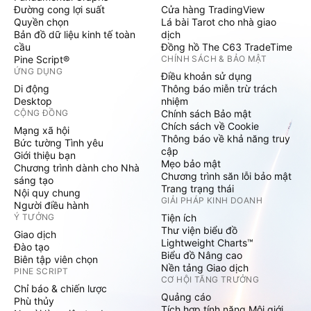
Đường cong lợi suất
Cửa hàng TradingView
Quyền chọn
Lá bài Tarot cho nhà giao
Bản đồ dữ liệu kinh tế toàn
dịch
cầu
Đồng hồ The C63 TradeTime
Pine Script®
CHÍNH SÁCH & BẢO MẬT
ỨNG DỤNG
Điều khoản sử dụng
Di động
Thông báo miễn trừ trách
Desktop
nhiệm
CỘNG ĐỒNG
Chính sách Bảo mật
Chích sách về Cookie
Mạng xã hội
Thông báo về khả năng truy
Bức tường Tình yêu
cập
Giới thiệu bạn
Mẹo bảo mật
Chương trình dành cho Nhà
Chương trình săn lỗi bảo mật
sáng tạo
Trang trạng thái
Nội quy chung
GIẢI PHÁP KINH DOANH
Người điều hành
Ý TƯỞNG
Tiện ích
Thư viện biểu đồ
Giao dịch
Lightweight Charts™
Đào tạo
Biểu đồ Nâng cao
Biên tập viên chọn
Nền tảng Giao dịch
PINE SCRIPT
CƠ HỘI TĂNG TRƯỞNG
Chỉ báo & chiến lược
Quảng cáo
Phù thủy
Tích hợp tính năng Môi giới