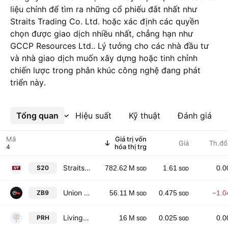
liệu chính để tìm ra những cổ phiếu đắt nhất như
Straits Trading Co. Ltd. hoặc xác định các quyền
chọn được giao dịch nhiều nhất, chẳng hạn như
GCCP Resources Ltd.. Lý tưởng cho các nhà đầu tư
và nhà giao dịch muốn xây dựng hoặc tinh chỉnh
chiến lược trong phân khúc công nghệ đang phát
triển này.
Tổng quan
Xem thêm
Hiệu suất
Kỹ thuật
Đánh giá
Mã
Giá trị vốn
Giá
Th.đổ
hóa thị trg
Straits Trading Co. Ltd.
S20
782.62 M
1.61
0.
SGD
SGD
Union Steel Holdings Limited
ZB9
56.11 M
0.475
−1.
SGD
SGD
Livingstone Health Holdings Limited
PRH
16 M
0.025
0.
SGD
SGD