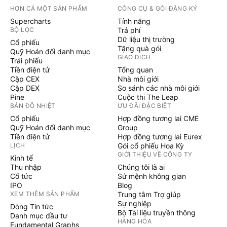
HƠN CẢ MỘT SẢN PHẨM
CÔNG CỤ & GÓI ĐĂNG KÝ
Supercharts
Tính năng
BỘ LỌC
Trả phí
Dữ liệu thị trường
Cổ phiếu
Tặng quà gói
Quỹ Hoán đổi danh mục
GIAO DỊCH
Trái phiếu
Tiền điện tử
Tổng quan
Cặp CEX
Nhà môi giới
Cặp DEX
So sánh các nhà môi giới
Pine
Cuộc thi The Leap
BẢN ĐỒ NHIỆT
ƯU ĐÃI ĐẶC BIỆT
Cổ phiếu
Hợp đồng tương lai CME
Quỹ Hoán đổi danh mục
Group
Tiền điện tử
Hợp đồng tương lai Eurex
LỊCH
Gói cổ phiếu Hoa Kỳ
GIỚI THIỆU VỀ CÔNG TY
Kinh tế
Thu nhập
Chúng tôi là ai
Cổ tức
Sứ mệnh không gian
IPO
Blog
XEM THÊM SẢN PHẨM
Trung tâm Trợ giúp
Sự nghiệp
Dòng Tin tức
Bộ Tài liệu truyền thông
Danh mục đầu tư
HÀNG HÓA
Fundamental Graphs