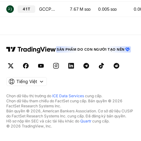
GCCP Resources Ltd.
41T
7.67 M
0.005
0.
SGD
SGD
SẢN PHẨM DO CON NGƯỜI TẠO NÊN
Tiếng Việt
Chọn dữ liệu thị trường do
ICE Data Services
cung cấp.
Chọn dữ liệu tham chiếu do FactSet cung cấp. Bản quyền © 2026
FactSet Research Systems Inc.
Bản quyền © 2026, American Bankers Association. Cơ sở dữ liệu CUSIP
do FactSet Research Systems Inc. cung cấp. Đã đăng ký bản quyền.
Hồ sơ nộp lên SEC và các tài liệu khác do
Quartr
cung cấp.
© 2026 TradingView, Inc.