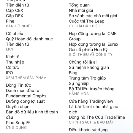
Tiền điện tử
Tổng quan
Cặp CEX
Nhà môi giới
Cặp DEX
So sánh các nhà môi giới
Pine
Cuộc thi The Leap
BẢN ĐỒ NHIỆT
ƯU ĐÃI ĐẶC BIỆT
Cổ phiếu
Hợp đồng tương lai CME
Quỹ Hoán đổi danh mục
Group
Tiền điện tử
Hợp đồng tương lai Eurex
LỊCH
Gói cổ phiếu Hoa Kỳ
GIỚI THIỆU VỀ CÔNG TY
Kinh tế
Thu nhập
Chúng tôi là ai
Cổ tức
Sứ mệnh không gian
IPO
Blog
XEM THÊM SẢN PHẨM
Trung tâm Trợ giúp
Sự nghiệp
Dòng Tin tức
Bộ Tài liệu truyền thông
Danh mục đầu tư
HÀNG HÓA
Fundamental Graphs
Đường cong lợi suất
Cửa hàng TradingView
Quyền chọn
Lá bài Tarot cho nhà giao
Bản đồ dữ liệu kinh tế toàn
dịch
cầu
Đồng hồ The C63 TradeTime
Pine Script®
CHÍNH SÁCH & BẢO MẬT
ỨNG DỤNG
Điều khoản sử dụng