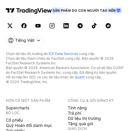
SẢN PHẨM DO CON NGƯỜI TẠO NÊN
Tiếng Việt
Chọn dữ liệu thị trường do
ICE Data Services
cung cấp.
Chọn dữ liệu tham chiếu do FactSet cung cấp. Bản quyền © 2026
FactSet Research Systems Inc.
Bản quyền © 2026, American Bankers Association. Cơ sở dữ liệu CUSIP
do FactSet Research Systems Inc. cung cấp. Đã đăng ký bản quyền.
Hồ sơ nộp lên SEC và các tài liệu khác do
Quartr
cung cấp.
© 2026 TradingView, Inc.
HƠN CẢ MỘT SẢN PHẨM
CÔNG CỤ & GÓI ĐĂNG KÝ
Supercharts
Tính năng
BỘ LỌC
Trả phí
Dữ liệu thị trường
Cổ phiếu
Tặng quà gói
Quỹ Hoán đổi danh mục
GIAO DỊCH
Trái phiếu