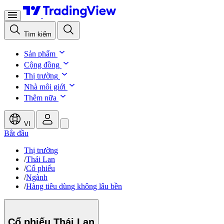
Tìm kiếm
Sản phẩm
Cộng đồng
Thị trường
Nhà môi giới
Thêm nữa
VI
Bắt đầu
Thị trường
/
Thái Lan
/
Cổ phiếu
/
Ngành
/
Hàng tiêu dùng không lâu bền
Cổ phiếu Thái
Lan