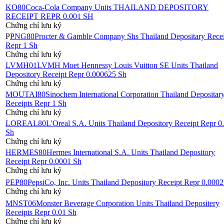
KO80
Coca-Cola Company Units THAILAND DEPOSITORY
RECEIPT REPR 0.001 SH
Chứng chỉ lưu ký
P
PNG80
Procter & Gamble Company Shs Thailand Depositary Recei
Repr 1 Sh
Chứng chỉ lưu ký
LVMH01
LVMH Moet Hennessy Louis Vuitton SE Units Thailand
Depository Receipt Repr 0.000625 Sh
Chứng chỉ lưu ký
MOUTAI80
Sinochem International Corporation Thailand Depositar
Receipts Repr 1 Sh
Chứng chỉ lưu ký
LOREAL80
L'Oreal S.A. Units Thailand Depository Receipt Repr 0
Sh
Chứng chỉ lưu ký
HERMES80
Hermes International S.A. Units Thailand Depository
Receipt Repr 0.0001 Sh
Chứng chỉ lưu ký
PEP80
PepsiCo, Inc. Units Thailand Depository Receipt Repr 0.000
Chứng chỉ lưu ký
MNST06
Monster Beverage Corporation Units Thailand Depositery
Receipts Repr 0.01 Sh
Chứng chỉ lưu ký