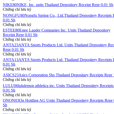
NIKE80
NIKE, Inc. units Thailand Depository Receipt Repr 0.01 Sh
Chứng chỉ lưu ký
NONGFU80
Nongfu Spring Co., Ltd.Thailand Depositery Receipts 
0.01 Sh
Chứng chỉ lưu ký
ESTEE80
Estee Lauder Companies Inc. Units Thailand Depository
Receipt Repr 0.01 Sh
Chứng chỉ lưu ký
ANTA23
ANTA Sports Products Ltd. Units Thailand Depositery Rec
Repr 0.01 Sh
Chứng chỉ lưu ký
ANTA13
ANTA Sports Products Ltd. Thailand Depositery Receipts 
0.01 Sh
Chứng chỉ lưu ký
ASICS23
Asics Corporation Shs Thailand Depositary Receipts Repr 
Chứng chỉ lưu ký
LULU06
lululemon athletica inc. Units Thailand Depositery Receipt
0.01 Sh
Chứng chỉ lưu ký
ONON03
On Holding AG Units Thailand Depositery Receipts Repr 
Sh
Chứng chỉ lưu ký