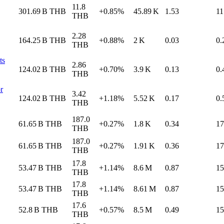
11.8
301.69 B
THB
+0.85%
45.89 K
1.53
11
THB
2.28
164.25 B
THB
+0.88%
2 K
0.03
0.
THB
ts
2.86
124.02 B
THB
+0.70%
3.9 K
0.13
0.
THB
r
3.42
124.02 B
THB
+1.18%
5.52 K
0.17
0.
THB
187.0
61.65 B
THB
+0.27%
1.8 K
0.34
17
THB
187.0
61.65 B
THB
+0.27%
1.91 K
0.36
17
THB
17.8
53.47 B
THB
+1.14%
8.6 M
0.87
15
THB
17.8
53.47 B
THB
+1.14%
8.61 M
0.87
15
THB
17.6
52.8 B
THB
+0.57%
8.5 M
0.49
15
THB