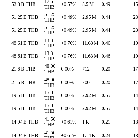
17.6
52.8 B
THB
+0.57%
8.5 M
0.49
15
THB
51.25
51.25 B
THB
+0.49%
2.95 M
0.44
23
THB
51.25
51.25 B
THB
+0.49%
2.95 M
0.44
23
THB
13.3
48.61 B
THB
+0.76%
11.63 M
0.46
10
THB
13.3
48.61 B
THB
+0.76%
11.63 M
0.46
10
THB
48.00
21.6 B
THB
0.00%
712
0.20
17
THB
48.00
21.6 B
THB
0.00%
700
0.20
17
THB
15.0
19.5 B
THB
0.00%
2.92 M
0.55
14
THB
15.0
19.5 B
THB
0.00%
2.92 M
0.55
14
THB
41.50
14.94 B
THB
+0.61%
1 K
0.21
18
THB
41.50
14.94 B
THB
+0.61%
1.14 K
0.23
18