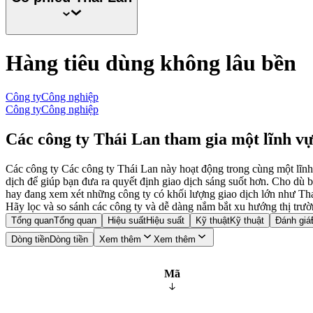
Hàng tiêu dùng không lâu bền
Công ty
Công nghiệp
Công ty
Công nghiệp
Các công ty Thái Lan tham gia một lĩnh vự
Các công ty Các công ty Thái Lan này hoạt động trong cùng một lĩnh v
dịch để giúp bạn đưa ra quyết định giao dịch sáng suốt hơn. C
hay đang xem xét những công ty có khối lượng giao dịch lớn như Thai
Hãy lọc và so sánh các công ty và dễ dàng nắm bắt xu hướng thị trườ
Tổng quan
Tổng quan
Hiệu suất
Hiệu suất
Kỹ thuật
Kỹ thuật
Đánh giá
Dòng tiền
Dòng tiền
Xem thêm
Xem thêm
Mã