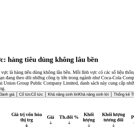
c: hàng tiêu dùng không lâu bền
ực là hàng tiêu dùng không lâu bền. Mỗi lĩnh vực có các số liệu thố
ho dù bạn đang theo dõi những công ty lớn trong ngành như Coca
 Union Group Public Company Limited, danh sách này cung cấp những th
ng.
Đánh giá
Cổ tức
Cổ tức
Khả năng sinh lời
Khả năng sinh lời
Thống kê T
Giá trị vốn hóa
Khối
Khối lượng
Giá
Th.đổi %
P
thị trg
lượng
tương đối