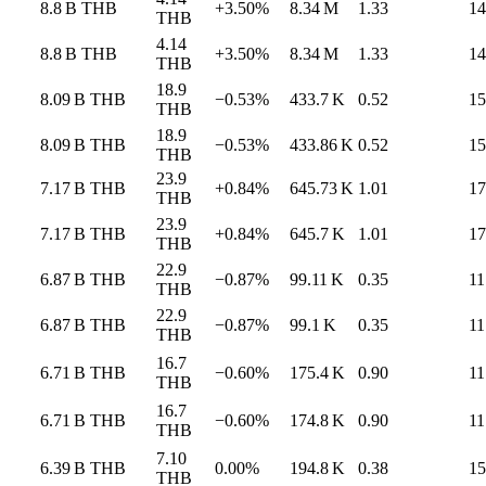
8.8 B
THB
+3.50%
8.34 M
1.33
14
THB
4.14
8.8 B
THB
+3.50%
8.34 M
1.33
14
THB
18.9
8.09 B
THB
−0.53%
433.7 K
0.52
15
THB
18.9
8.09 B
THB
−0.53%
433.86 K
0.52
15
THB
23.9
7.17 B
THB
+0.84%
645.73 K
1.01
17
THB
23.9
7.17 B
THB
+0.84%
645.7 K
1.01
17
THB
22.9
6.87 B
THB
−0.87%
99.11 K
0.35
11
THB
22.9
6.87 B
THB
−0.87%
99.1 K
0.35
11
THB
16.7
6.71 B
THB
−0.60%
175.4 K
0.90
11
THB
16.7
6.71 B
THB
−0.60%
174.8 K
0.90
11
THB
7.10
6.39 B
THB
0.00%
194.8 K
0.38
15
THB