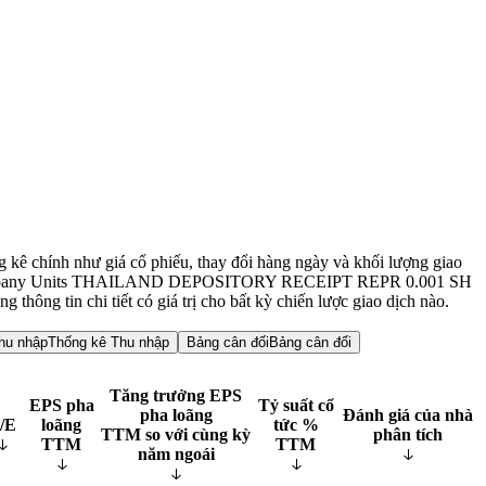
ng kê chính như giá cổ phiếu, thay đổi hàng ngày và khối lượng giao
-Cola Company Units THAILAND DEPOSITORY RECEIPT REPR 0.001 SH
ông tin chi tiết có giá trị cho bất kỳ chiến lược giao dịch nào.
hu nhập
Thống kê Thu nhập
Bảng cân đối
Bảng cân đối
Tăng trưởng EPS
EPS pha
Tỷ suất cổ
pha loãng
Đánh giá của nhà
/E
loãng
tức %
TTM so với cùng kỳ
phân tích
TTM
TTM
năm ngoái