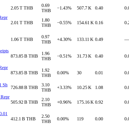
0.69
2.05 T
THB
−1.43%
507.7 K
0.40
0.
THB
Repr
1.80
2.01 T
THB
−0.55%
154.61 K
0.16
0.
THB
0.97
1.06 T
THB
+4.30%
133.11 K
0.49
—
THB
eipts
1.96
873.85 B
THB
−0.51%
31.73 K
0.40
0.
THB
Repr
1.92
873.85 B
THB
0.00%
30
0.01
0.
THB
1 Sh
3.10
726.88 B
THB
+3.33%
10.25 K
1.08
0.
THB
s Repr
2.10
505.92 B
THB
+0.96%
175.16 K
0.92
0.
THB
0.01
2.50
412.1 B
THB
0.00%
119
0.00
0.
THB