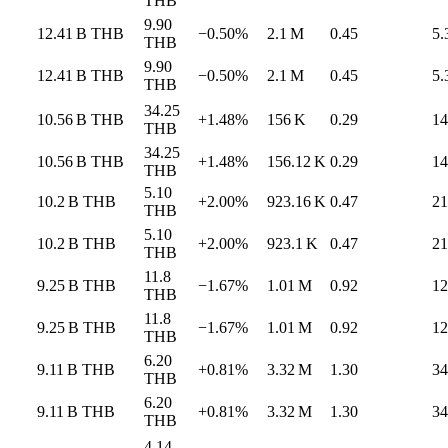
THB
9.90
12.41 B
THB
−0.50%
2.1 M
0.45
5.
THB
9.90
12.41 B
THB
−0.50%
2.1 M
0.45
5.
THB
34.25
10.56 B
THB
+1.48%
156 K
0.29
14
THB
34.25
10.56 B
THB
+1.48%
156.12 K
0.29
14
THB
5.10
10.2 B
THB
+2.00%
923.16 K
0.47
21
THB
5.10
10.2 B
THB
+2.00%
923.1 K
0.47
21
THB
11.8
9.25 B
THB
−1.67%
1.01 M
0.92
12
THB
11.8
9.25 B
THB
−1.67%
1.01 M
0.92
12
THB
6.20
9.11 B
THB
+0.81%
3.32 M
1.30
34
THB
6.20
9.11 B
THB
+0.81%
3.32 M
1.30
34
THB
4.14