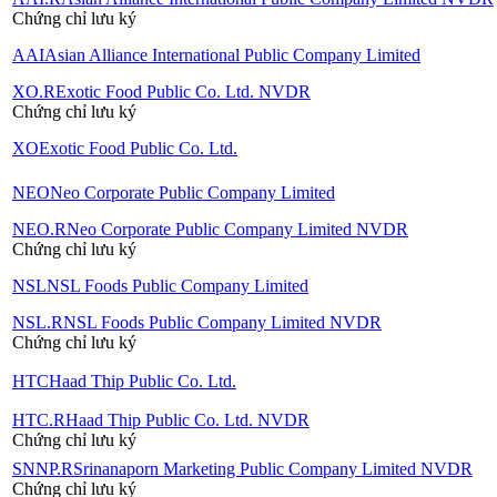
Chứng chỉ lưu ký
AAI
Asian Alliance International Public Company Limited
XO.R
Exotic Food Public Co. Ltd. NVDR
Chứng chỉ lưu ký
XO
Exotic Food Public Co. Ltd.
NEO
Neo Corporate Public Company Limited
NEO.R
Neo Corporate Public Company Limited NVDR
Chứng chỉ lưu ký
NSL
NSL Foods Public Company Limited
NSL.R
NSL Foods Public Company Limited NVDR
Chứng chỉ lưu ký
HTC
Haad Thip Public Co. Ltd.
HTC.R
Haad Thip Public Co. Ltd. NVDR
Chứng chỉ lưu ký
SNNP.R
Srinanaporn Marketing Public Company Limited NVDR
Chứng chỉ lưu ký