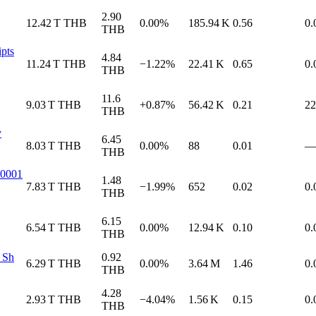
2.90
12.42 T
THB
0.00%
185.94 K
0.56
0.
THB
pts
4.84
11.24 T
THB
−1.22%
22.41 K
0.65
0.
THB
11.6
9.03 T
THB
+0.87%
56.42 K
0.21
22
THB
y
6.45
8.03 T
THB
0.00%
88
0.01
—
THB
.0001
1.48
7.83 T
THB
−1.99%
652
0.02
0.
THB
6.15
6.54 T
THB
0.00%
12.94 K
0.10
0.
THB
2 Sh
0.92
6.29 T
THB
0.00%
3.64 M
1.46
0.
THB
4.28
2.93 T
THB
−4.04%
1.56 K
0.15
0.
THB