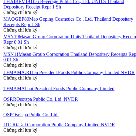
THAIBEV19
Thai Beverage Public Co., Ltd. UNITS Thailand
Depository Receipt Repr 1 Sh
Chứng chỉ lưu ký
MAOGEP80
Mao Geping Cosmetics Co., Ltd. Thailand Depositary
Receipts Repr 1 Sh
Chứng chỉ lưu ký
MSN19
Masan Group Corporation Units Thailand Depositery Receip
Repr 0.01 Sh
Chứng chỉ lưu ký
MSN11
Masan Group Corporation Thailand Depositery Receipts Rep
0.01 Sh
Chứng chỉ lưu ký
TFMAMA.R
Thai President Foods Public Company Limited NVDR
Chứng chỉ lưu ký
TFMAMA
Thai President Foods Public Company Limited
OSP.R
Osotspa Public Co. Ltd. NVDR
Chứng chỉ lưu ký
OSP
Osotspa Public Co. Ltd.
ITC.R
i-Tail Corporation Public Company Limited NVDR
Chứng chỉ lưu ký