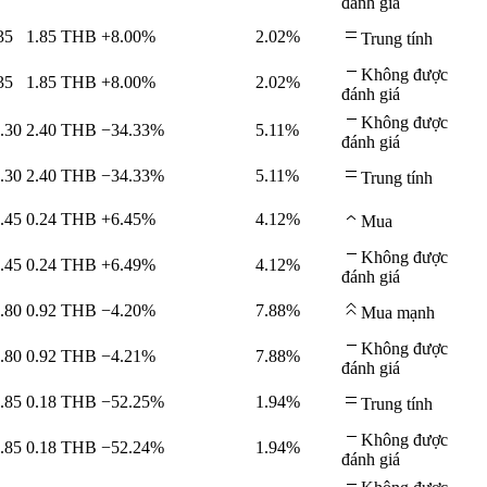
đánh giá
35
1.85
THB
+8.00%
2.02%
Trung tính
Không được
35
1.85
THB
+8.00%
2.02%
đánh giá
Không được
.30
2.40
THB
−34.33%
5.11%
đánh giá
.30
2.40
THB
−34.33%
5.11%
Trung tính
.45
0.24
THB
+6.45%
4.12%
Mua
Không được
.45
0.24
THB
+6.49%
4.12%
đánh giá
.80
0.92
THB
−4.20%
7.88%
Mua mạnh
Không được
.80
0.92
THB
−4.21%
7.88%
đánh giá
.85
0.18
THB
−52.25%
1.94%
Trung tính
Không được
.85
0.18
THB
−52.24%
1.94%
đánh giá