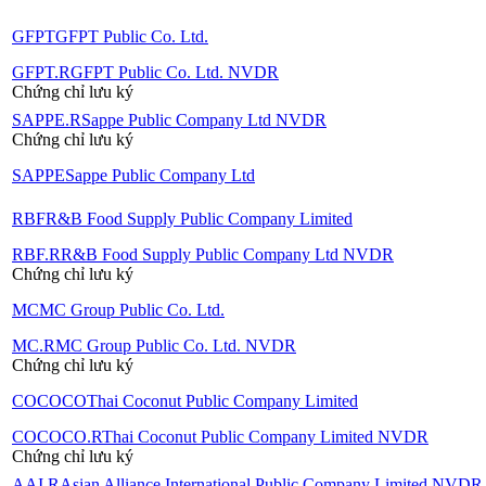
GFPT
GFPT Public Co. Ltd.
GFPT.R
GFPT Public Co. Ltd. NVDR
Chứng chỉ lưu ký
SAPPE.R
Sappe Public Company Ltd NVDR
Chứng chỉ lưu ký
SAPPE
Sappe Public Company Ltd
RBF
R&B Food Supply Public Company Limited
RBF.R
R&B Food Supply Public Company Ltd NVDR
Chứng chỉ lưu ký
MC
MC Group Public Co. Ltd.
MC.R
MC Group Public Co. Ltd. NVDR
Chứng chỉ lưu ký
COCOCO
Thai Coconut Public Company Limited
COCOCO.R
Thai Coconut Public Company Limited NVDR
Chứng chỉ lưu ký
AAI.R
Asian Alliance International Public Company Limited NVDR