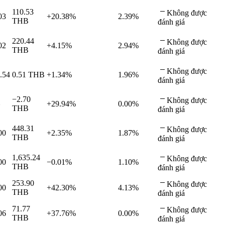
110.53
Không được
03
+20.38%
2.39%
THB
đánh giá
220.44
Không được
02
+4.15%
2.94%
THB
đánh giá
Không được
.54
0.51
THB
+1.34%
1.96%
đánh giá
−2.70
Không được
+29.94%
0.00%
THB
đánh giá
448.31
Không được
00
+2.35%
1.87%
THB
đánh giá
1,635.24
Không được
00
−0.01%
1.10%
THB
đánh giá
253.90
Không được
00
+42.30%
4.13%
THB
đánh giá
71.77
Không được
06
+37.76%
0.00%
THB
đánh giá