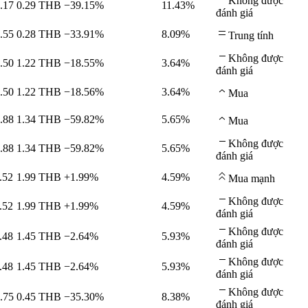
Không được
.17
0.29
THB
−39.15%
11.43%
đánh giá
.55
0.28
THB
−33.91%
8.09%
Trung tính
Không được
.50
1.22
THB
−18.55%
3.64%
đánh giá
.50
1.22
THB
−18.56%
3.64%
Mua
.88
1.34
THB
−59.82%
5.65%
Mua
Không được
.88
1.34
THB
−59.82%
5.65%
đánh giá
.52
1.99
THB
+1.99%
4.59%
Mua mạnh
Không được
.52
1.99
THB
+1.99%
4.59%
đánh giá
Không được
.48
1.45
THB
−2.64%
5.93%
đánh giá
Không được
.48
1.45
THB
−2.64%
5.93%
đánh giá
Không được
.75
0.45
THB
−35.30%
8.38%
đánh giá