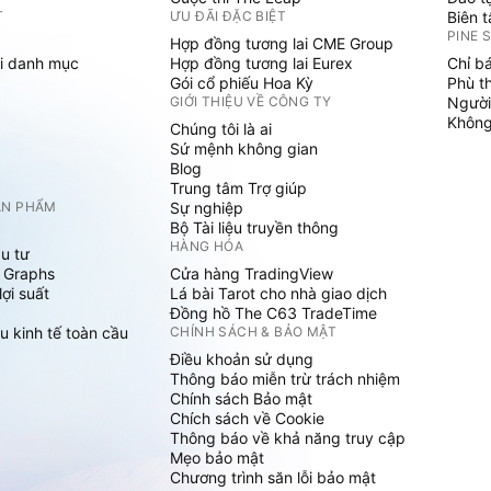
T
ƯU ĐÃI ĐẶC BIỆT
Biên 
PINE 
Hợp đồng tương lai CME Group
i danh mục
Hợp đồng tương lai Eurex
Chỉ b
Gói cổ phiếu Hoa Kỳ
Phù t
GIỚI THIỆU VỀ CÔNG TY
Người
Không 
Chúng tôi là ai
Sứ mệnh không gian
Blog
Trung tâm Trợ giúp
ẢN PHẨM
Sự nghiệp
Bộ Tài liệu truyền thông
HÀNG HÓA
u tư
 Graphs
Cửa hàng TradingView
ợi suất
Lá bài Tarot cho nhà giao dịch
Đồng hồ The C63 TradeTime
u kinh tế toàn cầu
CHÍNH SÁCH & BẢO MẬT
Điều khoản sử dụng
Thông báo miễn trừ trách nhiệm
Chính sách Bảo mật
Chích sách về Cookie
Thông báo về khả năng truy cập
Mẹo bảo mật
Chương trình săn lỗi bảo mật