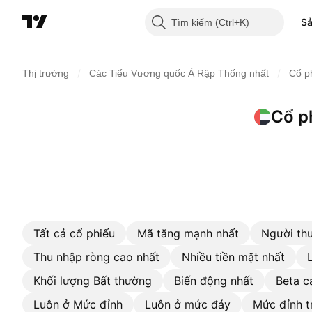
S
Tìm kiếm
/
/
Thị trường
Các Tiểu Vương quốc Ả Rập Thống nhất
Cổ p
Cổ p
Tất cả cổ phiếu
Mã tăng mạnh nhất
Người thu
Thu nhập ròng cao nhất
Nhiều tiền mặt nhất
Khối lượng Bất thường
Biến động nhất
Beta c
Luôn ở Mức đỉnh
Luôn ở mức đáy
Mức đỉnh t