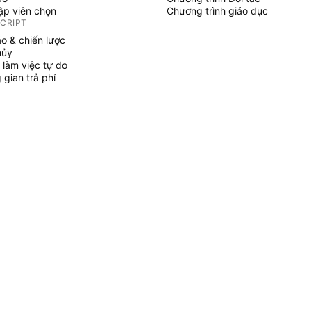
tập viên chọn
Chương trình giáo dục
SCRIPT
áo & chiến lược
hủy
 làm việc tự do
gian trả phí