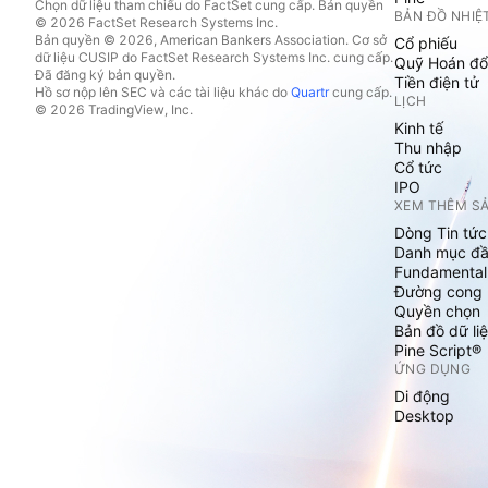
Chọn dữ liệu tham chiếu do FactSet cung cấp. Bản quyền
BẢN ĐỒ NHIỆ
© 2026 FactSet Research Systems Inc.
Bản quyền © 2026, American Bankers Association. Cơ sở
Cổ phiếu
dữ liệu CUSIP do FactSet Research Systems Inc. cung cấp.
Quỹ Hoán đổ
Đã đăng ký bản quyền.
Tiền điện tử
Hồ sơ nộp lên SEC và các tài liệu khác do
Quartr
cung cấp.
LỊCH
© 2026 TradingView, Inc.
Kinh tế
Thu nhập
Cổ tức
IPO
XEM THÊM S
Dòng Tin tức
Danh mục đầ
Fundamental
Đường cong l
Quyền chọn
Bản đồ dữ liệ
Pine Script®
ỨNG DỤNG
Di động
Desktop