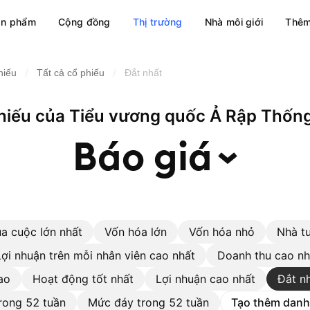
ản phẩm
Cộng đồng
Thị trường
Nhà môi giới
Thêm
/
/
hiếu
Tất cả cổ phiếu
Đắt nhất
hiếu của Tiểu vương quốc Ả Rập Thốn
Báo
giá
a cuộc lớn nhất
Vốn hóa lớn
Vốn hóa nhỏ
Nhà t
Lợi nhuận trên mỗi nhân viên cao nhất
Doanh thu cao nh
ao
Hoạt động tốt nhất
Lợi nhuận cao nhất
Đắt n
rong 52 tuần
Mức đáy trong 52 tuần
Tạo thêm danh