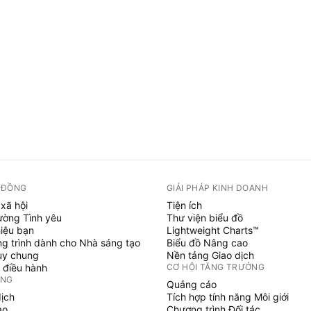
 ĐỒNG
GIẢI PHÁP KINH DOANH
xã hội
Tiện ích
ường Tình yêu
Thư viện biểu đồ
hiệu bạn
Lightweight Charts™
g trình dành cho Nhà sáng tạo
Biểu đồ Nâng cao
uy chung
Nền tảng Giao dịch
 điều hành
CƠ HỘI TĂNG TRƯỞNG
ỞNG
Quảng cáo
dịch
Tích hợp tính năng Môi giới
ạo
Chương trình Đối tác