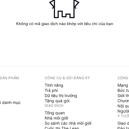
Không có mã giao dịch nào khớp với tiêu chí của bạn
 SẢN PHẨM
CÔNG CỤ & GÓI ĐĂNG KÝ
CỘNG
Tính năng
Mạng 
Trả phí
Bức t
Dữ liệu thị trường
Giới t
Tặng quà gói
Chươn
i danh mục
GIAO DỊCH
Nội q
Người
Tổng quan
Ý TƯ
Nhà môi giới
So sánh các nhà môi giới
Giao 
Cuộc thi The Leap
Đào t