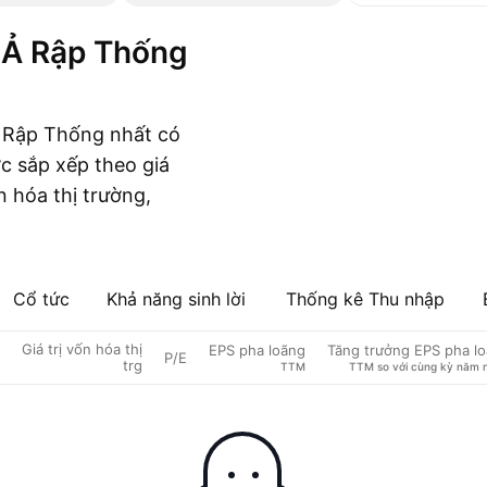
 Rập Thống nhất có
c sắp xếp theo giá
n hóa thị trường,
Cổ tức
Khả năng sinh lời
Thống kê Thu nhập
Giá trị vốn hóa thị
EPS pha loãng
Tăng trưởng EPS pha l
P/E
trg
TTM
TTM so với cùng kỳ năm 