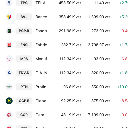
TELARES DE PALO GRANDE, C.A.
TPG
453.56 K
11.40
+2.
VES
VES
Banco de Venezuela SACA
BVL
358.49 K
1,699.00
+5.
VES
VES
Fondo Petrolia CA Class B
PCP.B
291.98 K
273.90
−0.
VES
VES
Fabrica Nacional de Cementos CA FNC
FNC
282.7 K
2,798.97
+1.
VES
VES
Manufacturas de Papel CA
MPA
112.34 K
93.00
−6.
VES
VES
C.A. Nacional Telefonos de Venezuela Class D
TDV.D
112.34 K
820.00
+1.
VES
VES
Protinal CA
PTN
96.8 K
550.00
+10.
VES
VES
Clabe Capital C.A. Class B
CCP.B
92.25 K
375.00
−8.
VES
VES
Ceramica Carabobo, S.A.C.A
CCR
43.19 K
7,199.00
−0.
VES
VES