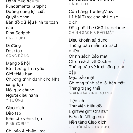
Danh mục đầu tư
HÀNG HÓA
Fundamental Graphs
Đường cong lợi suất
Cửa hàng TradingView
Quyền chọn
Lá bài Tarot cho nhà giao
Bản đồ dữ liệu kinh tế toàn
dịch
cầu
Đồng hồ The C63 TradeTime
Pine Script®
CHÍNH SÁCH & BẢO MẬT
ỨNG DỤNG
Điều khoản sử dụng
Di động
Thông báo miễn trừ trách
Desktop
nhiệm
CỘNG ĐỒNG
Chính sách Bảo mật
Chích sách về Cookie
Mạng xã hội
Thông báo về khả năng truy
Bức tường Tình yêu
cập
Giới thiệu bạn
Mẹo bảo mật
Chương trình dành cho Nhà
Chương trình săn lỗi bảo mật
sáng tạo
Trang trạng thái
Nội quy chung
GIẢI PHÁP KINH DOANH
Người điều hành
Ý TƯỞNG
Tiện ích
Thư viện biểu đồ
Giao dịch
Lightweight Charts™
Đào tạo
Biểu đồ Nâng cao
Biên tập viên chọn
Nền tảng Giao dịch
PINE SCRIPT
CƠ HỘI TĂNG TRƯỞNG
Chỉ báo & chiến lược