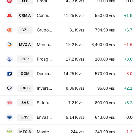
Productos EFE, S.A.
EFE
42.3 K
90.00
0.
VES
VES
Corimon CA Class A
CRM.A
41.25 K
550.00
+1.
VES
VES
Grupo Zuliano, C.A.
GZL
31 K
794.99
+6.
VES
VES
Mercantil Servicios Financieros C.A. Class A
MVZ.A
19.2 K
6,400.00
−1.
VES
VES
Proagro Compania Anonima
PGR
17.2 K
100.00
+3.
VES
VES
Dominguez & Cia SA
DOM
14.25 K
570.00
−8.
VES
VES
Inversiones Crece Pymes CA Class B
ICP.B
8.36 K
95.00
+2.
VES
VES
Siderurgica Venezolana SA
SVS
7.2 K
800.00
+3.
VES
VES
Envases Venezolanos, C.A.
ENV
5.14 K
643.00
0.
VES
VES
Montesco Fondo Agroindustrial CA Class B
MTC.B
244
243.99
−1.
VES
VES