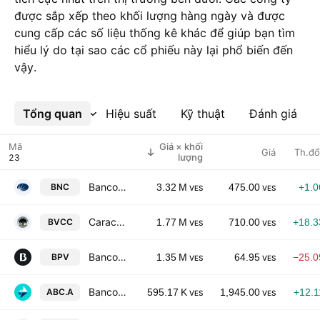
được sắp xếp theo khối lượng hàng ngày và được
cung cấp các số liệu thống kê khác để giúp bạn tìm
hiểu lý do tại sao các cổ phiếu này lại phổ biến đến
vậy.
Tổng quan
Xem thêm
Hiệu suất
Kỹ thuật
Đánh giá
Mã
Giá × khối
Giá
Th.đổ
lượng
Banco Nacional de Credito, C.A.
BNC
3.32 M
475.00
+1.
VES
VES
Caracas Stock Exchange
BVCC
1.77 M
710.00
+18.
VES
VES
Banco Provincial, S.A.
BPV
1.35 M
64.95
−25.
VES
VES
Banco del Caribe CA Banco Universal Class A
ABC.A
595.17 K
1,945.00
+12.
VES
VES