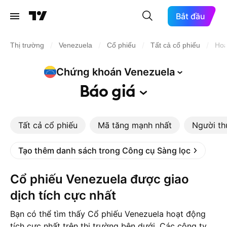
Bắt đầu
/
/
/
/
Thị trường
Venezuela
Cổ phiếu
Tất cả cổ phiếu
Hoạ
Chứng khoán
Venezuela
Báo
giá
Tất cả cổ phiếu
Mã tăng mạnh nhất
Người th
Tạo thêm danh sách trong Công cụ Sàng lọc
Cổ phiếu Venezuela được giao
dịch tích cực nhất
Bạn có thể tìm thấy Cổ phiếu Venezuela hoạt động
tích cực nhất trên thị trường bên dưới. Các công ty