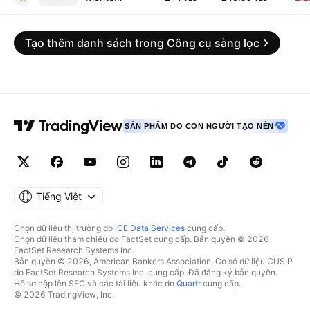
Tạo thêm danh sách trong Công cụ sàng lọc
SẢN PHẨM DO CON NGƯỜI TẠO NÊN
Tiếng Việt
Chọn dữ liệu thị trường do
ICE Data Services
cung cấp.
Chọn dữ liệu tham chiếu do FactSet cung cấp. Bản quyền © 2026
FactSet Research Systems Inc.
Bản quyền © 2026, American Bankers Association. Cơ sở dữ liệu CUSIP
do FactSet Research Systems Inc. cung cấp. Đã đăng ký bản quyền.
Hồ sơ nộp lên SEC và các tài liệu khác do
Quartr
cung cấp.
© 2026 TradingView, Inc.