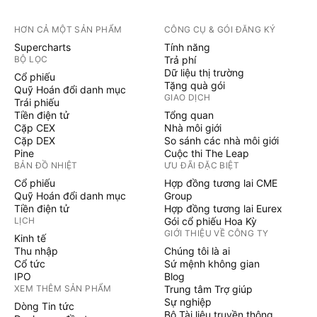
HƠN CẢ MỘT SẢN PHẨM
CÔNG CỤ & GÓI ĐĂNG KÝ
Supercharts
Tính năng
BỘ LỌC
Trả phí
Dữ liệu thị trường
Cổ phiếu
Tặng quà gói
Quỹ Hoán đổi danh mục
GIAO DỊCH
Trái phiếu
Tiền điện tử
Tổng quan
Cặp CEX
Nhà môi giới
Cặp DEX
So sánh các nhà môi giới
Pine
Cuộc thi The Leap
BẢN ĐỒ NHIỆT
ƯU ĐÃI ĐẶC BIỆT
Cổ phiếu
Hợp đồng tương lai CME
Quỹ Hoán đổi danh mục
Group
Tiền điện tử
Hợp đồng tương lai Eurex
LỊCH
Gói cổ phiếu Hoa Kỳ
GIỚI THIỆU VỀ CÔNG TY
Kinh tế
Thu nhập
Chúng tôi là ai
Cổ tức
Sứ mệnh không gian
IPO
Blog
XEM THÊM SẢN PHẨM
Trung tâm Trợ giúp
Sự nghiệp
Dòng Tin tức
Bộ Tài liệu truyền thông