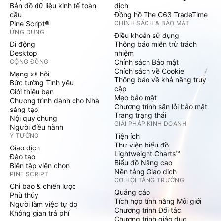
Bản đồ dữ liệu kinh tế toàn
dịch
cầu
Đồng hồ The C63 TradeTime
Pine Script®
CHÍNH SÁCH & BẢO MẬT
ỨNG DỤNG
Điều khoản sử dụng
Di động
Thông báo miễn trừ trách
Desktop
nhiệm
CỘNG ĐỒNG
Chính sách Bảo mật
Chích sách về Cookie
Mạng xã hội
Thông báo về khả năng truy
Bức tường Tình yêu
cập
Giới thiệu bạn
Mẹo bảo mật
Chương trình dành cho Nhà
Chương trình săn lỗi bảo mật
sáng tạo
Trang trạng thái
Nội quy chung
GIẢI PHÁP KINH DOANH
Người điều hành
Ý TƯỞNG
Tiện ích
Thư viện biểu đồ
Giao dịch
Lightweight Charts™
Đào tạo
Biểu đồ Nâng cao
Biên tập viên chọn
Nền tảng Giao dịch
PINE SCRIPT
CƠ HỘI TĂNG TRƯỞNG
Chỉ báo & chiến lược
Quảng cáo
Phù thủy
Tích hợp tính năng Môi giới
Người làm việc tự do
Chương trình Đối tác
Không gian trả phí
Chương trình giáo dục