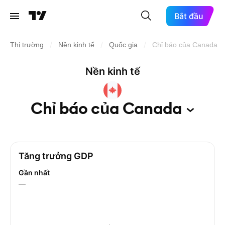
Bắt đầu
/
/
/
Thị trường
Nền kinh tế
Quốc gia
Chỉ báo của Canada
Nền kinh tế
Chỉ báo của
Canada
Tăng trưởng GDP
Gần nhất
—