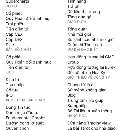
Supercharts
Tính năng
BỘ LỌC
Trả phí
Dữ liệu thị trường
Cổ phiếu
Tặng quà gói
Quỹ Hoán đổi danh mục
GIAO DỊCH
Trái phiếu
Tiền điện tử
Tổng quan
Cặp CEX
Nhà môi giới
Cặp DEX
So sánh các nhà môi giới
Pine
Cuộc thi The Leap
BẢN ĐỒ NHIỆT
ƯU ĐÃI ĐẶC BIỆT
Cổ phiếu
Hợp đồng tương lai CME
Quỹ Hoán đổi danh mục
Group
Tiền điện tử
Hợp đồng tương lai Eurex
LỊCH
Gói cổ phiếu Hoa Kỳ
GIỚI THIỆU VỀ CÔNG TY
Kinh tế
Thu nhập
Chúng tôi là ai
Cổ tức
Sứ mệnh không gian
IPO
Blog
XEM THÊM SẢN PHẨM
Trung tâm Trợ giúp
Sự nghiệp
Dòng Tin tức
Bộ Tài liệu truyền thông
Danh mục đầu tư
HÀNG HÓA
Fundamental Graphs
Đường cong lợi suất
Cửa hàng TradingView
Quyền chọn
Lá bài Tarot cho nhà giao