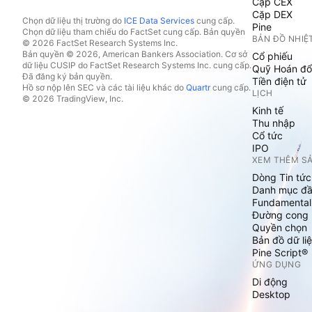
Cặp CEX
Cặp DEX
Chọn dữ liệu thị trường do
ICE Data Services
cung cấp.
Pine
Chọn dữ liệu tham chiếu do FactSet cung cấp. Bản quyền
BẢN ĐỒ NHIỆ
© 2026 FactSet Research Systems Inc.
Bản quyền © 2026, American Bankers Association. Cơ sở
Cổ phiếu
dữ liệu CUSIP do FactSet Research Systems Inc. cung cấp.
Quỹ Hoán đổ
Đã đăng ký bản quyền.
Tiền điện tử
Hồ sơ nộp lên SEC và các tài liệu khác do
Quartr
cung cấp.
LỊCH
© 2026 TradingView, Inc.
Kinh tế
Thu nhập
Cổ tức
IPO
XEM THÊM S
Dòng Tin tức
Danh mục đầ
Fundamental
Đường cong l
Quyền chọn
Bản đồ dữ liệ
Pine Script®
ỨNG DỤNG
Di động
Desktop