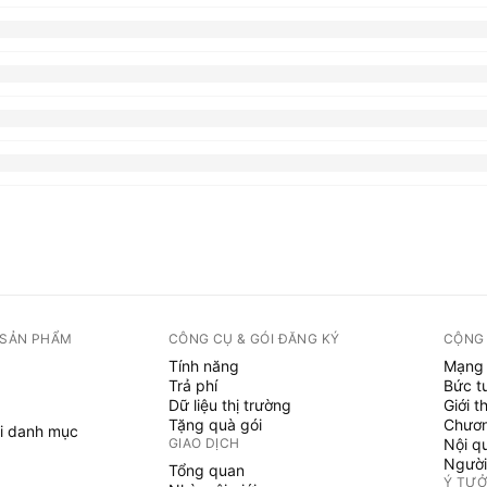
 SẢN PHẨM
CÔNG CỤ & GÓI ĐĂNG KÝ
CỘNG
Tính năng
Mạng 
Trả phí
Bức t
Dữ liệu thị trường
Giới t
Tặng quà gói
Chươn
i danh mục
GIAO DỊCH
Nội q
Người
Tổng quan
Ý TƯ