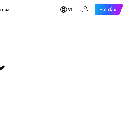
VI
Bắt đầu
 nữa