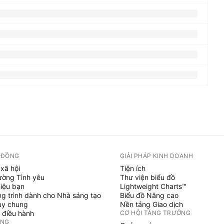
 ĐỒNG
GIẢI PHÁP KINH DOANH
xã hội
Tiện ích
ường Tình yêu
Thư viện biểu đồ
hiệu bạn
Lightweight Charts™
g trình dành cho Nhà sáng tạo
Biểu đồ Nâng cao
uy chung
Nền tảng Giao dịch
 điều hành
CƠ HỘI TĂNG TRƯỞNG
ỞNG