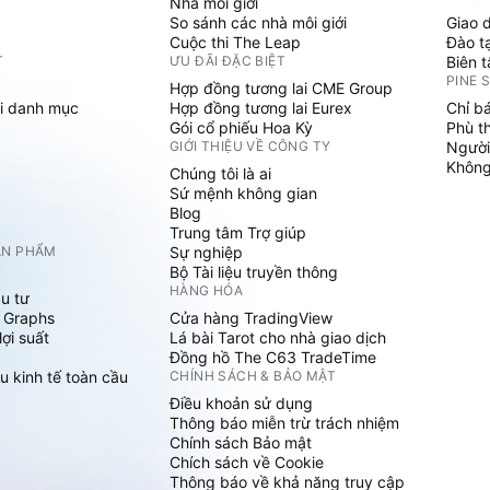
Nhà môi giới
So sánh các nhà môi giới
Giao 
Cuộc thi The Leap
Đào t
T
ƯU ĐÃI ĐẶC BIỆT
Biên 
PINE 
Hợp đồng tương lai CME Group
i danh mục
Hợp đồng tương lai Eurex
Chỉ b
Gói cổ phiếu Hoa Kỳ
Phù t
GIỚI THIỆU VỀ CÔNG TY
Người
Không 
Chúng tôi là ai
Sứ mệnh không gian
Blog
Trung tâm Trợ giúp
ẢN PHẨM
Sự nghiệp
Bộ Tài liệu truyền thông
HÀNG HÓA
u tư
 Graphs
Cửa hàng TradingView
ợi suất
Lá bài Tarot cho nhà giao dịch
Đồng hồ The C63 TradeTime
u kinh tế toàn cầu
CHÍNH SÁCH & BẢO MẬT
Điều khoản sử dụng
Thông báo miễn trừ trách nhiệm
Chính sách Bảo mật
Chích sách về Cookie
Thông báo về khả năng truy cập