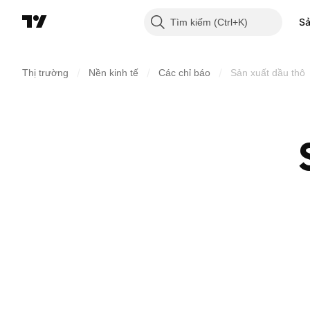
S
Tìm kiếm
/
/
/
Thị trường
Nền kinh tế
Các chỉ báo
Sản xuất dầu thô