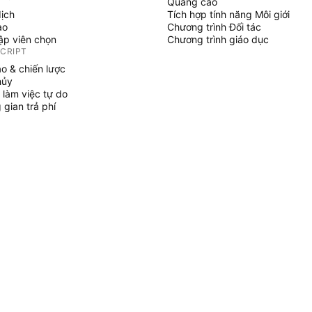
Quảng cáo
dịch
Tích hợp tính năng Môi giới
ạo
Chương trình Đối tác
tập viên chọn
Chương trình giáo dục
SCRIPT
áo & chiến lược
hủy
 làm việc tự do
gian trả phí