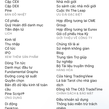
Cặp CEX
Nhà môi giới
Cặp DEX
So sánh các nhà môi giới
Pine
Cuộc thi The Leap
BẢN ĐỒ NHIỆT
ƯU ĐÃI ĐẶC BIỆT
Cổ phiếu
Hợp đồng tương lai CME
Quỹ Hoán đổi danh mục
Group
Tiền điện tử
Hợp đồng tương lai Eurex
LỊCH
Gói cổ phiếu Hoa Kỳ
GIỚI THIỆU VỀ CÔNG TY
Kinh tế
Thu nhập
Chúng tôi là ai
Cổ tức
Sứ mệnh không gian
IPO
Blog
XEM THÊM SẢN PHẨM
Trung tâm Trợ giúp
Sự nghiệp
Dòng Tin tức
Bộ Tài liệu truyền thông
Danh mục đầu tư
HÀNG HÓA
Fundamental Graphs
Đường cong lợi suất
Cửa hàng TradingView
Quyền chọn
Lá bài Tarot cho nhà giao
Bản đồ dữ liệu kinh tế toàn
dịch
cầu
Đồng hồ The C63 TradeTime
Pine Script®
CHÍNH SÁCH & BẢO MẬT
ỨNG DỤNG
Điều khoản sử dụng
Di động
Thông báo miễn trừ trách
Desktop
nhiệm