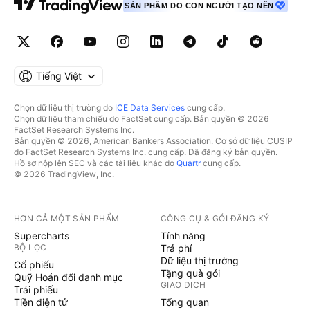
SẢN PHẨM DO CON NGƯỜI TẠO NÊN
Tiếng Việt
Chọn dữ liệu thị trường do
ICE Data Services
cung cấp.
Chọn dữ liệu tham chiếu do FactSet cung cấp. Bản quyền © 2026
FactSet Research Systems Inc.
Bản quyền © 2026, American Bankers Association. Cơ sở dữ liệu CUSIP
do FactSet Research Systems Inc. cung cấp. Đã đăng ký bản quyền.
Hồ sơ nộp lên SEC và các tài liệu khác do
Quartr
cung cấp.
© 2026 TradingView, Inc.
HƠN CẢ MỘT SẢN PHẨM
CÔNG CỤ & GÓI ĐĂNG KÝ
Supercharts
Tính năng
BỘ LỌC
Trả phí
Dữ liệu thị trường
Cổ phiếu
Tặng quà gói
Quỹ Hoán đổi danh mục
GIAO DỊCH
Trái phiếu
Tiền điện tử
Tổng quan