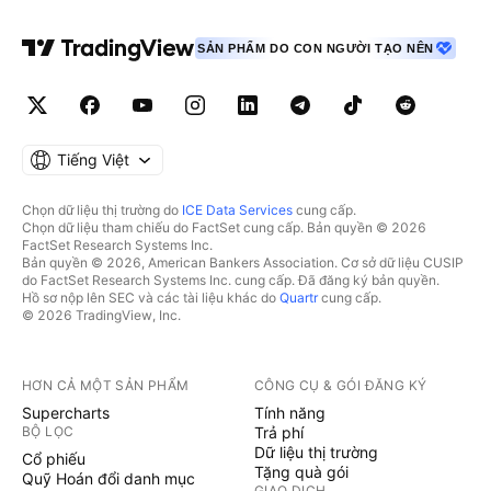
SẢN PHẨM DO CON NGƯỜI TẠO NÊN
Tiếng Việt
Chọn dữ liệu thị trường do
ICE Data Services
cung cấp.
Chọn dữ liệu tham chiếu do FactSet cung cấp. Bản quyền © 2026
FactSet Research Systems Inc.
Bản quyền © 2026, American Bankers Association. Cơ sở dữ liệu CUSIP
do FactSet Research Systems Inc. cung cấp. Đã đăng ký bản quyền.
Hồ sơ nộp lên SEC và các tài liệu khác do
Quartr
cung cấp.
© 2026 TradingView, Inc.
HƠN CẢ MỘT SẢN PHẨM
CÔNG CỤ & GÓI ĐĂNG KÝ
Supercharts
Tính năng
BỘ LỌC
Trả phí
Dữ liệu thị trường
Cổ phiếu
Tặng quà gói
Quỹ Hoán đổi danh mục
GIAO DỊCH