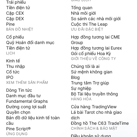
Trái phiếu
Tiền điện tử
Tổng quan
Cặp CEX
Nhà môi giới
Cặp DEX
So sánh các nhà môi giới
Pine
Cuộc thi The Leap
BẢN ĐỒ NHIỆT
ƯU ĐÃI ĐẶC BIỆT
Cổ phiếu
Hợp đồng tương lai CME
Quỹ Hoán đổi danh mục
Group
Tiền điện tử
Hợp đồng tương lai Eurex
LỊCH
Gói cổ phiếu Hoa Kỳ
GIỚI THIỆU VỀ CÔNG TY
Kinh tế
Thu nhập
Chúng tôi là ai
Cổ tức
Sứ mệnh không gian
IPO
Blog
XEM THÊM SẢN PHẨM
Trung tâm Trợ giúp
Sự nghiệp
Dòng Tin tức
Bộ Tài liệu truyền thông
Danh mục đầu tư
HÀNG HÓA
Fundamental Graphs
Đường cong lợi suất
Cửa hàng TradingView
Quyền chọn
Lá bài Tarot cho nhà giao
Bản đồ dữ liệu kinh tế toàn
dịch
cầu
Đồng hồ The C63 TradeTime
Pine Script®
CHÍNH SÁCH & BẢO MẬT
ỨNG DỤNG
Điều khoản sử dụng