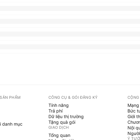
 SẢN PHẨM
CÔNG CỤ & GÓI ĐĂNG KÝ
CỘNG
Tính năng
Mạng 
Trả phí
Bức t
Dữ liệu thị trường
Giới t
Tặng quà gói
Chươn
i danh mục
GIAO DỊCH
Nội q
Người
Tổng quan
Ý TƯ