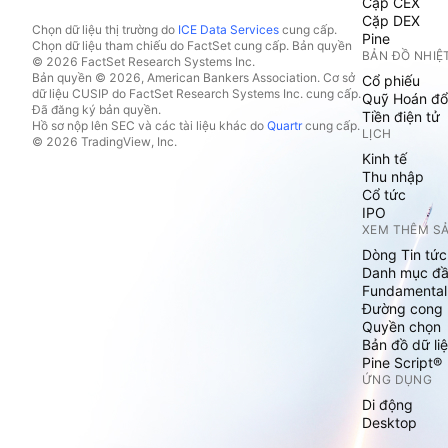
Cặp CEX
Cặp DEX
Chọn dữ liệu thị trường do
ICE Data Services
cung cấp.
Pine
Chọn dữ liệu tham chiếu do FactSet cung cấp. Bản quyền
BẢN ĐỒ NHIỆ
© 2026 FactSet Research Systems Inc.
Bản quyền © 2026, American Bankers Association. Cơ sở
Cổ phiếu
dữ liệu CUSIP do FactSet Research Systems Inc. cung cấp.
Quỹ Hoán đổ
Đã đăng ký bản quyền.
Tiền điện tử
Hồ sơ nộp lên SEC và các tài liệu khác do
Quartr
cung cấp.
LỊCH
© 2026 TradingView, Inc.
Kinh tế
Thu nhập
Cổ tức
IPO
XEM THÊM S
Dòng Tin tức
Danh mục đầ
Fundamental
Đường cong l
Quyền chọn
Bản đồ dữ liệ
Pine Script®
ỨNG DỤNG
Di động
Desktop