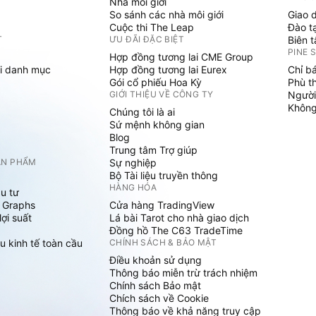
Nhà môi giới
So sánh các nhà môi giới
Giao 
Cuộc thi The Leap
Đào t
T
ƯU ĐÃI ĐẶC BIỆT
Biên 
PINE 
Hợp đồng tương lai CME Group
i danh mục
Hợp đồng tương lai Eurex
Chỉ b
Gói cổ phiếu Hoa Kỳ
Phù t
GIỚI THIỆU VỀ CÔNG TY
Người
Không 
Chúng tôi là ai
Sứ mệnh không gian
Blog
Trung tâm Trợ giúp
ẢN PHẨM
Sự nghiệp
Bộ Tài liệu truyền thông
HÀNG HÓA
u tư
 Graphs
Cửa hàng TradingView
ợi suất
Lá bài Tarot cho nhà giao dịch
Đồng hồ The C63 TradeTime
u kinh tế toàn cầu
CHÍNH SÁCH & BẢO MẬT
Điều khoản sử dụng
Thông báo miễn trừ trách nhiệm
Chính sách Bảo mật
Chích sách về Cookie
Thông báo về khả năng truy cập