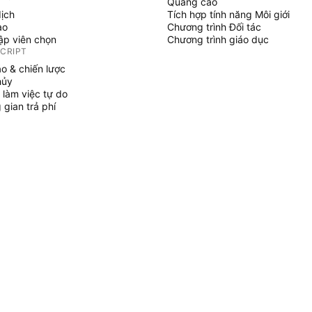
Quảng cáo
dịch
Tích hợp tính năng Môi giới
ạo
Chương trình Đối tác
tập viên chọn
Chương trình giáo dục
SCRIPT
áo & chiến lược
hủy
 làm việc tự do
gian trả phí