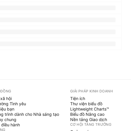
 ĐỒNG
GIẢI PHÁP KINH DOANH
xã hội
Tiện ích
ường Tình yêu
Thư viện biểu đồ
hiệu bạn
Lightweight Charts™
g trình dành cho Nhà sáng tạo
Biểu đồ Nâng cao
uy chung
Nền tảng Giao dịch
 điều hành
CƠ HỘI TĂNG TRƯỞNG
ỞNG