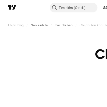
S
Tìm kiếm
/
/
/
Thị trường
Nền kinh tế
Các chỉ báo
Chi phí tồn kho L
C