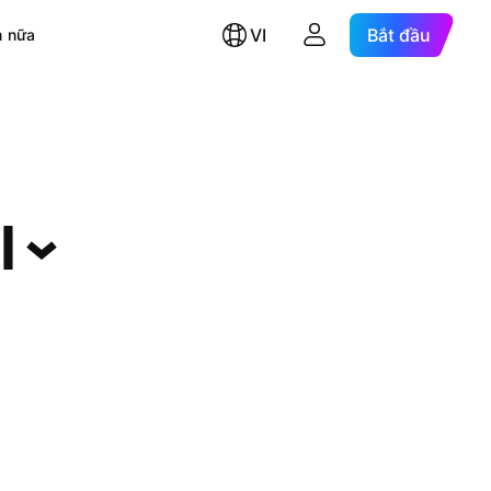
VI
Bắt đầu
 nữa
I