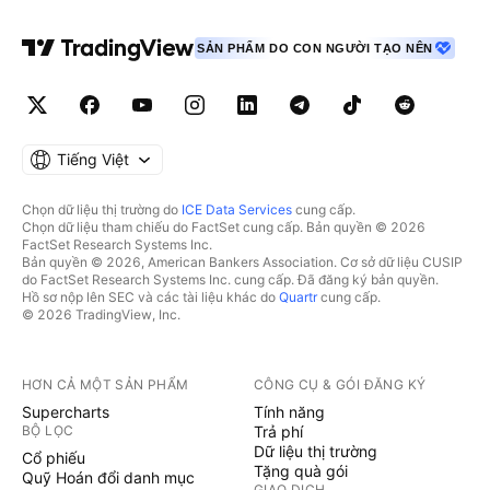
SẢN PHẨM DO CON NGƯỜI TẠO NÊN
Tiếng Việt
Chọn dữ liệu thị trường do
ICE Data Services
cung cấp.
Chọn dữ liệu tham chiếu do FactSet cung cấp. Bản quyền © 2026
FactSet Research Systems Inc.
Bản quyền © 2026, American Bankers Association. Cơ sở dữ liệu CUSIP
do FactSet Research Systems Inc. cung cấp. Đã đăng ký bản quyền.
Hồ sơ nộp lên SEC và các tài liệu khác do
Quartr
cung cấp.
© 2026 TradingView, Inc.
HƠN CẢ MỘT SẢN PHẨM
CÔNG CỤ & GÓI ĐĂNG KÝ
Supercharts
Tính năng
BỘ LỌC
Trả phí
Dữ liệu thị trường
Cổ phiếu
Tặng quà gói
Quỹ Hoán đổi danh mục
GIAO DỊCH