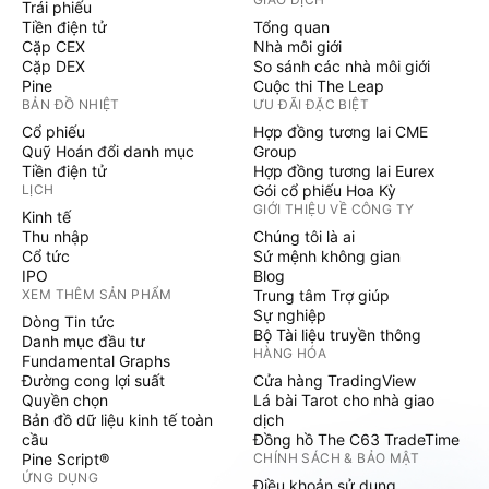
Trái phiếu
Tiền điện tử
Tổng quan
Cặp CEX
Nhà môi giới
Cặp DEX
So sánh các nhà môi giới
Pine
Cuộc thi The Leap
BẢN ĐỒ NHIỆT
ƯU ĐÃI ĐẶC BIỆT
Cổ phiếu
Hợp đồng tương lai CME
Quỹ Hoán đổi danh mục
Group
Tiền điện tử
Hợp đồng tương lai Eurex
LỊCH
Gói cổ phiếu Hoa Kỳ
GIỚI THIỆU VỀ CÔNG TY
Kinh tế
Thu nhập
Chúng tôi là ai
Cổ tức
Sứ mệnh không gian
IPO
Blog
XEM THÊM SẢN PHẨM
Trung tâm Trợ giúp
Sự nghiệp
Dòng Tin tức
Bộ Tài liệu truyền thông
Danh mục đầu tư
HÀNG HÓA
Fundamental Graphs
Đường cong lợi suất
Cửa hàng TradingView
Quyền chọn
Lá bài Tarot cho nhà giao
Bản đồ dữ liệu kinh tế toàn
dịch
cầu
Đồng hồ The C63 TradeTime
Pine Script®
CHÍNH SÁCH & BẢO MẬT
ỨNG DỤNG
Điều khoản sử dụng