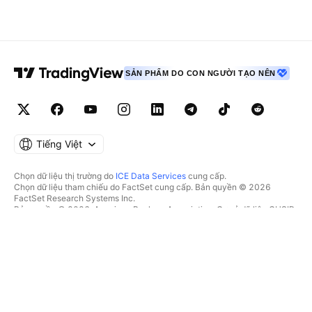
SẢN PHẨM DO CON NGƯỜI TẠO NÊN
Tiếng Việt
Chọn dữ liệu thị trường do
ICE Data Services
cung cấp.
Chọn dữ liệu tham chiếu do FactSet cung cấp. Bản quyền © 2026
FactSet Research Systems Inc.
Bản quyền © 2026, American Bankers Association. Cơ sở dữ liệu CUSIP
do FactSet Research Systems Inc. cung cấp. Đã đăng ký bản quyền.
Hồ sơ nộp lên SEC và các tài liệu khác do
Quartr
cung cấp.
© 2026 TradingView, Inc.
HƠN CẢ MỘT SẢN PHẨM
CÔNG CỤ & GÓI ĐĂNG KÝ
Supercharts
Tính năng