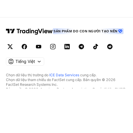
SẢN PHẨM DO CON NGƯỜI TẠO NÊN
Tiếng Việt
Chọn dữ liệu thị trường do
ICE Data Services
cung cấp.
Chọn dữ liệu tham chiếu do FactSet cung cấp. Bản quyền © 2026
FactSet Research Systems Inc.
Bản quyền © 2026, American Bankers Association. Cơ sở dữ liệu CUSIP
do FactSet Research Systems Inc. cung cấp. Đã đăng ký bản quyền.
Hồ sơ nộp lên SEC và các tài liệu khác do
Quartr
cung cấp.
© 2026 TradingView, Inc.
HƠN CẢ MỘT SẢN PHẨM
CÔNG CỤ & GÓI ĐĂNG KÝ
Supercharts
Tính năng