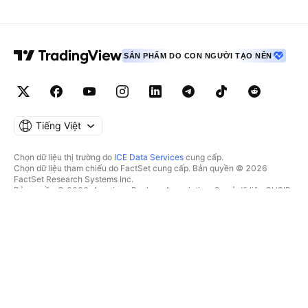
SẢN PHẨM DO CON NGƯỜI TẠO NÊN
Tiếng Việt
Chọn dữ liệu thị trường do
ICE Data Services
cung cấp.
Chọn dữ liệu tham chiếu do FactSet cung cấp. Bản quyền © 2026
FactSet Research Systems Inc.
Bản quyền © 2026, American Bankers Association. Cơ sở dữ liệu CUSIP
do FactSet Research Systems Inc. cung cấp. Đã đăng ký bản quyền.
Hồ sơ nộp lên SEC và các tài liệu khác do
Quartr
cung cấp.
© 2026 TradingView, Inc.
HƠN CẢ MỘT SẢN PHẨM
CÔNG CỤ & GÓI ĐĂNG KÝ
Supercharts
Tính năng
BỘ LỌC
Trả phí