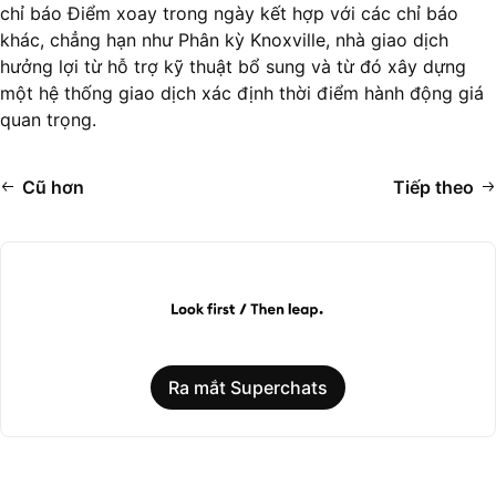
chỉ báo Điểm xoay trong ngày kết hợp với các chỉ báo
khác, chẳng hạn như Phân kỳ Knoxville, nhà giao dịch
hưởng lợi từ hỗ trợ kỹ thuật bổ sung và từ đó xây dựng
một hệ thống giao dịch xác định thời điểm hành động giá
quan trọng.
Cũ hơn
Tiếp theo
Ra mắt Superchats