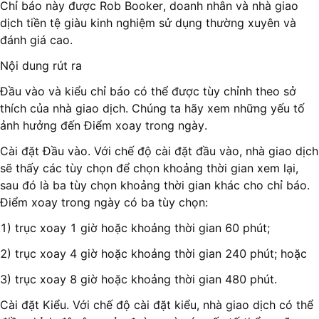
Chỉ báo này được Rob Booker, doanh nhân và nhà giao
dịch tiền tệ giàu kinh nghiệm sử dụng thường xuyên và
đánh giá cao.
Nội dung rút ra
Đầu vào và kiểu chỉ báo có thể được tùy chỉnh theo sở
thích của nhà giao dịch. Chúng ta hãy xem những yếu tố
ảnh hưởng đến Điểm xoay trong ngày.
Cài đặt Đầu vào. Với chế độ cài đặt đầu vào, nhà giao dịch
sẽ thấy các tùy chọn để chọn khoảng thời gian xem lại,
sau đó là ba tùy chọn khoảng thời gian khác cho chỉ báo.
Điểm xoay trong ngày có ba tùy chọn:
1) trục xoay 1 giờ hoặc khoảng thời gian 60 phút;
2) trục xoay 4 giờ hoặc khoảng thời gian 240 phút; hoặc
3) trục xoay 8 giờ hoặc khoảng thời gian 480 phút.
Cài đặt Kiểu. Với chế độ cài đặt kiểu, nhà giao dịch có thể