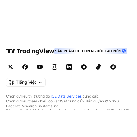
SẢN PHẨM DO CON NGƯỜI TẠO NÊN
Tiếng Việt
Chọn dữ liệu thị trường do
ICE Data Services
cung cấp.
Chọn dữ liệu tham chiếu do FactSet cung cấp. Bản quyền © 2026
FactSet Research Systems Inc.
Bản quyền © 2026, American Bankers Association. Cơ sở dữ liệu CUSIP
do FactSet Research Systems Inc. cung cấp. Đã đăng ký bản quyền.
Hồ sơ nộp lên SEC và các tài liệu khác do
Quartr
cung cấp.
© 2026 TradingView, Inc.