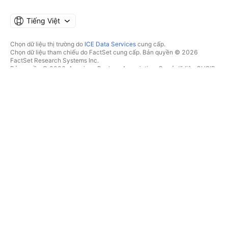
Tiếng Việt
Chọn dữ liệu thị trường do
ICE Data Services
cung cấp.
Chọn dữ liệu tham chiếu do FactSet cung cấp. Bản quyền © 2026
FactSet Research Systems Inc.
Bản quyền © 2026, American Bankers Association. Cơ sở dữ liệu CUSIP
do FactSet Research Systems Inc. cung cấp. Đã đăng ký bản quyền.
Hồ sơ nộp lên SEC và các tài liệu khác do
Quartr
cung cấp.
© 2026 TradingView, Inc.
HƠN CẢ MỘT SẢN PHẨM
CÔNG CỤ & GÓI ĐĂNG KÝ
Supercharts
Tính năng
BỘ LỌC
Trả phí
Dữ liệu thị trường
Cổ phiếu
Tặng quà gói
Quỹ Hoán đổi danh mục
GIAO DỊCH
Trái phiếu
Tiền điện tử
Tổng quan
Cặp CEX
Nhà môi giới
Cặp DEX
So sánh các nhà môi giới
Pine
Cuộc thi The Leap
BẢN ĐỒ NHIỆT
ƯU ĐÃI ĐẶC BIỆT