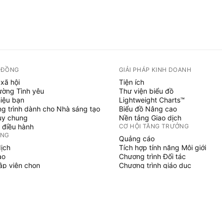
 ĐỒNG
GIẢI PHÁP KINH DOANH
xã hội
Tiện ích
ường Tình yêu
Thư viện biểu đồ
hiệu bạn
Lightweight Charts™
g trình dành cho Nhà sáng tạo
Biểu đồ Nâng cao
uy chung
Nền tảng Giao dịch
 điều hành
CƠ HỘI TĂNG TRƯỞNG
ỞNG
Quảng cáo
dịch
Tích hợp tính năng Môi giới
ạo
Chương trình Đối tác
tập viên chọn
Chương trình giáo dục
SCRIPT
áo & chiến lược
hủy
 làm việc tự do
gian trả phí