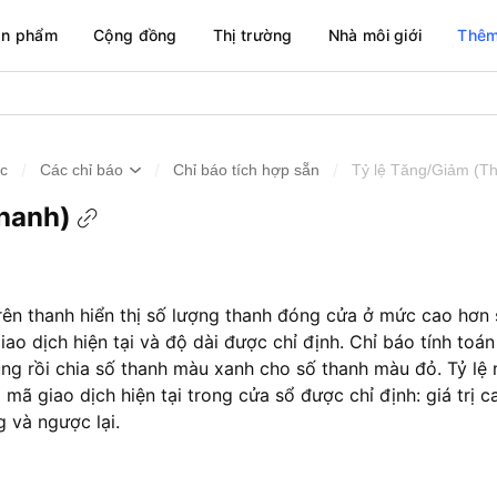
ản phẩm
Cộng đồng
Thị trường
Nhà môi giới
Thêm
/
/
/
ức
Các chỉ báo
Chỉ báo tích hợp sẵn
Tỷ lệ Tăng/Giảm (T
Thanh)
trên thanh hiển thị số lượng thanh đóng cửa ở mức cao hơn
o dịch hiện tại và độ dài được chỉ định. Chỉ báo tính toá
ng rồi chia số thanh màu xanh cho số thanh màu đỏ. Tỷ lệ
a mã giao dịch hiện tại trong cửa sổ được chỉ định: giá trị c
 và ngược lại.