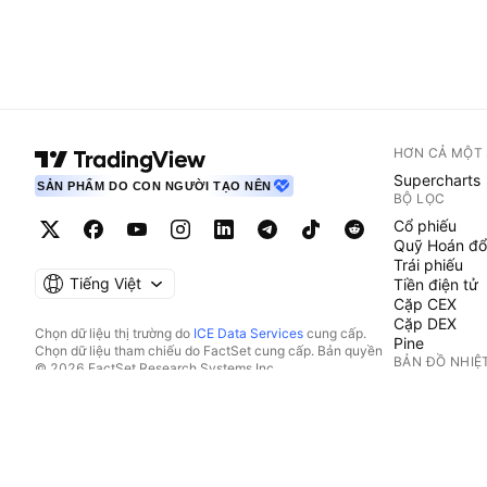
HƠN CẢ MỘT
Supercharts
SẢN PHẨM DO CON NGƯỜI TẠO NÊN
BỘ LỌC
Cổ phiếu
Quỹ Hoán đổ
Trái phiếu
Tiếng Việt
Tiền điện tử
Cặp CEX
Cặp DEX
Chọn dữ liệu thị trường do
ICE Data Services
cung cấp.
Pine
Chọn dữ liệu tham chiếu do FactSet cung cấp. Bản quyền
BẢN ĐỒ NHIỆ
© 2026 FactSet Research Systems Inc.
Bản quyền © 2026, American Bankers Association. Cơ sở
Cổ phiếu
dữ liệu CUSIP do FactSet Research Systems Inc. cung cấp.
Quỹ Hoán đổ
Đã đăng ký bản quyền.
Tiền điện tử
Hồ sơ nộp lên SEC và các tài liệu khác do
Quartr
cung cấp.
LỊCH
© 2026 TradingView, Inc.
Kinh tế