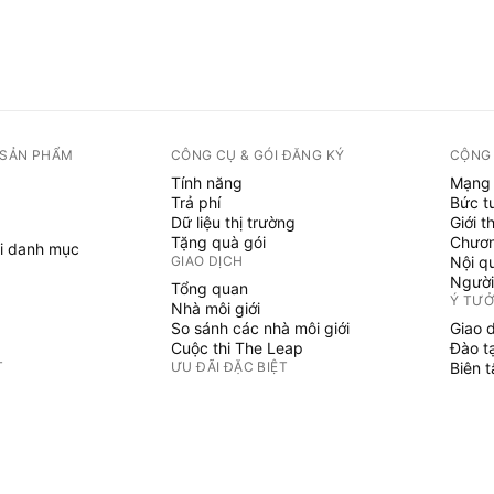
 SẢN PHẨM
CÔNG CỤ & GÓI ĐĂNG KÝ
CỘNG
Tính năng
Mạng 
Trả phí
Bức t
Dữ liệu thị trường
Giới t
Tặng quà gói
Chươn
i danh mục
GIAO DỊCH
Nội q
Người
Tổng quan
Ý TƯ
Nhà môi giới
So sánh các nhà môi giới
Giao 
Cuộc thi The Leap
Đào t
T
ƯU ĐÃI ĐẶC BIỆT
Biên 
PINE 
Hợp đồng tương lai CME Group
i danh mục
Hợp đồng tương lai Eurex
Chỉ b
Gói cổ phiếu Hoa Kỳ
Phù t
GIỚI THIỆU VỀ CÔNG TY
Người
Không 
Chúng tôi là ai