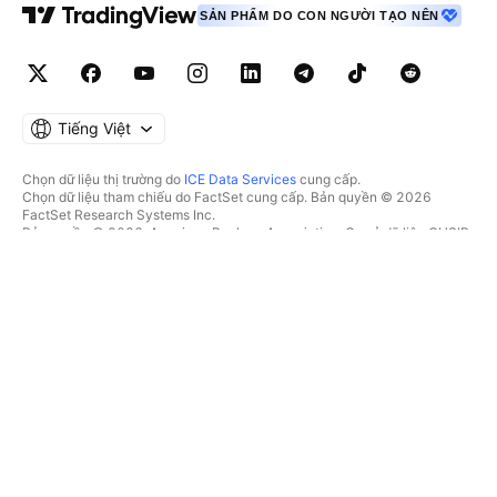
SẢN PHẨM DO CON NGƯỜI TẠO NÊN
Tiếng Việt
Chọn dữ liệu thị trường do
ICE Data Services
cung cấp.
Chọn dữ liệu tham chiếu do FactSet cung cấp. Bản quyền © 2026
FactSet Research Systems Inc.
Bản quyền © 2026, American Bankers Association. Cơ sở dữ liệu CUSIP
do FactSet Research Systems Inc. cung cấp. Đã đăng ký bản quyền.
Hồ sơ nộp lên SEC và các tài liệu khác do
Quartr
cung cấp.
© 2026 TradingView, Inc.
HƠN CẢ MỘT SẢN PHẨM
CÔNG CỤ & GÓI ĐĂNG KÝ
Supercharts
Tính năng
BỘ LỌC
Trả phí
Dữ liệu thị trường
Cổ phiếu
Tặng quà gói
Quỹ Hoán đổi danh mục
GIAO DỊCH
Trái phiếu
Tiền điện tử
Tổng quan