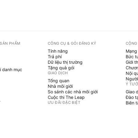
 SẢN PHẨM
CÔNG CỤ & GÓI ĐĂNG KÝ
CỘNG
Tính năng
Mạng 
Trả phí
Bức t
Dữ liệu thị trường
Giới t
Tặng quà gói
Chươn
i danh mục
GIAO DỊCH
Nội q
Người
Tổng quan
Ý TƯ
Nhà môi giới
So sánh các nhà môi giới
Giao 
Cuộc thi The Leap
Đào t
T
ƯU ĐÃI ĐẶC BIỆT
Biên 
PINE 
Hợp đồng tương lai CME Group
i danh mục
Hợp đồng tương lai Eurex
Chỉ b
Gói cổ phiếu Hoa Kỳ
Phù t
GIỚI THIỆU VỀ CÔNG TY
Người
Không 
Chúng tôi là ai