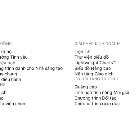
 ĐỒNG
GIẢI PHÁP KINH DOANH
xã hội
Tiện ích
ường Tình yêu
Thư viện biểu đồ
hiệu bạn
Lightweight Charts™
g trình dành cho Nhà sáng tạo
Biểu đồ Nâng cao
uy chung
Nền tảng Giao dịch
 điều hành
CƠ HỘI TĂNG TRƯỞNG
ỞNG
Quảng cáo
dịch
Tích hợp tính năng Môi giới
ạo
Chương trình Đối tác
tập viên chọn
Chương trình giáo dục
SCRIPT
áo & chiến lược
hủy
 làm việc tự do
gian trả phí