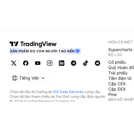
HƠN CẢ MỘT
Supercharts
SẢN PHẨM DO CON NGƯỜI TẠO NÊN
BỘ LỌC
Cổ phiếu
Quỹ Hoán đổ
Trái phiếu
Tiếng Việt
Tiền điện tử
Cặp CEX
Cặp DEX
Chọn dữ liệu thị trường do
ICE Data Services
cung cấp.
Pine
Chọn dữ liệu tham chiếu do FactSet cung cấp. Bản quyền
BẢN ĐỒ NHIỆ
© 2026 FactSet Research Systems Inc.
Bản quyền © 2026, American Bankers Association. Cơ sở
Cổ phiếu
dữ liệu CUSIP do FactSet Research Systems Inc. cung cấp.
Quỹ Hoán đổ
Đã đăng ký bản quyền.
Tiền điện tử
Hồ sơ nộp lên SEC và các tài liệu khác do
Quartr
cung cấp.
LỊCH
© 2026 TradingView, Inc.
Kinh tế