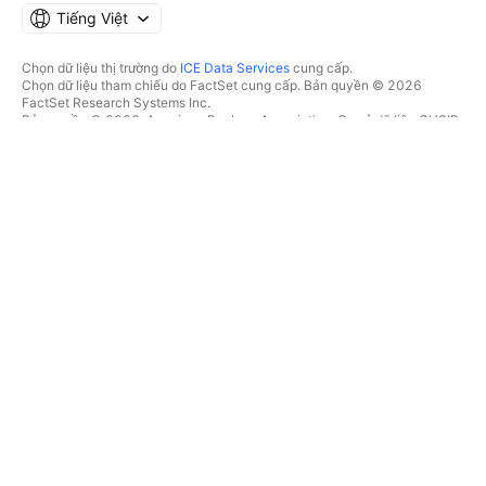
Tiếng Việt
Chọn dữ liệu thị trường do
ICE Data Services
cung cấp.
Chọn dữ liệu tham chiếu do FactSet cung cấp. Bản quyền © 2026
FactSet Research Systems Inc.
Bản quyền © 2026, American Bankers Association. Cơ sở dữ liệu CUSIP
do FactSet Research Systems Inc. cung cấp. Đã đăng ký bản quyền.
Hồ sơ nộp lên SEC và các tài liệu khác do
Quartr
cung cấp.
© 2026 TradingView, Inc.
HƠN CẢ MỘT SẢN PHẨM
CÔNG CỤ & GÓI ĐĂNG KÝ
Supercharts
Tính năng
BỘ LỌC
Trả phí
Dữ liệu thị trường
Cổ phiếu
Tặng quà gói
Quỹ Hoán đổi danh mục
GIAO DỊCH
Trái phiếu
Tiền điện tử
Tổng quan
Cặp CEX
Nhà môi giới
Cặp DEX
So sánh các nhà môi giới
Pine
Cuộc thi The Leap
BẢN ĐỒ NHIỆT
ƯU ĐÃI ĐẶC BIỆT
Cổ phiếu
Hợp đồng tương lai CME