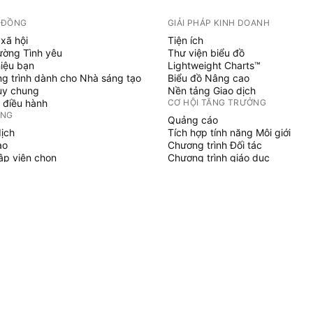
 ĐỒNG
GIẢI PHÁP KINH DOANH
xã hội
Tiện ích
ường Tình yêu
Thư viện biểu đồ
hiệu bạn
Lightweight Charts™
g trình dành cho Nhà sáng tạo
Biểu đồ Nâng cao
uy chung
Nền tảng Giao dịch
 điều hành
CƠ HỘI TĂNG TRƯỞNG
ỞNG
Quảng cáo
dịch
Tích hợp tính năng Môi giới
ạo
Chương trình Đối tác
tập viên chọn
Chương trình giáo dục
SCRIPT
áo & chiến lược
hủy
 làm việc tự do
gian trả phí