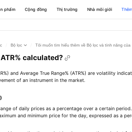
ản phẩm
Cộng đồng
Thị trường
Nhà môi giới
Thêm
/
/
ức
Bộ lọc
Tôi muốn tìm hiểu thêm về Bộ lọc và tính năng của
ATR% calculated?
) and Average True Range% (ATR%) are volatility indicato
ement of an instrument in the market.
)
ge of daily prices as a percentage over a certain period. 
aximum and minimum price for the day, expressed as a perc