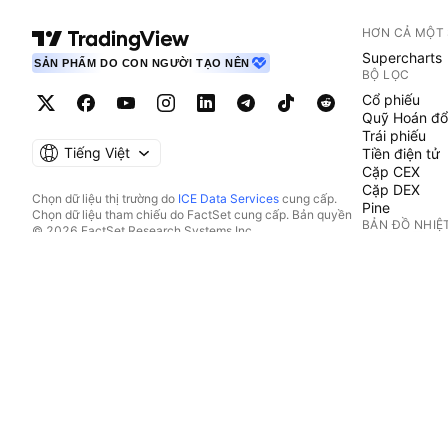
HƠN CẢ MỘT
Supercharts
SẢN PHẨM DO CON NGƯỜI TẠO NÊN
BỘ LỌC
Cổ phiếu
Quỹ Hoán đổ
Trái phiếu
Tiếng Việt
Tiền điện tử
Cặp CEX
Cặp DEX
Chọn dữ liệu thị trường do
ICE Data Services
cung cấp.
Pine
Chọn dữ liệu tham chiếu do FactSet cung cấp. Bản quyền
BẢN ĐỒ NHIỆ
© 2026 FactSet Research Systems Inc.
Bản quyền © 2026, American Bankers Association. Cơ sở
Cổ phiếu
dữ liệu CUSIP do FactSet Research Systems Inc. cung cấp.
Quỹ Hoán đổ
Đã đăng ký bản quyền.
Tiền điện tử
Hồ sơ nộp lên SEC và các tài liệu khác do
Quartr
cung cấp.
LỊCH
© 2026 TradingView, Inc.
Kinh tế
Thu nhập
Cổ tức
IPO
XEM THÊM S
Dòng Tin tức
Danh mục đầ