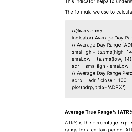
This indicator helps to under
The formula we use to calcula
//@version=5

indicator("Average Day Ran
// Average Day Range (ADR
smaHigh = ta.sma(high, 14)
smaLow = ta.sma(low, 14)

adr = smaHigh - smaLow

// Average Day Range Perc
adrp = adr / close * 100

plot(adrp, title="ADR%")
Average True Range% (ATR
ATR% is the percentage expres
range for a certain period. AT