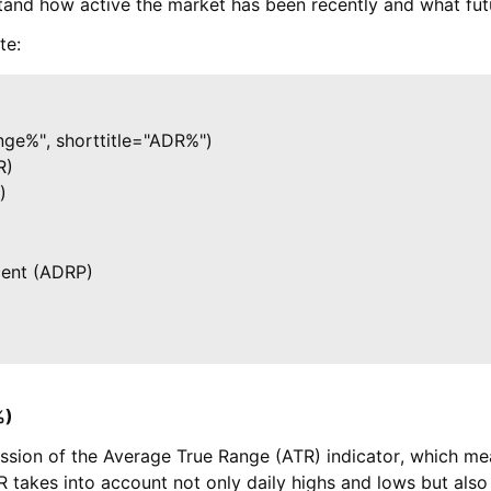
stand how active the market has been recently and what futu
te:
ge%", shorttitle="ADR%")

)



ent (ADRP)

%)
sion of the Average True Range (ATR) indicator, which mea
R takes into account not only daily highs and lows but also