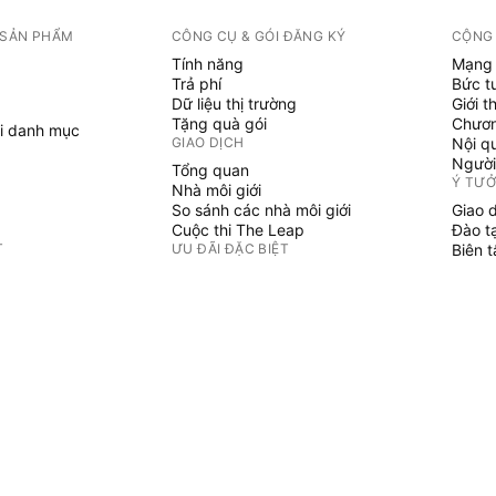
 SẢN PHẨM
CÔNG CỤ & GÓI ĐĂNG KÝ
CỘNG
Tính năng
Mạng 
Trả phí
Bức t
Dữ liệu thị trường
Giới t
Tặng quà gói
Chươn
i danh mục
GIAO DỊCH
Nội q
Người
Tổng quan
Ý TƯ
Nhà môi giới
So sánh các nhà môi giới
Giao 
Cuộc thi The Leap
Đào t
T
ƯU ĐÃI ĐẶC BIỆT
Biên 
PINE 
Hợp đồng tương lai CME Group
i danh mục
Hợp đồng tương lai Eurex
Chỉ b
Gói cổ phiếu Hoa Kỳ
Phù t
GIỚI THIỆU VỀ CÔNG TY
Người
Không 
Chúng tôi là ai
Sứ mệnh không gian
Blog
Trung tâm Trợ giúp
ẢN PHẨM
Sự nghiệp
Bộ Tài liệu truyền thông
HÀNG HÓA
u tư