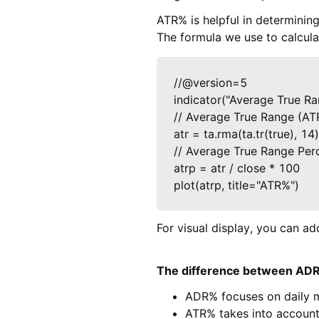
ATR% is helpful in determining 
The formula we use to calcula
//@version=5

indicator("Average True Ra
// Average True Range (ATR
atr = ta.rma(ta.tr(true), 14)

// Average True Range Perc
atrp = atr / close * 100

plot(atrp, title="ATR%")
For visual display, you can ad
The difference between AD
ADR% focuses on daily 
ATR% takes into account 