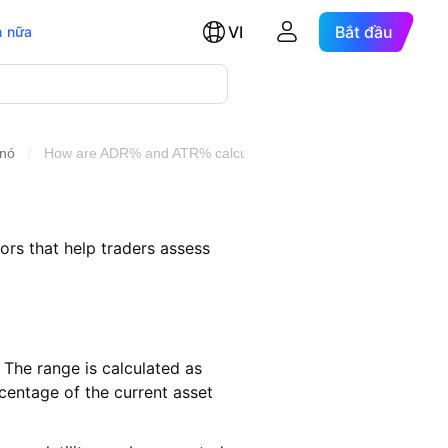
VI
Bắt đầu
 nữa
/
 nó
How are ADR% and ATR% calculated?
rs that help traders assess
The range is calculated as
entage of the current asset