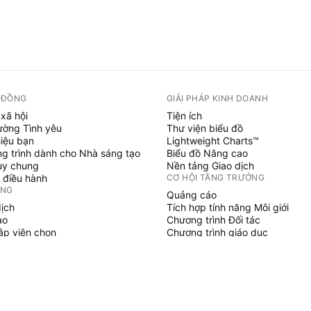
 ĐỒNG
GIẢI PHÁP KINH DOANH
xã hội
Tiện ích
ường Tình yêu
Thư viện biểu đồ
hiệu bạn
Lightweight Charts™
g trình dành cho Nhà sáng tạo
Biểu đồ Nâng cao
uy chung
Nền tảng Giao dịch
 điều hành
CƠ HỘI TĂNG TRƯỞNG
ỞNG
Quảng cáo
dịch
Tích hợp tính năng Môi giới
ạo
Chương trình Đối tác
tập viên chọn
Chương trình giáo dục
SCRIPT
áo & chiến lược
hủy
 làm việc tự do
gian trả phí