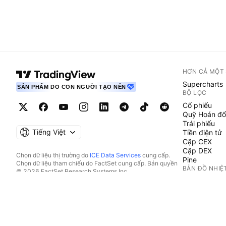
HƠN CẢ MỘT
Supercharts
SẢN PHẨM DO CON NGƯỜI TẠO NÊN
BỘ LỌC
Cổ phiếu
Quỹ Hoán đổ
Trái phiếu
Tiếng Việt
Tiền điện tử
Cặp CEX
Cặp DEX
Chọn dữ liệu thị trường do
ICE Data Services
cung cấp.
Pine
Chọn dữ liệu tham chiếu do FactSet cung cấp. Bản quyền
BẢN ĐỒ NHIỆ
© 2026 FactSet Research Systems Inc.
Bản quyền © 2026, American Bankers Association. Cơ sở
Cổ phiếu
dữ liệu CUSIP do FactSet Research Systems Inc. cung cấp.
Quỹ Hoán đổ
Đã đăng ký bản quyền.
Tiền điện tử
Hồ sơ nộp lên SEC và các tài liệu khác do
Quartr
cung cấp.
LỊCH
© 2026 TradingView, Inc.
Kinh tế