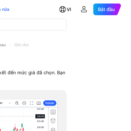
VI
Bắt đầu
 nữa
/
hau
Ghi chú
 kết đến mức giá đã chọn. Bạn