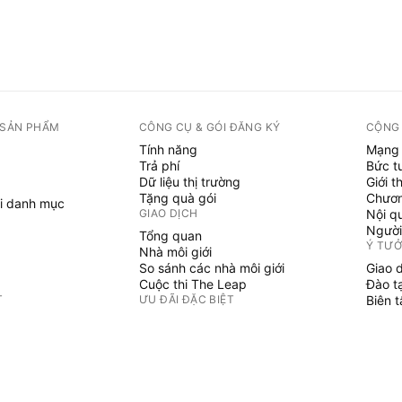
 SẢN PHẨM
CÔNG CỤ & GÓI ĐĂNG KÝ
CỘNG
Tính năng
Mạng 
Trả phí
Bức t
Dữ liệu thị trường
Giới t
Tặng quà gói
Chươn
i danh mục
GIAO DỊCH
Nội q
Người
Tổng quan
Ý TƯ
Nhà môi giới
So sánh các nhà môi giới
Giao 
Cuộc thi The Leap
Đào t
T
ƯU ĐÃI ĐẶC BIỆT
Biên 
PINE 
Hợp đồng tương lai CME Group
i danh mục
Hợp đồng tương lai Eurex
Chỉ b
Gói cổ phiếu Hoa Kỳ
Phù t
GIỚI THIỆU VỀ CÔNG TY
Người
Không 
Chúng tôi là ai