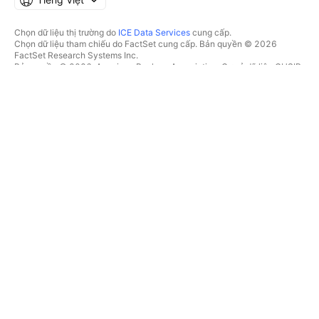
Chọn dữ liệu thị trường do
ICE Data Services
cung cấp.
Chọn dữ liệu tham chiếu do FactSet cung cấp. Bản quyền © 2026
FactSet Research Systems Inc.
Bản quyền © 2026, American Bankers Association. Cơ sở dữ liệu CUSIP
do FactSet Research Systems Inc. cung cấp. Đã đăng ký bản quyền.
Hồ sơ nộp lên SEC và các tài liệu khác do
Quartr
cung cấp.
© 2026 TradingView, Inc.
HƠN CẢ MỘT SẢN PHẨM
CÔNG CỤ & GÓI ĐĂNG KÝ
Supercharts
Tính năng
BỘ LỌC
Trả phí
Dữ liệu thị trường
Cổ phiếu
Tặng quà gói
Quỹ Hoán đổi danh mục
GIAO DỊCH
Trái phiếu
Tiền điện tử
Tổng quan
Cặp CEX
Nhà môi giới
Cặp DEX
So sánh các nhà môi giới
Pine
Cuộc thi The Leap
BẢN ĐỒ NHIỆT
ƯU ĐÃI ĐẶC BIỆT
Cổ phiếu
Hợp đồng tương lai CME
Quỹ Hoán đổi danh mục
Group