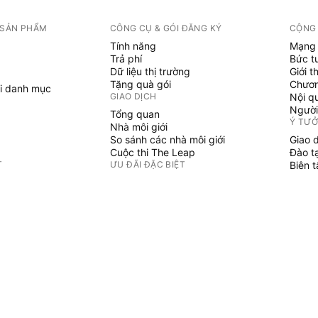
 SẢN PHẨM
CÔNG CỤ & GÓI ĐĂNG KÝ
CỘNG
Tính năng
Mạng 
Trả phí
Bức t
Dữ liệu thị trường
Giới t
Tặng quà gói
Chươn
i danh mục
GIAO DỊCH
Nội q
Người
Tổng quan
Ý TƯ
Nhà môi giới
So sánh các nhà môi giới
Giao 
Cuộc thi The Leap
Đào t
T
ƯU ĐÃI ĐẶC BIỆT
Biên 
PINE 
Hợp đồng tương lai CME Group
i danh mục
Hợp đồng tương lai Eurex
Chỉ b
Gói cổ phiếu Hoa Kỳ
Phù t
GIỚI THIỆU VỀ CÔNG TY
Người
Không 
Chúng tôi là ai
Sứ mệnh không gian
Blog
Trung tâm Trợ giúp
ẢN PHẨM
Sự nghiệp
Bộ Tài liệu truyền thông
HÀNG HÓA