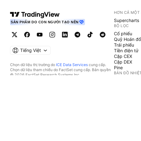
HƠN CẢ MỘT
Supercharts
SẢN PHẨM DO CON NGƯỜI TẠO NÊN
BỘ LỌC
Cổ phiếu
Quỹ Hoán đổ
Trái phiếu
Tiếng Việt
Tiền điện tử
Cặp CEX
Cặp DEX
Chọn dữ liệu thị trường do
ICE Data Services
cung cấp.
Pine
Chọn dữ liệu tham chiếu do FactSet cung cấp. Bản quyền
BẢN ĐỒ NHIỆ
© 2026 FactSet Research Systems Inc.
Bản quyền © 2026, American Bankers Association. Cơ sở
Cổ phiếu
dữ liệu CUSIP do FactSet Research Systems Inc. cung cấp.
Quỹ Hoán đổ
Đã đăng ký bản quyền.
Tiền điện tử
Hồ sơ nộp lên SEC và các tài liệu khác do
Quartr
cung cấp.
LỊCH
© 2026 TradingView, Inc.
Kinh tế
Thu nhập
Cổ tức
IPO
XEM THÊM S
Dòng Tin tức