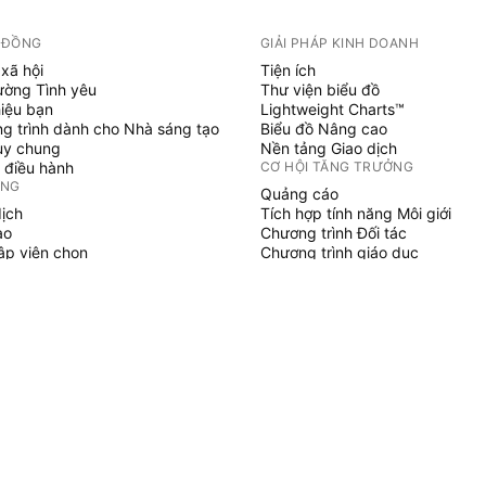
 ĐỒNG
GIẢI PHÁP KINH DOANH
xã hội
Tiện ích
ường Tình yêu
Thư viện biểu đồ
hiệu bạn
Lightweight Charts™
g trình dành cho Nhà sáng tạo
Biểu đồ Nâng cao
uy chung
Nền tảng Giao dịch
 điều hành
CƠ HỘI TĂNG TRƯỞNG
ỞNG
Quảng cáo
dịch
Tích hợp tính năng Môi giới
ạo
Chương trình Đối tác
tập viên chọn
Chương trình giáo dục
SCRIPT
áo & chiến lược
hủy
 làm việc tự do
gian trả phí