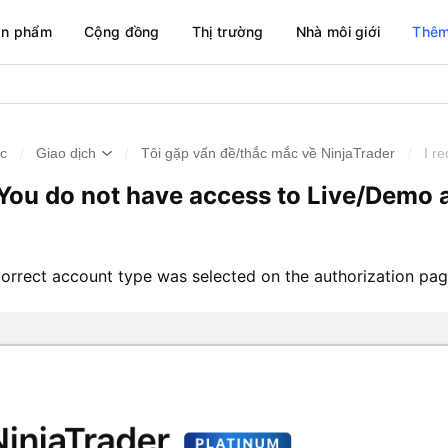
ản phẩm
Cộng đồng
Thị trường
Nhà môi giới
Thêm
/
/
/
ức
Giao dịch
Tôi gặp vấn đề/thắc mắc về NinjaTrader
I r
 “You do not have access to Live/Demo
 correct account type was selected on the authorization pa