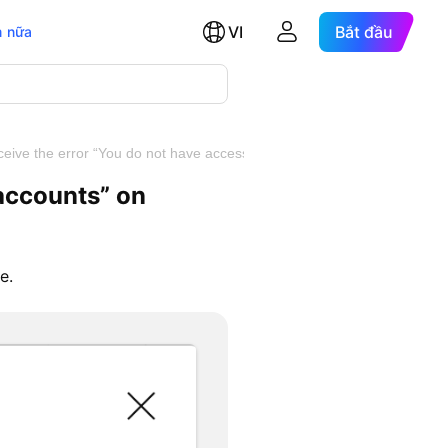
VI
Bắt đầu
 nữa
eceive the error “You do not have access to Live/Demo accounts…
 accounts” on
ge.