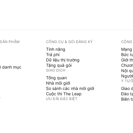
 SẢN PHẨM
CÔNG CỤ & GÓI ĐĂNG KÝ
CỘNG
Tính năng
Mạng 
Trả phí
Bức t
Dữ liệu thị trường
Giới t
Tặng quà gói
Chươn
i danh mục
GIAO DỊCH
Nội q
Người
Tổng quan
Ý TƯ
Nhà môi giới
So sánh các nhà môi giới
Giao 
Cuộc thi The Leap
Đào t
T
ƯU ĐÃI ĐẶC BIỆT
Biên 
PINE 
Hợp đồng tương lai CME Group
i danh mục
Hợp đồng tương lai Eurex
Chỉ b
Gói cổ phiếu Hoa Kỳ
Phù t
GIỚI THIỆU VỀ CÔNG TY
Người
Không 
Chúng tôi là ai