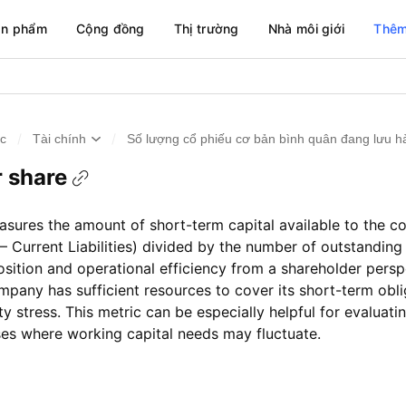
ản phẩm
Cộng đồng
Thị trường
Nhà môi giới
Thêm
/
/
ức
Tài chính
Số lượng cổ phiếu cơ bản bình quân đang lưu h
r share
sures the amount of short-term capital available to the c
– Current Liabilities) divided by the number of outstanding 
osition and operational efficiency from a shareholder persp
ompany has sufficient resources to cover its short-term obl
y stress. This metric can be especially helpful for evaluating
ses where working capital needs may fluctuate.