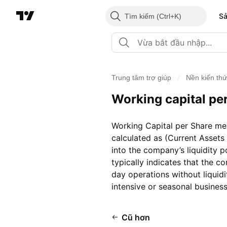
S
Tìm kiếm
/
Trung tâm trợ giúp
Nền kiến th
Working capital pe
Working Capital per Share mea
calculated as (Current Assets 
into the company’s liquidity p
typically indicates that the c
day operations without liquidit
intensive or seasonal busines
Cũ hơn