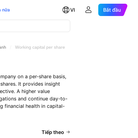
VI
Bắt đầu
 nữa
/
ành
Working capital per share
ompany on a per-share basis,
shares. It provides insight
ective. A higher value
igations and continue day-to-
 financial health in capital-
Tiếp theo