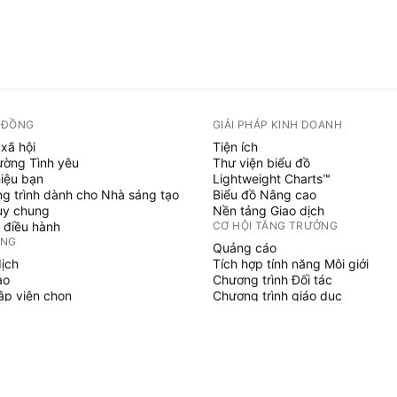
 ĐỒNG
GIẢI PHÁP KINH DOANH
xã hội
Tiện ích
ường Tình yêu
Thư viện biểu đồ
hiệu bạn
Lightweight Charts™
g trình dành cho Nhà sáng tạo
Biểu đồ Nâng cao
uy chung
Nền tảng Giao dịch
 điều hành
CƠ HỘI TĂNG TRƯỞNG
ỞNG
Quảng cáo
dịch
Tích hợp tính năng Môi giới
ạo
Chương trình Đối tác
tập viên chọn
Chương trình giáo dục
SCRIPT
áo & chiến lược
hủy
 làm việc tự do
gian trả phí