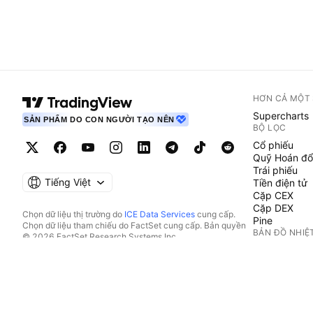
HƠN CẢ MỘT
Supercharts
SẢN PHẨM DO CON NGƯỜI TẠO NÊN
BỘ LỌC
Cổ phiếu
Quỹ Hoán đổ
Trái phiếu
Tiếng Việt
Tiền điện tử
Cặp CEX
Cặp DEX
Chọn dữ liệu thị trường do
ICE Data Services
cung cấp.
Pine
Chọn dữ liệu tham chiếu do FactSet cung cấp. Bản quyền
BẢN ĐỒ NHIỆ
© 2026 FactSet Research Systems Inc.
Bản quyền © 2026, American Bankers Association. Cơ sở
Cổ phiếu
dữ liệu CUSIP do FactSet Research Systems Inc. cung cấp.
Quỹ Hoán đổ
Đã đăng ký bản quyền.
Tiền điện tử
Hồ sơ nộp lên SEC và các tài liệu khác do
Quartr
cung cấp.
LỊCH
© 2026 TradingView, Inc.
Kinh tế