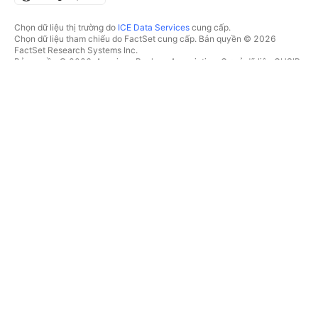
Chọn dữ liệu thị trường do
ICE Data Services
cung cấp.
Chọn dữ liệu tham chiếu do FactSet cung cấp. Bản quyền © 2026
FactSet Research Systems Inc.
Bản quyền © 2026, American Bankers Association. Cơ sở dữ liệu CUSIP
do FactSet Research Systems Inc. cung cấp. Đã đăng ký bản quyền.
Hồ sơ nộp lên SEC và các tài liệu khác do
Quartr
cung cấp.
© 2026 TradingView, Inc.
HƠN CẢ MỘT SẢN PHẨM
CÔNG CỤ & GÓI ĐĂNG KÝ
Supercharts
Tính năng
BỘ LỌC
Trả phí
Dữ liệu thị trường
Cổ phiếu
Tặng quà gói
Quỹ Hoán đổi danh mục
GIAO DỊCH
Trái phiếu
Tiền điện tử
Tổng quan
Cặp CEX
Nhà môi giới
Cặp DEX
So sánh các nhà môi giới
Pine
Cuộc thi The Leap
BẢN ĐỒ NHIỆT
ƯU ĐÃI ĐẶC BIỆT
Cổ phiếu
Hợp đồng tương lai CME
Quỹ Hoán đổi danh mục
Group