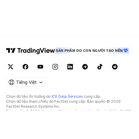
SẢN PHẨM DO CON NGƯỜI TẠO NÊN
Tiếng Việt
Chọn dữ liệu thị trường do
ICE Data Services
cung cấp.
Chọn dữ liệu tham chiếu do FactSet cung cấp. Bản quyền © 2026
FactSet Research Systems Inc.
Bản quyền © 2026, American Bankers Association. Cơ sở dữ liệu CUSIP
do FactSet Research Systems Inc. cung cấp. Đã đăng ký bản quyền.
Hồ sơ nộp lên SEC và các tài liệu khác do
Quartr
cung cấp.
© 2026 TradingView, Inc.