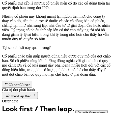
Cổ phiếu thứ cấp là những cổ phiếu hiện có do các cổ đông hiện tại
quyết định bán trong đợt IPO.
Những cổ phiếu này không mang lại nguồn tiền mới cho công ty —
thay vào đó, tiền thu được sẽ thuộc về các cổ đông bán cổ phiếu,
chẳng hạn như nhà sáng lập, nhà đầu tư từ giai đoạn đầu hoặc nhân
viên. Tỷ trọng cổ phiếu thứ cấp lớn có thể cho thấy người nội bộ
đang giảm tỷ lệ sở hữu, trong khi tỷ trọng nhỏ hơn cho thấy họ vẫn
muốn duy trì quyền sở hữu.
Tại sao chỉ số này quan trọng?
Cổ phiếu chào bán giúp người dùng hiểu được quy mô của đợt chào
bán. Số cổ phiếu càng lớn thường đồng nghĩa với giao dịch có quy
mô càng lớn và có khả năng gây pha loãng nhiều hơn đối với các cổ
đông hiện hữu, trong khi số lượng nhỏ hơn có thể cho thấy đây là
một đợt chào bán có quy mô hạn chế hoặc ở giai đoạn đầu.
Cũ hơn
Cũ hơn
Giá trị đợt phát hành
Tiếp theo
Tiếp theo
Offer date
Ra mắt Superchats