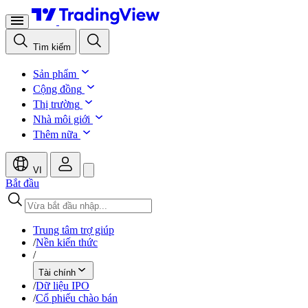
Tìm kiếm
Sản phẩm
Cộng đồng
Thị trường
Nhà môi giới
Thêm nữa
VI
Bắt đầu
Trung tâm trợ giúp
/
Nền kiến thức
/
Tài chính
/
Dữ liệu IPO
/
Cổ phiếu chào bán