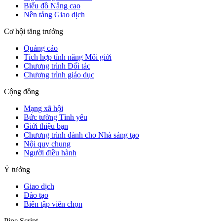
Biểu đồ Nâng cao
Nền tảng Giao dịch
Cơ hội tăng trưởng
Quảng cáo
Tích hợp tính năng Môi giới
Chương trình Đối tác
Chương trình giáo dục
Cộng đồng
Mạng xã hội
Bức tường Tình yêu
Giới thiệu bạn
Chương trình dành cho Nhà sáng tạo
Nội quy chung
Người điều hành
Ý tưởng
Giao dịch
Đào tạo
Biên tập viên chọn
Pine Script