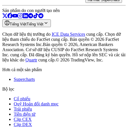
Sản phẩm do con người tạo nên
Tiếng Việt
Tiếng Việt
Chọn dữ liệu thị trường do
ICE Data Services
cung cấp.
Chọn dữ
liệu tham chiếu do FactSet cung cấp. Bản quyền © 2026 FactSet
Research Systems Inc.
Bản quyền © 2026, American Bankers
Association. Cơ sở dữ liệu CUSIP do FactSet Research Systems
Inc. cung cấp. Đã đăng ký bản quyền.
Hồ sơ nộp lên SEC và các tài
liệu khác do
Quartr
cung cấp.
© 2026 TradingView, Inc.
Hơn cả một sản phẩm
Supercharts
Bộ lọc
Cổ phiếu
Quỹ Hoán đổi danh mục
Trái phiếu
Tiền điện tử
Cặp CEX
Cặp DEX