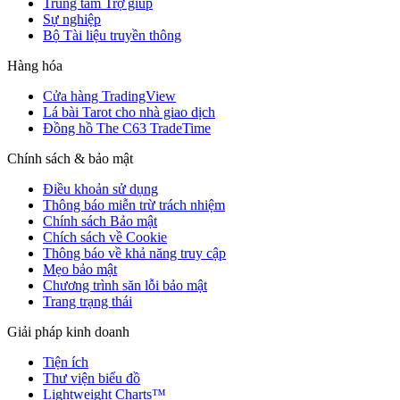
Trung tâm Trợ giúp
Sự nghiệp
Bộ Tài liệu truyền thông
Hàng hóa
Cửa hàng TradingView
Lá bài Tarot cho nhà giao dịch
Đồng hồ The C63 TradeTime
Chính sách & bảo mật
Điều khoản sử dụng
Thông báo miễn trừ trách nhiệm
Chính sách Bảo mật
Chích sách về Cookie
Thông báo về khả năng truy cập
Mẹo bảo mật
Chương trình săn lỗi bảo mật
Trang trạng thái
Giải pháp kinh doanh
Tiện ích
Thư viện biểu đồ
Lightweight Charts™