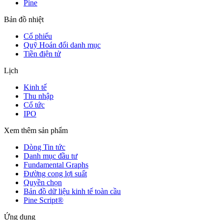
Pine
Bản đồ nhiệt
Cổ phiếu
Quỹ Hoán đổi danh mục
Tiền điện tử
Lịch
Kinh tế
Thu nhập
Cổ tức
IPO
Xem thêm sản phẩm
Dòng Tin tức
Danh mục đầu tư
Fundamental Graphs
Đường cong lợi suất
Quyền chọn
Bản đồ dữ liệu kinh tế toàn cầu
Pine Script®
Ứng dụng