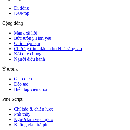
Di động
Desktop
Cộng đồng
Mạng xã hội
Bức tường Tình yêu
Giới thiệu bạn
Chương trình dành cho Nhà sáng tạo
Nội quy chung
Người điều hành
Ý tưởng
Giao dịch
Đào tạo
Biên tập viên chọn
Pine Script
Chỉ báo & chiến lược
Phù thủy
Người làm việc tự do
Không gian trả phí