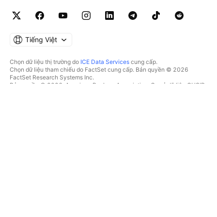
Tiếng Việt
Chọn dữ liệu thị trường do
ICE Data Services
cung cấp.
Chọn dữ liệu tham chiếu do FactSet cung cấp. Bản quyền © 2026
FactSet Research Systems Inc.
Bản quyền © 2026, American Bankers Association. Cơ sở dữ liệu CUSIP
do FactSet Research Systems Inc. cung cấp. Đã đăng ký bản quyền.
Hồ sơ nộp lên SEC và các tài liệu khác do
Quartr
cung cấp.
© 2026 TradingView, Inc.
HƠN CẢ MỘT SẢN PHẨM
CÔNG CỤ & GÓI ĐĂNG KÝ
Supercharts
Tính năng
BỘ LỌC
Trả phí
Dữ liệu thị trường
Cổ phiếu
Tặng quà gói
Quỹ Hoán đổi danh mục
GIAO DỊCH
Trái phiếu
Tiền điện tử
Tổng quan
Cặp CEX
Nhà môi giới
Cặp DEX
So sánh các nhà môi giới