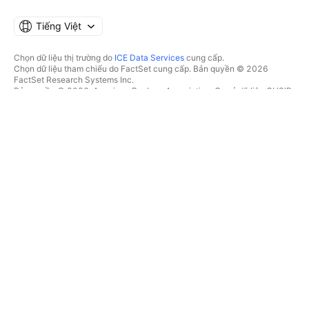
Tiếng Việt
Chọn dữ liệu thị trường do
ICE Data Services
cung cấp.
Chọn dữ liệu tham chiếu do FactSet cung cấp. Bản quyền © 2026
FactSet Research Systems Inc.
Bản quyền © 2026, American Bankers Association. Cơ sở dữ liệu CUSIP
do FactSet Research Systems Inc. cung cấp. Đã đăng ký bản quyền.
Hồ sơ nộp lên SEC và các tài liệu khác do
Quartr
cung cấp.
© 2026 TradingView, Inc.
HƠN CẢ MỘT SẢN PHẨM
CÔNG CỤ & GÓI ĐĂNG KÝ
Supercharts
Tính năng
BỘ LỌC
Trả phí
Dữ liệu thị trường
Cổ phiếu
Tặng quà gói
Quỹ Hoán đổi danh mục
GIAO DỊCH
Trái phiếu
Tiền điện tử
Tổng quan
Cặp CEX
Nhà môi giới
Cặp DEX
So sánh các nhà môi giới
Pine
Cuộc thi The Leap
BẢN ĐỒ NHIỆT
ƯU ĐÃI ĐẶC BIỆT