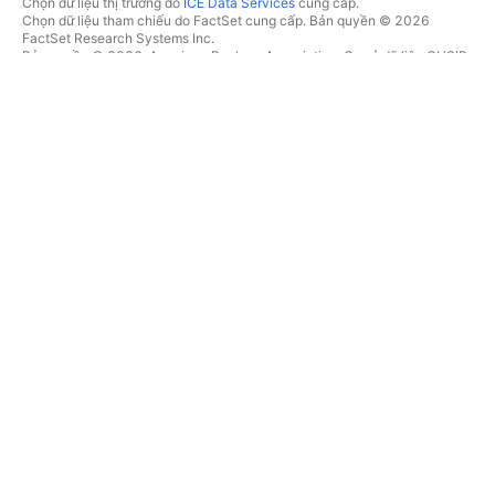
Chọn dữ liệu thị trường do
ICE Data Services
cung cấp.
Chọn dữ liệu tham chiếu do FactSet cung cấp. Bản quyền © 2026
FactSet Research Systems Inc.
Bản quyền © 2026, American Bankers Association. Cơ sở dữ liệu CUSIP
do FactSet Research Systems Inc. cung cấp. Đã đăng ký bản quyền.
Hồ sơ nộp lên SEC và các tài liệu khác do
Quartr
cung cấp.
© 2026 TradingView, Inc.
HƠN CẢ MỘT SẢN PHẨM
CÔNG CỤ & GÓI ĐĂNG KÝ
Supercharts
Tính năng
BỘ LỌC
Trả phí
Dữ liệu thị trường
Cổ phiếu
Tặng quà gói
Quỹ Hoán đổi danh mục
GIAO DỊCH
Trái phiếu
Tiền điện tử
Tổng quan
Cặp CEX
Nhà môi giới
Cặp DEX
So sánh các nhà môi giới
Pine
Cuộc thi The Leap
BẢN ĐỒ NHIỆT
ƯU ĐÃI ĐẶC BIỆT
Cổ phiếu
Hợp đồng tương lai CME
Quỹ Hoán đổi danh mục
Group
Tiền điện tử
Hợp đồng tương lai Eurex
LỊCH
Gói cổ phiếu Hoa Kỳ