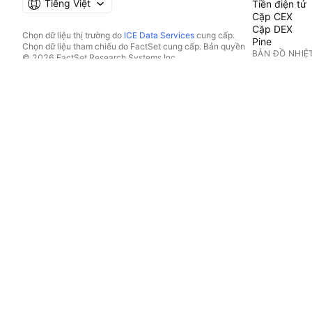
Tiếng Việt
Tiền điện tử
Cặp CEX
Cặp DEX
Chọn dữ liệu thị trường do
ICE Data Services
cung cấp.
Pine
Chọn dữ liệu tham chiếu do FactSet cung cấp. Bản quyền
BẢN ĐỒ NHIỆ
© 2026 FactSet Research Systems Inc.
Bản quyền © 2026, American Bankers Association. Cơ sở
Cổ phiếu
dữ liệu CUSIP do FactSet Research Systems Inc. cung cấp.
Quỹ Hoán đổ
Đã đăng ký bản quyền.
Tiền điện tử
Hồ sơ nộp lên SEC và các tài liệu khác do
Quartr
cung cấp.
LỊCH
© 2026 TradingView, Inc.
Kinh tế
Thu nhập
Cổ tức
IPO
XEM THÊM S
Dòng Tin tức
Danh mục đầ
Fundamental
Đường cong l
Quyền chọn
Bản đồ dữ liệ
Pine Script®
ỨNG DỤNG
Di động
Desktop