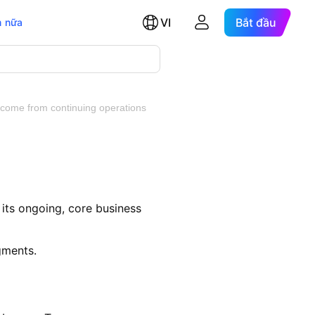
VI
Bắt đầu
 nữa
ncome from continuing operations
its ongoing, core business
gments.