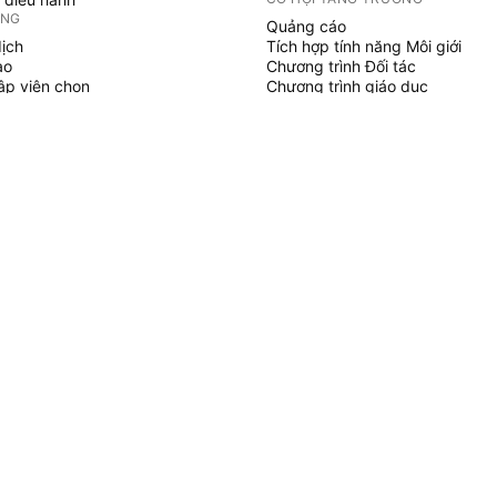
ỞNG
Quảng cáo
dịch
Tích hợp tính năng Môi giới
ạo
Chương trình Đối tác
tập viên chọn
Chương trình giáo dục
SCRIPT
áo & chiến lược
hủy
 làm việc tự do
gian trả phí