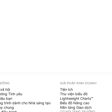
 ĐỒNG
GIẢI PHÁP KINH DOANH
xã hội
Tiện ích
ường Tình yêu
Thư viện biểu đồ
hiệu bạn
Lightweight Charts™
g trình dành cho Nhà sáng tạo
Biểu đồ Nâng cao
uy chung
Nền tảng Giao dịch
 điều hành
CƠ HỘI TĂNG TRƯỞNG