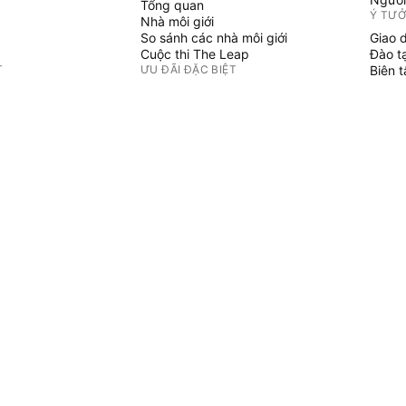
Tổng quan
Ý TƯ
Nhà môi giới
So sánh các nhà môi giới
Giao 
Cuộc thi The Leap
Đào t
T
ƯU ĐÃI ĐẶC BIỆT
Biên 
PINE 
Hợp đồng tương lai CME Group
i danh mục
Hợp đồng tương lai Eurex
Chỉ b
Gói cổ phiếu Hoa Kỳ
Phù t
GIỚI THIỆU VỀ CÔNG TY
Người
Không 
Chúng tôi là ai
Sứ mệnh không gian
Blog
Trung tâm Trợ giúp
ẢN PHẨM
Sự nghiệp
Bộ Tài liệu truyền thông
HÀNG HÓA
u tư
 Graphs
Cửa hàng TradingView
ợi suất
Lá bài Tarot cho nhà giao dịch
Đồng hồ The C63 TradeTime
u kinh tế toàn cầu
CHÍNH SÁCH & BẢO MẬT
Điều khoản sử dụng
Thông báo miễn trừ trách nhiệm
Chính sách Bảo mật
Chích sách về Cookie