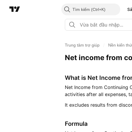
S
Tìm kiếm
/
Trung tâm trợ giúp
Nền kiến th
Net income from co
What is Net Income fro
Net Income from Continuing O
activities after all expenses,
It excludes results from disc
Formula