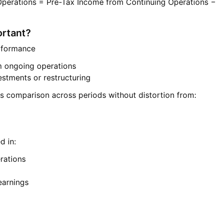
Operations = Pre-Tax Income from Continuing Operations 
ortant?
rformance
om ongoing operations
stments or restructuring
ws comparison across periods without distortion from:
d in:
rations
earnings