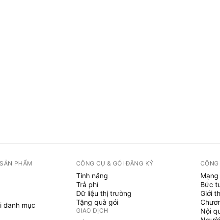
 SẢN PHẨM
CÔNG CỤ & GÓI ĐĂNG KÝ
CỘNG
Tính năng
Mạng 
Trả phí
Bức t
Dữ liệu thị trường
Giới t
Tặng quà gói
Chươn
i danh mục
GIAO DỊCH
Nội q
Người