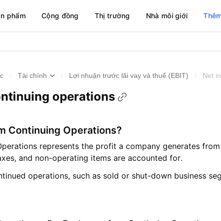
ản phẩm
Cộng đồng
Thị trường
Nhà môi giới
Thêm
/
/
/
ức
Tài chính
Lợi nhuận trước lãi vay và thuế (EBIT)
Net i
ntinuing operations
m Continuing Operations?
perations represents the profit a company generates from 
 taxes, and non-operating items are accounted for.
ontinued operations, such as sold or shut-down business se