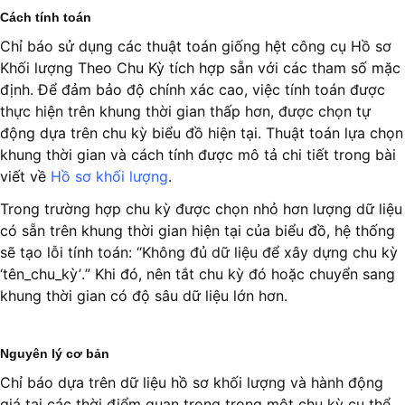
Cách tính toán
Chỉ báo sử dụng các thuật toán giống hệt công cụ Hồ sơ
Khối lượng Theo Chu Kỳ tích hợp sẵn với các tham số mặc
định. Để đảm bảo độ chính xác cao, việc tính toán được
thực hiện trên khung thời gian thấp hơn, được chọn tự
động dựa trên chu kỳ biểu đồ hiện tại. Thuật toán lựa chọn
khung thời gian và cách tính được mô tả chi tiết trong bài
viết về
Hồ sơ khối lượng
.
Trong trường hợp chu kỳ được chọn nhỏ hơn lượng dữ liệu
có sẵn trên khung thời gian hiện tại của biểu đồ, hệ thống
sẽ tạo lỗi tính toán: “Không đủ dữ liệu để xây dựng chu kỳ
‘tên_chu_kỳ’.” Khi đó, nên tắt chu kỳ đó hoặc chuyển sang
khung thời gian có độ sâu dữ liệu lớn hơn.
Nguyên lý cơ bản
Chỉ báo dựa trên dữ liệu hồ sơ khối lượng và hành động
giá tại các thời điểm quan trọng trong một chu kỳ cụ thể