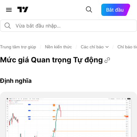
Bắt đầu
/
/
/
Trung tâm trợ giúp
Nền kiến thức
Các chỉ báo
Chỉ báo t
Mức giá Quan trọng Tự động
Định nghĩa