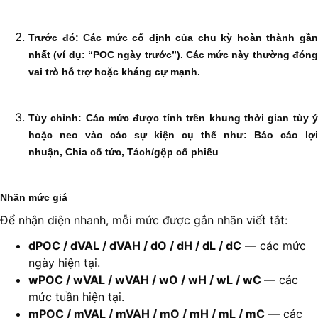
Trước đó:
Các mức cố định của chu kỳ hoàn thành gầ
nhất (ví dụ: “POC ngày trước”). Các mức này thường đóng
vai trò hỗ trợ hoặc kháng cự mạnh.
Tùy chỉnh:
Các mức được tính trên khung thời gian tùy 
hoặc neo vào các sự kiện cụ thể như:
Báo cáo lợi
nhuận,
Chia cổ tức,
Tách/gộp cổ phiếu
Nhãn mức giá
Để nhận diện nhanh, mỗi mức được gắn nhãn viết tắt:
dPOC / dVAL / dVAH / dO / dH / dL / dC
— các mức
ngày hiện tại.
wPOC / wVAL / wVAH / wO / wH / wL / wC
— các
mức tuần hiện tại.
mPOC / mVAL / mVAH / mO / mH / mL / mC
— các