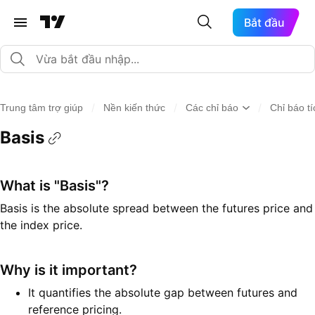
Bắt đầu
/
/
/
Trung tâm trợ giúp
Nền kiến thức
Các chỉ báo
Chỉ báo t
Basis
What is "Basis"?
Basis is the absolute spread between the futures price and
the index price.
Why is it important?
It quantifies the absolute gap between futures and
reference pricing.