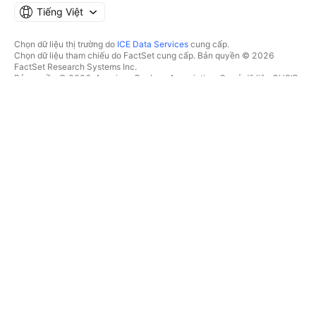
Tiếng Việt
Chọn dữ liệu thị trường do
ICE Data Services
cung cấp.
Chọn dữ liệu tham chiếu do FactSet cung cấp. Bản quyền © 2026
FactSet Research Systems Inc.
Bản quyền © 2026, American Bankers Association. Cơ sở dữ liệu CUSIP
do FactSet Research Systems Inc. cung cấp. Đã đăng ký bản quyền.
Hồ sơ nộp lên SEC và các tài liệu khác do
Quartr
cung cấp.
© 2026 TradingView, Inc.
HƠN CẢ MỘT SẢN PHẨM
CÔNG CỤ & GÓI ĐĂNG KÝ
Supercharts
Tính năng
BỘ LỌC
Trả phí
Dữ liệu thị trường
Cổ phiếu
Tặng quà gói
Quỹ Hoán đổi danh mục
GIAO DỊCH
Trái phiếu
Tiền điện tử
Tổng quan
Cặp CEX
Nhà môi giới
Cặp DEX
So sánh các nhà môi giới
Pine
Cuộc thi The Leap
BẢN ĐỒ NHIỆT
ƯU ĐÃI ĐẶC BIỆT
Cổ phiếu
Hợp đồng tương lai CME